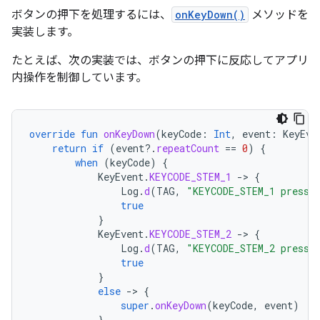
ボタンの押下を処理するには、
onKeyDown()
メソッドを
実装します。
たとえば、次の実装では、ボタンの押下に反応してアプリ
内操作を制御しています。
override
fun
onKeyDown
(
keyCode
:
Int
,
event
:
KeyEve
return
if
(
event
?.
repeatCount
==
0
)
{
when
(
keyCode
)
{
KeyEvent
.
KEYCODE_STEM_1
-
>
{
Log
.
d
(
TAG
,
"KEYCODE_STEM_1 presse
true
}
KeyEvent
.
KEYCODE_STEM_2
-
>
{
Log
.
d
(
TAG
,
"KEYCODE_STEM_2 presse
true
}
else
-
>
{
super
.
onKeyDown
(
keyCode
,
event
)
}