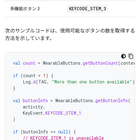
KEYCODE
_
STEM
_
3
多機能ボタン 3
次のサンプルコードは、使用可能なボタンの数を取得する
方法を示しています。
val
count
=
WearableButtons
.
getButtonCount
(
context
if
(
count
 > 
1
)
{
Log
.
d
(
TAG
,
"More than one button available"
)
}
val
buttonInfo
=
WearableButtons
.
getButtonInfo
(
activity
,
KeyEvent
.
KEYCODE_STEM_1
)
if
(
buttonInfo
==
null
)
{
// KEYCODE_STEM_1 is unavailable