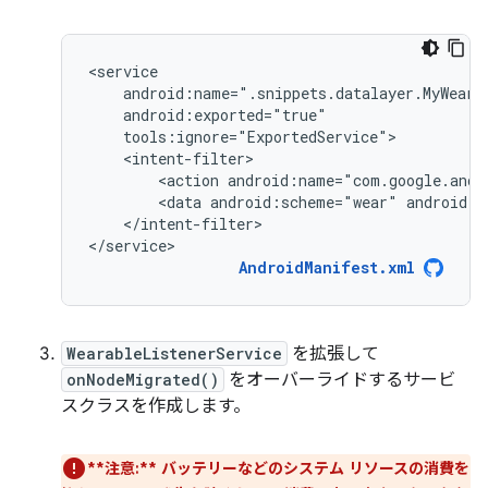
<action
android:name="com.google.andr
<data
android:scheme="wear"
android:h
</intent-filter>

</service>
AndroidManifest.xml
WearableListenerService
を拡張して
onNodeMigrated()
をオーバーライドするサービ
スクラスを作成します。
**注意:** バッテリーなどのシステム リソースの消費を