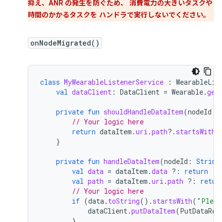
抑え、ANR の発生を防ぐため、 消費電力の大きいタスクや
時間のかかるタスクを ハンドラで実行しないでください。
onNodeMigrated()
class
MyWearableListenerService
:
WearableLis
val
dataClient
:
DataClient
=
Wearable
.
get
private
fun
shouldHandleDataItem
(
nodeId
:
// Your logic here
return
dataItem
.
uri
.
path
?.
startsWith
(
}
private
fun
handleDataItem
(
nodeId
:
String
val
data
=
dataItem
.
data
?:
return
val
path
=
dataItem
.
uri
.
path
?:
retur
// Your logic here
if
(
data
.
toString
().
startsWith
(
"Pleas
dataClient
.
putDataItem
(
PutDataReq
}