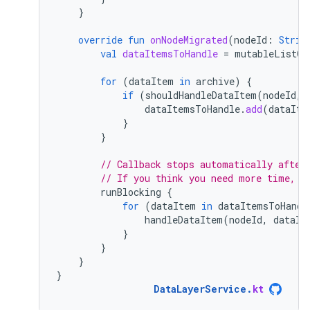
}
override
fun
onNodeMigrated
(
nodeId
:
Strin
val
dataItemsToHandle
=
mutableListOf
for
(
dataItem
in
archive
)
{
if
(
shouldHandleDataItem
(
nodeId
,
dataItemsToHandle
.
add
(
dataIte
}
}
// Callback stops automatically after
// If you think you need more time, d
runBlocking
{
for
(
dataItem
in
dataItemsToHandl
handleDataItem
(
nodeId
,
dataIt
}
}
}
}
DataLayerService
.
kt