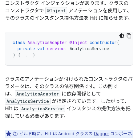
コンストラクタ インジェクション
があります。クラスの
コンストラクタで
@Inject
アノテーションを使用して、
そのクラスのインスタンス提供方法を Hilt に知らせます。
class
AnalyticsAdapter
@Inject
constructor
(
private
val
service
:
AnalyticsService
)
{
...
}
クラスのアノテーションが付けられたコンストラクタのパ
ラメータは、そのクラスの依存関係です。この例で
は、
AnalyticsAdapter
に依存関係として
AnalyticsService
が指定されています。したがって、
Hilt は
AnalyticsService
インスタンスの提供方法も把
握している必要があります。
注:
ビルド時に、Hilt は Android クラスの
Dagger
コンポーネ