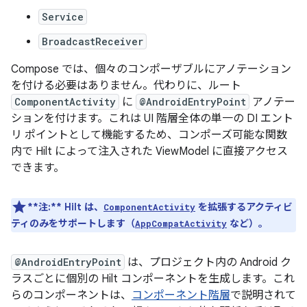
Service
BroadcastReceiver
Compose では、個々のコンポーザブルにアノテーション
を付ける必要はありません。代わりに、ルート
ComponentActivity
に
@AndroidEntryPoint
アノテー
ションを付けます。これは UI 階層全体の単一の DI エント
リ ポイントとして機能するため、コンポーズ可能な関数
内で Hilt によって注入された ViewModel に直接アクセス
できます。
**注:**
Hilt は、
を拡張するアクティビ
ComponentActivity
ティのみをサポートします（
など）。
AppCompatActivity
@AndroidEntryPoint
は、プロジェクト内の Android ク
ラスごとに個別の Hilt コンポーネントを生成します。これ
らのコンポーネントは、
コンポーネント階層
で説明されて