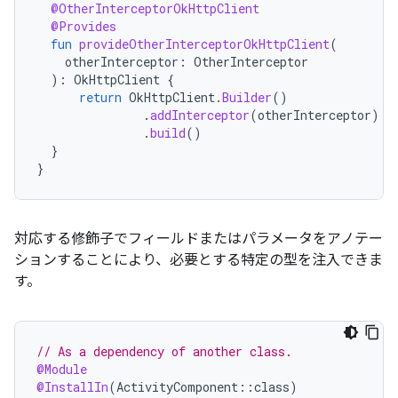
@OtherInterceptorOkHttpClient
@Provides
fun
provideOtherInterceptorOkHttpClient
(
otherInterceptor
:
OtherInterceptor
):
OkHttpClient
{
return
OkHttpClient
.
Builder
()
.
addInterceptor
(
otherInterceptor
)
.
build
()
}
}
対応する修飾子でフィールドまたはパラメータをアノテー
ションすることにより、必要とする特定の型を注入できま
す。
// As a dependency of another class.
@Module
@InstallIn
(
ActivityComponent
::
class
)