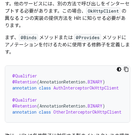
す。他のサービスには、別の方法で呼び出しをインターセ
プトする必要があります。この場合、
OkHttpClient
の
異なる 2 つの実装の提供方法を Hilt に知らせる必要があ
ります。
まず、
@Binds
メソッドまたは
@Provides
メソッドに
アノテーションを付けるために使用する修飾子を定義しま
す。
@Qualifier
@Retention
(
AnnotationRetention
.
BINARY
)
annotation
class
AuthInterceptorOkHttpClient
@Qualifier
@Retention
(
AnnotationRetention
.
BINARY
)
annotation
class
OtherInterceptorOkHttpClient