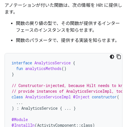
アノテーションが付いた関数は、次の情報を Hilt に提供し
ます。
関数の戻り値の型で、その関数が提供するインター
フェースのインスタンスを知らせます。
関数のパラメータで、提供する実装を知らせます。
interface
AnalyticsService
{
fun
analyticsMethods
()
}
// Constructor-injected, because Hilt needs to kno
// provide instances of AnalyticsServiceImpl, too.
class
AnalyticsServiceImpl
@Inject
constructor
(
...
)
:
AnalyticsService
{
...
}
@Module
@InstallIn
(
ActivityComponent
::
class
)