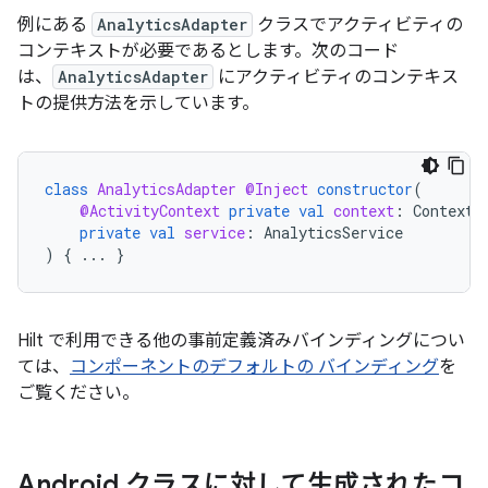
例にある
AnalyticsAdapter
クラスでアクティビティの
コンテキストが必要であるとします。次のコード
は、
AnalyticsAdapter
にアクティビティのコンテキス
トの提供方法を示しています。
class
AnalyticsAdapter
@Inject
constructor
(
@ActivityContext
private
val
context
:
Context
,
private
val
service
:
AnalyticsService
)
{
...
}
Hilt で利用できる他の事前定義済みバインディングについ
ては、
コンポーネントのデフォルトの バインディング
を
ご覧ください。
Android クラスに対して生成されたコ