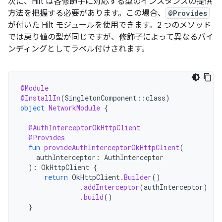
次に、Hilt は各修飾子に対応する型のインスタンスの提供
方法を把握する必要があります。この場合、
@Provides
が付いた Hilt モジュールを使用できます。2 つのメソッド
では戻り値の型が同じですが、修飾子によって異なるバイ
ンディングとしてラベル付けされます。
@Module
@InstallIn
(
SingletonComponent
::
class
)
object
NetworkModule
{
@AuthInterceptorOkHttpClient
@Provides
fun
provideAuthInterceptorOkHttpClient
(
authInterceptor
:
AuthInterceptor
):
OkHttpClient
{
return
OkHttpClient
.
Builder
()
.
addInterceptor
(
authInterceptor
)
.
build
()
}