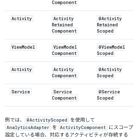
Component
Activity
Activity
@Activity
Retained
Retained
Component
Scoped
View
Model
View
Model
@View
Model
Component
Scoped
Activity
Activity
@Activity
Component
Scoped
Service
Service
@Service
Component
Scoped
例では、
@ActivityScoped
を使用して
AnalyticsAdapter
を
ActivityComponent
にスコープ
設定している場合、対応するアクティビティが存続する