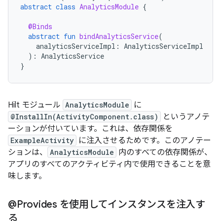
abstract
class
AnalyticsModule
{
@Binds
abstract
fun
bindAnalyticsService
(
analyticsServiceImpl
:
AnalyticsServiceImpl
):
AnalyticsService
}
Hilt モジュール
AnalyticsModule
に
@InstallIn(ActivityComponent.class)
というアノテ
ーションが付いています。これは、依存関係を
ExampleActivity
に注入させるためです。このアノテー
ションは、
AnalyticsModule
内のすべての依存関係が、
アプリのすべてのアクティビティ内で使用できることを意
味します。
@Provides を使用してインスタンスを注入す
る