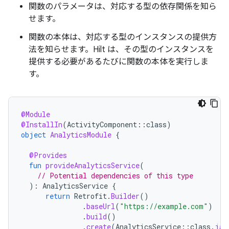
関数のパラメータは、対応する型の依存関係を知ら
せます。
関数の本体は、対応する型のインスタンスの提供方
法を知らせます。Hilt は、その型のインスタンスを
提供する必要があるたびに関数の本体を実行しま
す。
@Module
@InstallIn
(
ActivityComponent
::
class
)
object
AnalyticsModule
{
@Provides
fun
provideAnalyticsService
(
// Potential dependencies of this type
):
AnalyticsService
{
return
Retrofit
.
Builder
()
.
baseUrl
(
"https://example.com"
)
.
build
()
.
create
(
AnalyticsService
::
class
.
jav