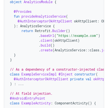
object
AnalyticsModule
{
@Provides
fun
provideAnalyticsService
(
@AuthInterceptorOkHttpClient
okHttpClient
:
OkH
):
AnalyticsService
{
return
Retrofit
.
Builder
()
.
baseUrl
(
"https://example.com"
)
.
client
(
okHttpClient
)
.
build
()
.
create
(
AnalyticsService
::
class
.
jav
}
}
// As a dependency of a constructor-injected class
class
ExampleServiceImpl
@Inject
constructor
(
@AuthInterceptorOkHttpClient
private
val
okHttpC
)
:
...
// At field injection.
@AndroidEntryPoint
class
ExampleActivity
:
ComponentActivity
()
{