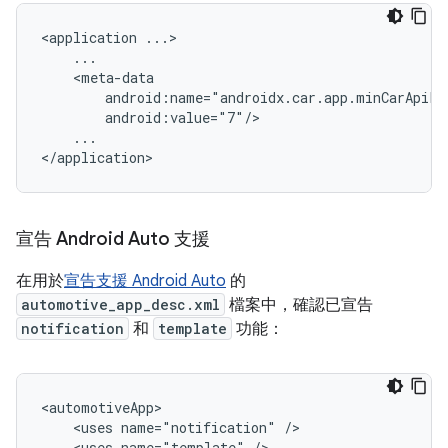
<application
...

宣告 Android Auto 支援
在用於
宣告支援 Android Auto
的
automotive_app_desc.xml
檔案中，確認已宣告
notification
和
template
功能：
<uses
name="notification"
<uses
name="template"
/>
