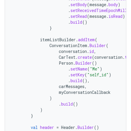
.
setBody
(
message
.
body
)
.
setReceivedTimeEpochMilli
.
setRead
(
message
.
isRead
)
.
build
()
}
itemListBuilder
.
addItem
(
ConversationItem
.
Builder
(
conversation
.
id
,
CarText
.
create
(
conversation
.
ti
Person
.
Builder
()
.
setName
(
"Me"
)
.
setKey
(
"self_id"
)
.
build
(),
carMessages
,
myConversationCallback
)
.
build
()
)
}
val
header
=
Header
.
Builder
()