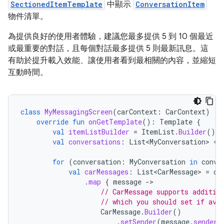
SectionedItemTemplate
中顯示
ConversationItem
物件清單。
為提供良好的使用者體驗，建議您最多提供 5 到 10 個最近
或最重要的對話，且每個對話最多提供 5 則最新訊息。這
有助於提升載入效能、讓使用者看到最相關的內容，並縮短
互動時間。
class
MyMessagingScreen
(
carContext
:
CarContext
)
:
override
fun
onGetTemplate
():
Template
{
val
itemListBuilder
=
ItemList
.
Builder
()
val
conversations
:
List<MyConversation>
=
for
(
conversation
:
MyConversation
in
conve
val
carMessages
:
List<CarMessage>
=
co
.
map
{
message
-
// CarMessage supports additio
// which you should set if ava
CarMessage
.
Builder
()
.
setSender
(
message
.
sender
)