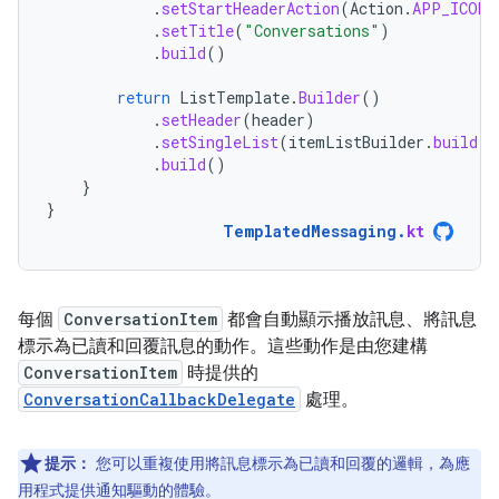
.
setStartHeaderAction
(
Action
.
APP_ICON
)
.
setTitle
(
"Conversations"
)
.
build
()
return
ListTemplate
.
Builder
()
.
setHeader
(
header
)
.
setSingleList
(
itemListBuilder
.
build
()
.
build
()
}
}
TemplatedMessaging
.
kt
每個
ConversationItem
都會自動顯示播放訊息、將訊息
標示為已讀和回覆訊息的動作。這些動作是由您建構
ConversationItem
時提供的
ConversationCallbackDelegate
處理。
提示：
您可以重複使用將訊息標示為已讀和回覆的邏輯，為應
用程式提供通知驅動的體驗。