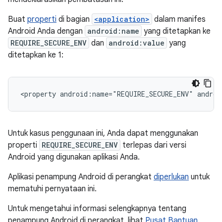
Buat
properti
di bagian
<application>
dalam manifes
Android Anda dengan
android:name
yang ditetapkan ke
REQUIRE_SECURE_ENV
dan
android:value
yang
ditetapkan ke 1:
<property
android:name="REQUIRE_SECURE_ENV"
androi
Untuk kasus penggunaan ini, Anda dapat menggunakan
properti
REQUIRE_SECURE_ENV
terlepas dari versi
Android yang digunakan aplikasi Anda.
Aplikasi penampung Android di perangkat
diperlukan
untuk
mematuhi pernyataan ini.
Untuk mengetahui informasi selengkapnya tentang
penampung Android di perangkat, lihat
Pusat Bantuan
.