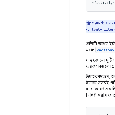
</activity>
পরামর্শ:
যদি আ
<intent-filter
প্রতিটি আগত ইন্টে
মধ্যে
<action>
যদি কোনো দুটি অ
অ্যাকশনগুলো গ্রহ
উদাহরণস্বরূপ, ধ
ইমেজ উভয়ই পরিচ
হবে, কারণ একট
নির্দিষ্ট করার জন