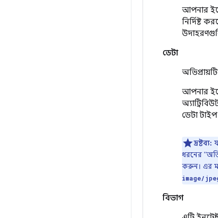
আপনার ইন্ট
নির্দিষ্ট ক
উদাহরণগুল
ডেটা
অভিপ্রায়টি
আপনার ইন্ট
অ্যাট্রিবি
ডেটা টাইপ 
দ্রষ্টব্য:
য
ধরনের "অতি
করুন। এর ম
image/jpe
বিভাগ
এটি ইনটেন্