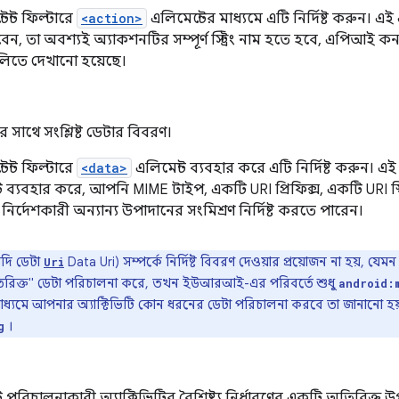
েন্ট ফিল্টারে
<action>
এলিমেন্টের মাধ্যমে এটি নির্দিষ্ট করুন। এই
রবেন, তা অবশ্যই অ্যাকশনটির সম্পূর্ণ স্ট্রিং নাম হতে হবে, এপিআই কনস্ট
িতে দেখানো হয়েছে।
র সাথে সংশ্লিষ্ট ডেটার বিবরণ।
েন্ট ফিল্টারে
<data>
এলিমেন্ট ব্যবহার করে এটি নির্দিষ্ট করুন। 
উট ব্যবহার করে, আপনি MIME টাইপ, একটি URI প্রিফিক্স, একটি URI 
নির্দেশকারী অন্যান্য উপাদানের সংমিশ্রণ নির্দিষ্ট করতে পারেন।
দি ডেটা
Data Uri) সম্পর্কে নির্দিষ্ট বিবরণ দেওয়ার প্রয়োজন না হয়, যে
Uri
রিক্ত" ডেটা পরিচালনা করে, তখন ইউআরআই-এর পরিবর্তে শুধু
android:
াধ্যমে আপনার অ্যাক্টিভিটি কোন ধরনের ডেটা পরিচালনা করবে তা জানানো হ
।
g
ট পরিচালনাকারী অ্যাক্টিভিটির বৈশিষ্ট্য নির্ধারণের একটি অতিরিক্ত উ