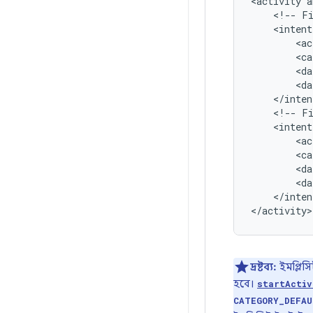
<activity
<!--
F
<ac
<ca
<da
<da
<!--
F
<ac
<ca
<da
<da
</inten
</activity>
দ্রষ্টব্য:
ইমপ্লিসি
হবে।
startActiv
CATEGORY_DEFAU