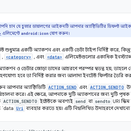
পনি চান যে চুজার ডায়ালগের আইকনটি আপনার অ্যাক্টিভিটির ডিফল্ট আ
এলিমেন্টে
যোগ করুন।
>
android:icon
ন্ট শুধুমাত্র একটি অ্যাকশন এবং একটি ডেটা টাইপ নির্দিষ্ট করে, কিন্তু
,
<category>
, এবং
<data>
এলিমেন্টগুলোর একাধিক ইনস্ট্যান
্যাকশন ও ডেটার জোড়া তাদের আচরণে পরস্পর স্বতন্ত্র হয়, তাহল
ণযোগ্য হবে তা নির্দিষ্ট করার জন্য আলাদা ইনটেন্ট ফিল্টার তৈরি ক
রুন আপনার অ্যাক্টিভিটি
ACTION_SEND
এবং
ACTION_SENDTO
উভ
ালনা করে। এই ক্ষেত্রে, আপনাকে দুটি অ্যাকশনের জন্য দুটি পৃথক ইন্
ি
ACTION_SENDTO
ইন্টেন্টকে অবশ্যই
send
বা
sendto
URI স্কিম
্য `data
Uri
ব্যবহার করতে হয়। এটি নিম্নলিখিত উদাহরণে দেখানো 