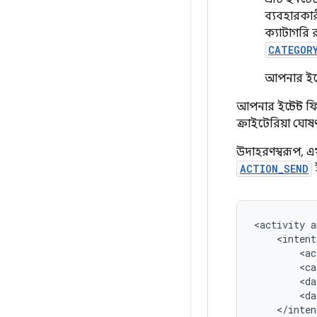
ব্যবহারকারী
ক্যাটাগরি 
CATEGOR
আপনার ইন্ট
আপনার ইন্টেন্ট 
ক্রাইটেরিয়া ঘো
উদাহরণস্বরূপ, এ
ACTION_SEND
ই
<activity
<ac
<ca
<da
<da
</inten