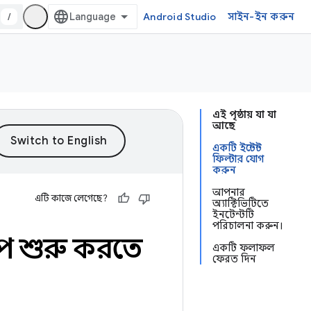
/
Android Studio
সাইন-ইন করুন
এই পৃষ্ঠায় যা যা
আছে
একটি ইন্টেন্ট
ফিল্টার যোগ
করুন
আপনার
এটি কাজে লেগেছে?
অ্যাক্টিভিটিতে
ইনটেন্টটি
পরিচালনা করুন।
াপ শুরু করতে
একটি ফলাফল
ফেরত দিন