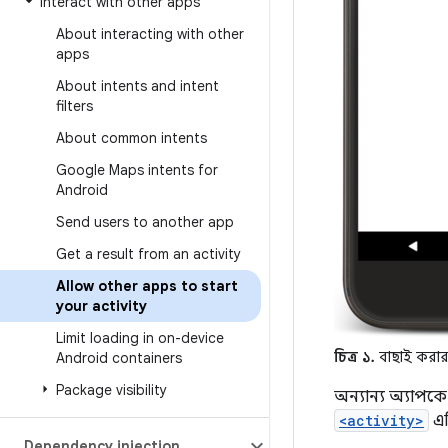
Interact with other apps
About interacting with other
apps
About intents and intent
filters
About common intents
Google Maps intents for
Android
Send users to another app
Get a result from an activity
Allow other apps to start
your activity
Limit loading in on-device
চিত্র ১.
বাছাই করার 
Android containers
Package visibility
অন্যান্য অ্যাপক
<activity>
এল
Dependency injection