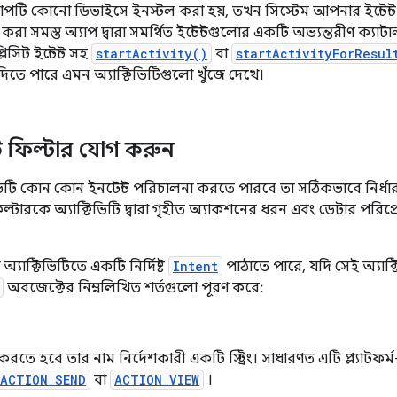
পটি কোনো ডিভাইসে ইনস্টল করা হয়, তখন সিস্টেম আপনার ইন্টেন্ট
 করা সমস্ত অ্যাপ দ্বারা সমর্থিত ইন্টেন্টগুলোর একটি অভ্যন্তরীণ ক
িসিট ইন্টেন্ট সহ
startActivity()
বা
startActivityForResul
়া দিতে পারে এমন অ্যাক্টিভিটিগুলো খুঁজে দেখে।
ন্ট ফিল্টার যোগ করুন
ভিটি কোন কোন ইনটেন্ট পরিচালনা করতে পারবে তা সঠিকভাবে নির্
িল্টারকে অ্যাক্টিভিটি দ্বারা গৃহীত অ্যাকশনের ধরন এবং ডেটার পরিপ্রেক্
্যাক্টিভিটিতে একটি নির্দিষ্ট
Intent
পাঠাতে পারে, যদি সেই অ্যাক্
অবজেক্টের নিম্নলিখিত শর্তগুলো পূরণ করে:
রতে হবে তার নাম নির্দেশকারী একটি স্ট্রিং। সাধারণত এটি প্ল্যাটফর্
ACTION_SEND
বা
ACTION_VIEW
।