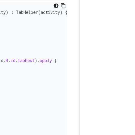
ity
)
:
TabHelper
(
activity
)
{
id
.
R
.
id
.
tabhost
).
apply
{