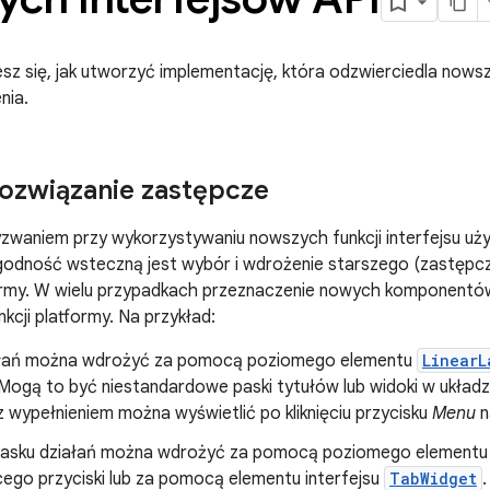
iesz się, jak utworzyć implementację, która odzwierciedla nowsz
nia.
ozwiązanie zastępcze
zwaniem przy wykorzystywaniu nowszych funkcji interfejsu uż
godność wsteczną jest wybór i wdrożenie starszego (zastępcz
ormy. W wielu przypadkach przeznaczenie nowych komponentów 
kcji platformy. Na przykład:
ałań można wdrożyć za pomocą poziomego elementu
LinearL
Mogą to być niestandardowe paski tytułów lub widoki w układz
 wypełnieniem można wyświetlić po kliknięciu przycisku
Menu
n
pasku działań można wdrożyć za pomocą poziomego element
cego przyciski lub za pomocą elementu interfejsu
TabWidget
.