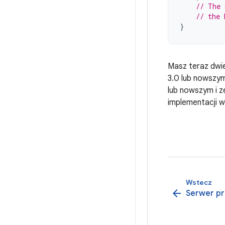
// The 
// the 
}
Masz teraz dwi
3.0 lub nowszym
lub nowszym i z
implementacji w
Wstecz
arrow_back
Serwer pr