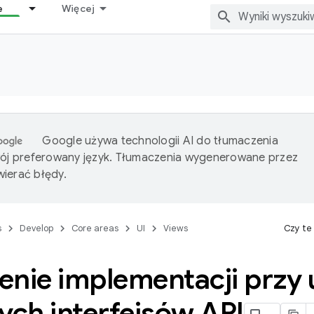
e
Więcej
Google używa technologii AI do tłumaczenia
wój preferowany język. Tłumaczenia wygenerowane przez
ierać błędy.
s
Develop
Core areas
UI
Views
Czy te
enie implementacji przy 
ych interfejsów API