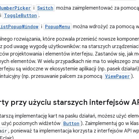
NumberPicker
i
Switch
można zaimplementować za pomocą
i
ToggleButton
.
ListPopupWindow
i
PopupMenu
można wdrożyć za pomocą 
lnego rozwiązania, które pozwala przenieść nowsze komponent
erz pod uwagę wygodę użytkowników: na starszych urządzeniac
ów projektowania i elementów interfejsu. Zastanów się, jak 
ych elementów. W wielu przypadkach nie ma to większego znac
rfejsu są widoczne w ekosystemie aplikacji (np. pasek działań) 
 intuicyjny (np. przesuwanie palcem za pomocą
ViewPager
).
ty przy użyciu starszych interfejsów A
tarszą implementację kart na pasku działań, możesz użyć el
ż użyć poziomych widżetów
Button
). Zaimplementuj go w kl
air
, ponieważ ta implementacja korzysta z interfejsów API w
Eclair).