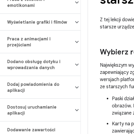
emotikonami
Z tej lekcji dow
Wyświetlanie grafiki i filmów
starsze urządze
Praca z animacjami i
przejściami
Wybierz r
Dodano obsługę dotyku i
Największym wy
wprowadzania danych
zapewniający z
wersjach platf
Dodaj powiadomienia do
ze starszych fun
aplikacji
Paski dzi
obrazów. 
Dostosuj uruchamianie
związane z
aplikacji
Karty na 
Dodawanie zawartości
zawierają