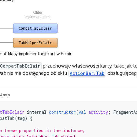
t klasy implementacji kart w Eclair.
CompatTabEclair
przechowuje właściwości karty, takie jak te
eważ nie ma dostępnego obiektu
ActionBar.Tab
obsługująceg
Java
tTabEclair
internal
constructor
(
val
activity
:
FragmentA
patTab
(
tag
)
{
e these properties in the instance,
here is no ActionBar.Tab object.