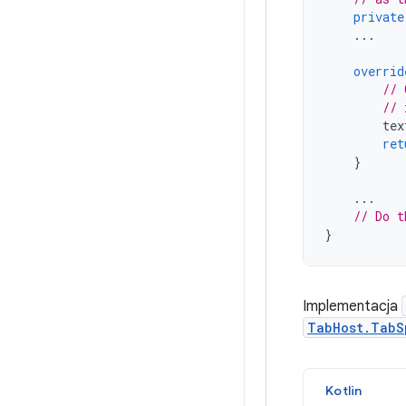
private
...
overrid
// 
// 
tex
ret
}
...
// Do t
}
Implementacja
TabHost.TabS
Kotlin