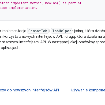
other important method, newTab() is part of
base implementation.
e implementacje
CompatTab
i
TabHelper
: jedną, która dzia
 i korzysta z nowych interfejsów API, i drugą, która działa na
e starszymi interfejsami API. W następnej lekcji omówimy spo
 aplikacjach.
oxy do nowszych interfejsów API
Używanie komponen