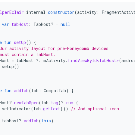
lperEclair
internal
constructor
(
activity
:
FragmentActiv
var
tabHost
:
TabHost? 
=
null
e
fun
setUp
()
{
Our activity layout for pre-Honeycomb devices
must contain a TabHost.
Host
=
tabHost
?:
mActivity
.
findViewById<TabHost>
(
andro
setup
()
e
fun
addTab
(
tab
:
CompatTab
)
{
Host
?.
newTabSpec
(
tab
.
tag
)
?.
run
{
setIndicator
(
tab
.
getText
())
// And optional icon
...
tabHost
?.
addTab
(
this
)