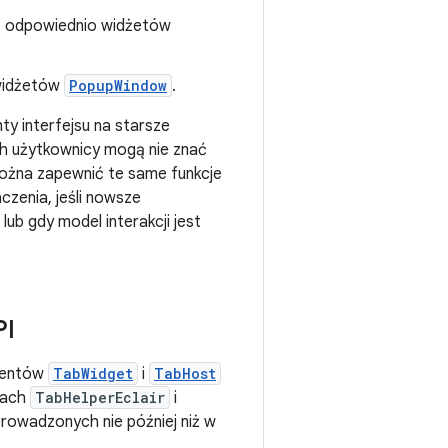
 odpowiednio widżetów
widżetów
PopupWindow
.
y interfejsu na starsze
h użytkownicy mogą nie znać
można zapewnić te same funkcje
zenia, jeśli nowsze
lub gdy model interakcji jest
PI
ementów
TabWidget
i
TabHost
asach
TabHelperEclair
i
prowadzonych nie później niż w