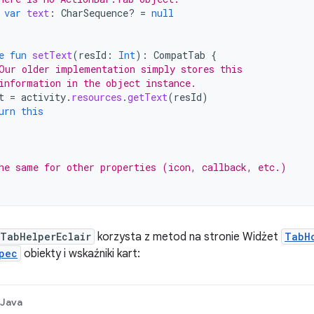
var
text
:
CharSequence? 
=
null
e
fun
setText
(
resId
:
Int
):
CompatTab
{
Our older implementation simply stores this
information in the object instance.
t
=
activity
.
resources
.
getText
(
resId
)
urn
this
he same for other properties (icon, callback, etc.)
TabHelperEclair
korzysta z metod na stronie Widżet
TabH
pec
obiekty i wskaźniki kart:
Java