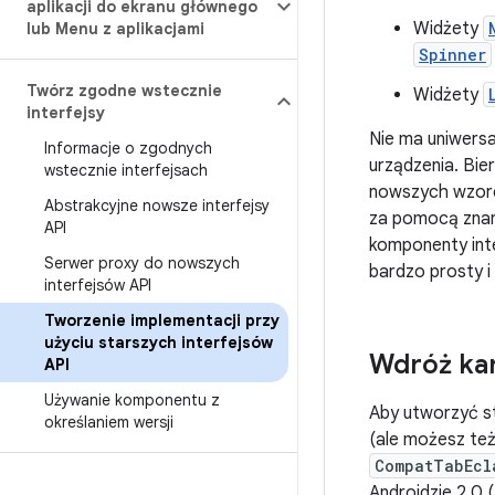
aplikacji do ekranu głównego
Widżety
lub Menu z aplikacjami
Spinner
Twórz zgodne wstecznie
Widżety
interfejsy
Nie ma uniwersa
Informacje o zgodnych
urządzenia. Bi
wstecznie interfejsach
nowszych wzorc
Abstrakcyjne nowsze interfejsy
za pomocą znan
API
komponenty inte
Serwer proxy do nowszych
bardzo prosty i
interfejsów API
Tworzenie implementacji przy
użyciu starszych interfejsów
Wdróż kar
API
Używanie komponentu z
Aby utworzyć s
określaniem wersji
(ale możesz te
CompatTabEcl
Androidzie 2.0 (