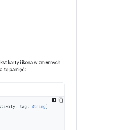
kst karty i ikona w zmiennych
o tę pamięć:
ctivity
,
tag
:
String
)
: