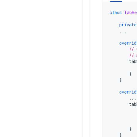
class
TabHe
private
...
overrid
// 
// 
tab
}
}
overrid
...
tab
}
}