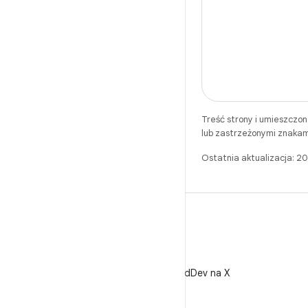
Treść strony i umieszczo
lub zastrzeżonymi znakam
Ostatnia aktualizacja: 
X
Obserwuj @AndroidDev na X