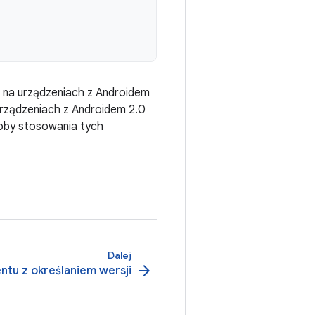
ła na urządzeniach z Androidem
 urządzeniach z Androidem 2.0
soby stosowania tych
Dalej
arrow_forward
tu z określaniem wersji