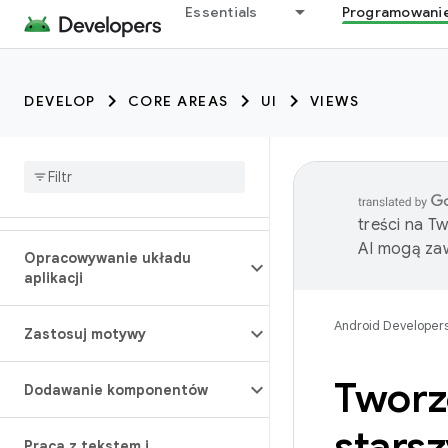
Essentials
Programowani
DEVELOP
CORE AREAS
UI
VIEWS
treści na T
AI mogą zaw
Opracowywanie układu
aplikacji
Android Developer
Zastosuj motywy
Tworz
Dodawanie komponentów
starsz
Praca z tekstem i