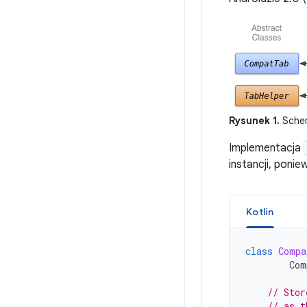
Rysunek 1.
Schema
Implementacja
instancji, poni
Kotlin
class
Compa
Com
// Stor
// as t