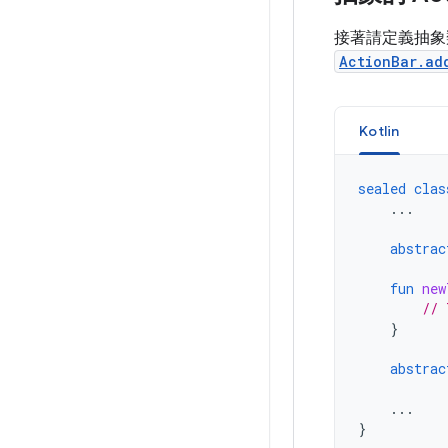
接著請定義抽象
ActionBar.ad
Kotlin
sealed
clas
...
abstrac
fun
new
// 
}
abstrac
...
}