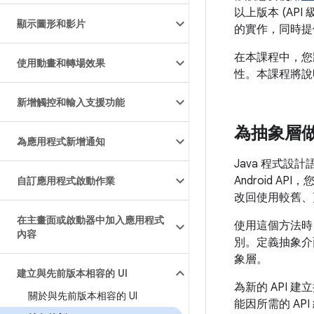
以上版本 (AP
顯示圖形和影片
的實作，同時提供
在本課程中，您
使用動畫和轉場效果
性。本課程將說
新增觸控和輸入支援功能
為抽象層
為應用程式新增通知
Java 程式設
Android 
自訂應用程式啟動作業
改回使用較舊、更
在主畫面或啟動器中加入應用程式
使用這個方法時
內容
別。定義抽象介
象層。
建立與先前版本相容的 UI
為新的 API
關於與先前版本相容的 UI
能因所需的 A