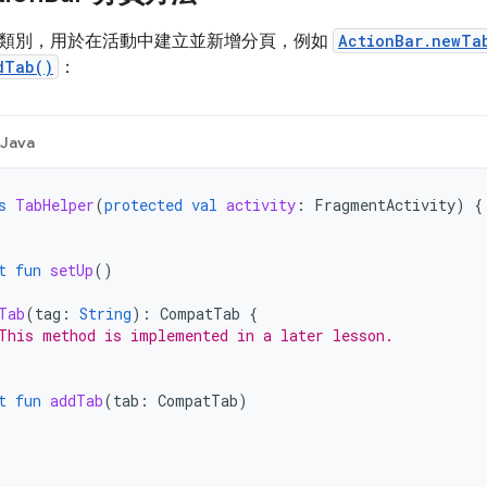
類別，用於在活動中建立並新增分頁，例如
ActionBar.newTa
dTab()
：
Java
s
TabHelper
(
protected
val
activity
:
FragmentActivity
)
{
t
fun
setUp
()
Tab
(
tag
:
String
):
CompatTab
{
This method is implemented in a later lesson.
t
fun
addTab
(
tab
:
CompatTab
)