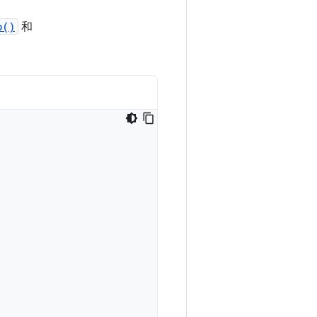
b()
和