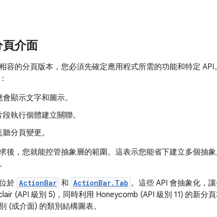
分頁介面
相容的分頁版本，您必須先確定應用程式所需的功能和特定 AP
：
應會顯示文字和圖示。
片段執行個體建立關聯。
監聽分頁變更。
求後，您就能控管抽象層的範圍。這表示您能省下建立多個抽象
。
 位於
ActionBar
和
ActionBar.Tab
。這些 API 會抽象化
air (API 級別 5)，同時利用 Honeycomb (API 級別 11
 (或介面) 的類別結構圖表。