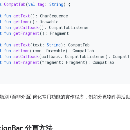
s
CompatTab
(
val
tag
:
String
)
{
t
fun
getText
():
CharSequence
t
fun
getIcon
():
Drawable
t
fun
getCallback
():
CompatTabListener
t
fun
getFragment
():
Fragment
t
fun
setText
(
text
:
String
):
CompatTab
t
fun
setIcon
(
icon
:
Drawable
):
CompatTab
t
fun
setCallback
(
callback
:
CompatTabListener
):
CompatT
t
fun
setFragment
(
fragment
:
Fragment
):
CompatTab
類別 (而非介面) 簡化常用功能的實作程序，例如分頁物件與活動
ion
Bar 分頁方法