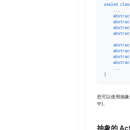
sealed
clas
...
abstrac
abstrac
abstrac
abstrac
abstrac
abstrac
abstrac
abstrac
...
}
您可以使用抽象
中)。
抽象的 Act