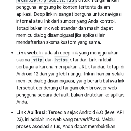
example://products/123
) untuk mengarahkan
pengguna langsung ke konten tertentu dalam
aplikasi. Deep link ini sangat berguna untuk navigasi
internal atau link dari sumber yang Anda kontrol,
tetapi bukan link web standar dan masih dapat
memicu dialog disambiguasi jika aplikasi lain
mendaftarkan skema kustom yang sama.
Link web
: Ini adalah deep link yang menggunakan
skema
http
dan
https
standar. Link ini lebih
serbaguna karena merupakan URL standar, tetapi di
Android 12 dan yang lebih tinggi, link ini hampir selalu
memicu dialog disambiguasi, yang berarti bahwa link
tersebut cenderung ditangani oleh browser web
pengguna secara default, bukan dirutekan ke aplikasi
Anda.
Link Aplikasi
: Tersedia sejak Android 6.0 (level API
23), ini adalah link web yang
terverifikasi
. Melalui
proses asosiasi situs, Anda dapat membuktikan