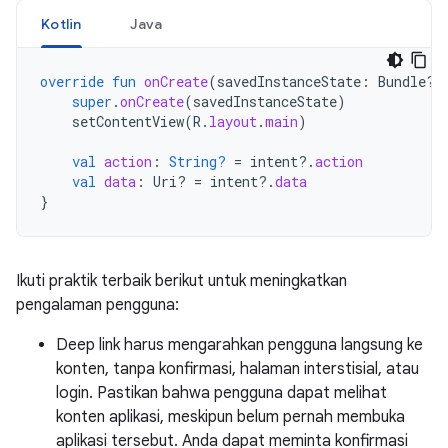
Kotlin
Java
override
fun
onCreate
(
savedInstanceState
:
Bundle?)
super
.
onCreate
(
savedInstanceState
)
setContentView
(
R
.
layout
.
main
)
val
action
:
String?
=
intent
?.
action
val
data
:
Uri? 
=
intent
?.
data
}
Ikuti praktik terbaik berikut untuk meningkatkan
pengalaman pengguna:
Deep link harus mengarahkan pengguna langsung ke
konten, tanpa konfirmasi, halaman interstisial, atau
login. Pastikan bahwa pengguna dapat melihat
konten aplikasi, meskipun belum pernah membuka
aplikasi tersebut. Anda dapat meminta konfirmasi