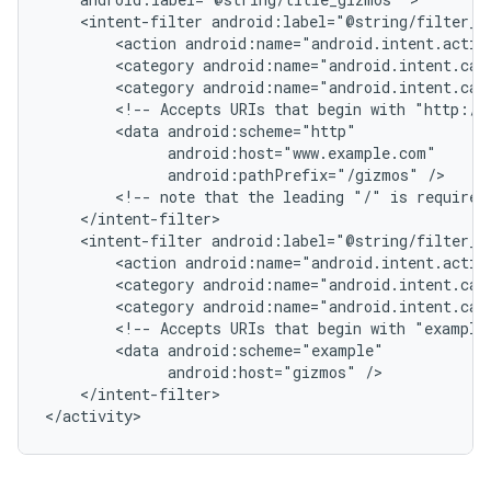
<intent-filter
<action
android:name="android.intent.actio
<category
android:name="android.intent.cat
<category
android:name="android.intent.cat
<!--
Accepts
URIs
that
begin
with
"http://
<data
android:pathPrefix="/gizmos"
<!--
note
that
the
leading
"/"
is
required
<intent-filter
<action
android:name="android.intent.actio
<category
android:name="android.intent.cat
<category
android:name="android.intent.cat
<!--
Accepts
URIs
that
begin
with
"example
<data
android:host="gizmos"
</intent-filter>
