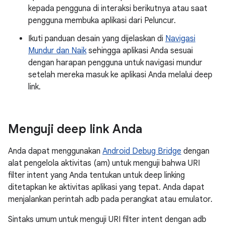
kepada pengguna di interaksi berikutnya atau saat
pengguna membuka aplikasi dari Peluncur.
Ikuti panduan desain yang dijelaskan di
Navigasi
Mundur dan Naik
sehingga aplikasi Anda sesuai
dengan harapan pengguna untuk navigasi mundur
setelah mereka masuk ke aplikasi Anda melalui deep
link.
Menguji deep link Anda
Anda dapat menggunakan
Android Debug Bridge
dengan
alat pengelola aktivitas (am) untuk menguji bahwa URI
filter intent yang Anda tentukan untuk deep linking
ditetapkan ke aktivitas aplikasi yang tepat. Anda dapat
menjalankan perintah adb pada perangkat atau emulator.
Sintaks umum untuk menguji URI filter intent dengan adb