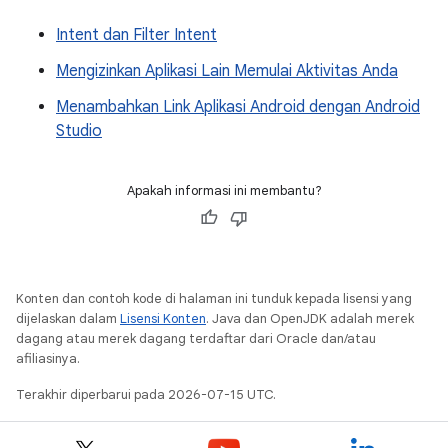
Intent dan Filter Intent
Mengizinkan Aplikasi Lain Memulai Aktivitas Anda
Menambahkan Link Aplikasi Android dengan Android
Studio
Apakah informasi ini membantu?
Konten dan contoh kode di halaman ini tunduk kepada lisensi yang
dijelaskan dalam
Lisensi Konten
. Java dan OpenJDK adalah merek
dagang atau merek dagang terdaftar dari Oracle dan/atau
afiliasinya.
Terakhir diperbarui pada 2026-07-15 UTC.