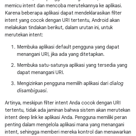
memicu intent dan mencoba merutekannya ke aplikasi.
Karena beberapa aplikasi dapat mendeklarasikan filter
intent yang cocok dengan URI tertentu, Android akan
melakukan tindakan berikut, dalam urutan ini, untuk
merutekan intent:
Membuka aplikasi default pengguna yang dapat
menangani URI, jika ada yang ditetapkan.
Membuka satu-satunya aplikasi yang tersedia yang
dapat menangani URI.
Mengizinkan pengguna memilih aplikasi dari
dialog
disambiguasi
.
Artinya, meskipun filter intent Anda cocok dengan URI
tertentu, tidak ada jaminan bahwa sistem akan merutekan
intent deep link ke aplikasi Anda. Pengguna memiliki peran
penting dalam mengelola aplikasi mana yang menangani
intent, sehingga memberi mereka kontrol dan menawarkan