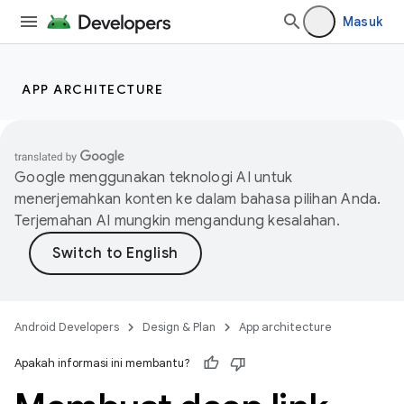
Masuk
APP ARCHITECTURE
Google menggunakan teknologi AI untuk
menerjemahkan konten ke dalam bahasa pilihan Anda.
Terjemahan AI mungkin mengandung kesalahan.
Android Developers
Design & Plan
App architecture
Apakah informasi ini membantu?