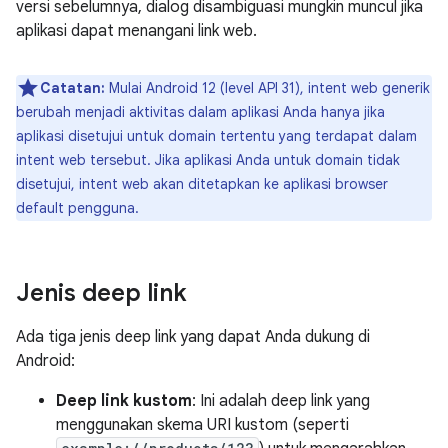
versi sebelumnya, dialog disambiguasi mungkin muncul jika
aplikasi dapat menangani link web.
Catatan:
Mulai Android 12 (level API 31), intent web generik
berubah menjadi aktivitas dalam aplikasi Anda hanya jika
aplikasi disetujui untuk domain tertentu yang terdapat dalam
intent web tersebut. Jika aplikasi Anda untuk domain tidak
disetujui, intent web akan ditetapkan ke aplikasi browser
default pengguna.
Jenis deep link
Ada tiga jenis deep link yang dapat Anda dukung di
Android:
Deep link kustom
: Ini adalah deep link yang
menggunakan skema URI kustom (seperti