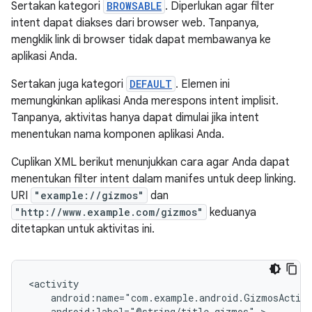
Sertakan kategori
BROWSABLE
. Diperlukan agar filter
intent dapat diakses dari browser web. Tanpanya,
mengklik link di browser tidak dapat membawanya ke
aplikasi Anda.
Sertakan juga kategori
DEFAULT
. Elemen ini
memungkinkan aplikasi Anda merespons intent implisit.
Tanpanya, aktivitas hanya dapat dimulai jika intent
menentukan nama komponen aplikasi Anda.
Cuplikan XML berikut menunjukkan cara agar Anda dapat
menentukan filter intent dalam manifes untuk deep linking.
URI
"example://gizmos"
dan
"http://www.example.com/gizmos"
keduanya
ditetapkan untuk aktivitas ini.
android:label="@string/title_gizmos"