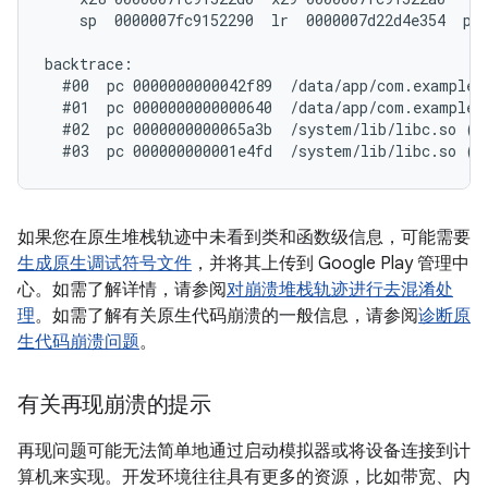
    sp  0000007fc9152290  lr  0000007d22d4e354  pc 
backtrace:

  #00  pc 0000000000042f89  /data/app/com.example.
  #01  pc 0000000000000640  /data/app/com.example.
  #02  pc 0000000000065a3b  /system/lib/libc.so (_
如果您在原生堆栈轨迹中未看到类和函数级信息，可能需要
生成原生调试符号文件
，并将其上传到 Google Play 管理中
心。如需了解详情，请参阅
对崩溃堆栈轨迹进行去混淆处
理
。如需了解有关原生代码崩溃的一般信息，请参阅
诊断原
生代码崩溃问题
。
有关再现崩溃的提示
再现问题可能无法简单地通过启动模拟器或将设备连接到计
算机来实现。开发环境往往具有更多的资源，比如带宽、内