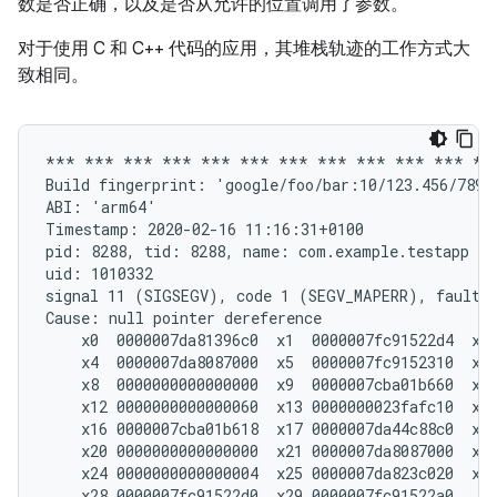
数是否正确，以及是否从允许的位置调用了参数。
对于使用 C 和 C++ 代码的应用，其堆栈轨迹的工作方式大
致相同。
*** *** *** *** *** *** *** *** *** *** *** ***
Build fingerprint: 'google/foo/bar:10/123.456/78910
ABI: 'arm64'

Timestamp: 2020-02-16 11:16:31+0100

pid: 8288, tid: 8288, name: com.example.testapp  >
uid: 1010332

signal 11 (SIGSEGV), code 1 (SEGV_MAPERR), fault a
Cause: null pointer dereference

    x0  0000007da81396c0  x1  0000007fc91522d4  x2 
    x4  0000007da8087000  x5  0000007fc9152310  x6 
    x8  0000000000000000  x9  0000007cba01b660  x10
    x12 0000000000000060  x13 0000000023fafc10  x14
    x16 0000007cba01b618  x17 0000007da44c88c0  x18
    x20 0000000000000000  x21 0000007da8087000  x22
    x24 0000000000000004  x25 0000007da823c020  x26
    x28 0000007fc91522d0  x29 0000007fc91522a0
