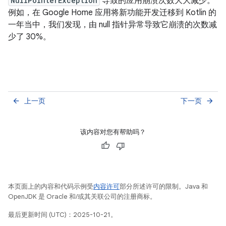
NullPointerException
导致的应用崩溃次数大大减少。
例如，在 Google Home 应用将新功能开发迁移到 Kotlin 的
一年当中，我们发现，由 null 指针异常导致它崩溃的次数减
少了 30%。
上一页
下一页
arrow_back
arrow_forward
该内容对您有帮助吗？
本页面上的内容和代码示例受
内容许可
部分所述许可的限制。Java 和
OpenJDK 是 Oracle 和/或其关联公司的注册商标。
最后更新时间 (UTC)：2025-10-21。