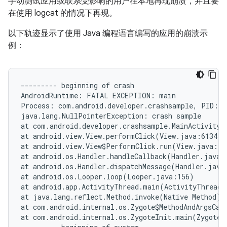
手动测试应用或联系受影响的用户在本地再现崩溃，并且要
在使用 logcat 的情况下再现。
以下轨迹显示了使用 Java 编程语言编写的应用的崩溃示
例：
--------- beginning of crash

AndroidRuntime: FATAL EXCEPTION: main

Process: com.android.developer.crashsample, PID: 36
java.lang.NullPointerException: crash sample

at com.android.developer.crashsample.MainActivity$1
at android.view.View.performClick(View.java:6134)

at android.view.View$PerformClick.run(View.java:239
at android.os.Handler.handleCallback(Handler.java:7
at android.os.Handler.dispatchMessage(Handler.java:
at android.os.Looper.loop(Looper.java:156)

at android.app.ActivityThread.main(ActivityThread.
at java.lang.reflect.Method.invoke(Native Method)

at com.android.internal.os.Zygote$MethodAndArgsCall
at com.android.internal.os.ZygoteInit.main(ZygoteIn