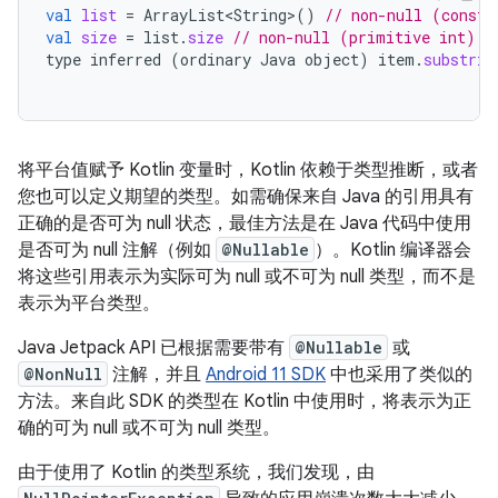
val
list
=
ArrayList<String>
()
// non-null (constr
val
size
=
list
.
size
// non-null (primitive int) v
type
inferred
(
ordinary
Java
object
)
item
.
substrin
将平台值赋予 Kotlin 变量时，Kotlin 依赖于类型推断，或者
您也可以定义期望的类型。如需确保来自 Java 的引用具有
正确的是否可为 null 状态，最佳方法是在 Java 代码中使用
是否可为 null 注解（例如
@Nullable
）。Kotlin 编译器会
将这些引用表示为实际可为 null 或不可为 null 类型，而不是
表示为平台类型。
Java Jetpack API 已根据需要带有
@Nullable
或
@NonNull
注解，并且
Android 11 SDK
中也采用了类似的
方法。来自此 SDK 的类型在 Kotlin 中使用时，将表示为正
确的可为 null 或不可为 null 类型。
由于使用了 Kotlin 的类型系统，我们发现，由