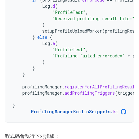
Log
.
d
(
"ProfileTest"
,
"Received profiling result file="
)
setupProfileUploadWorker
(
profilingResu
}
else
{
Log
.
e
(
"ProfileTest"
,
"Profiling failed errorcode="
+
pr
)
}
}
profilingManager
.
registerForAllProfilingResult
profilingManager
.
addProfilingTriggers
(
triggers
}
ProfilingManagerKotlinSnippets
.
kt
程式碼會執行下列步驟：