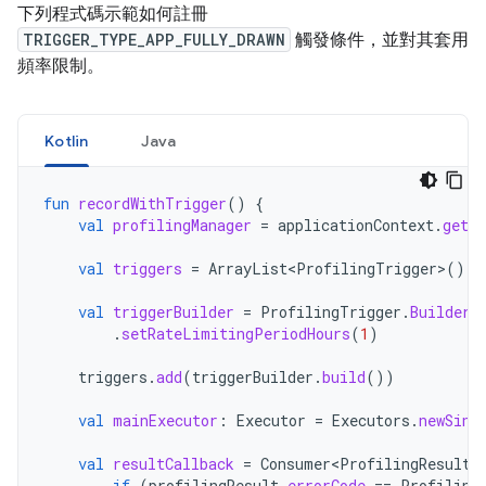
下列程式碼示範如何註冊
TRIGGER_TYPE_APP_FULLY_DRAWN
觸發條件，並對其套用
頻率限制。
Kotlin
Java
fun
recordWithTrigger
()
{
val
profilingManager
=
applicationContext
.
getS
val
triggers
=
ArrayList<ProfilingTrigger>
()
val
triggerBuilder
=
ProfilingTrigger
.
Builder
(
.
setRateLimitingPeriodHours
(
1
)
triggers
.
add
(
triggerBuilder
.
build
())
val
mainExecutor
:
Executor
=
Executors
.
newSing
val
resultCallback
=
Consumer<ProfilingResult>
if
(
profilingResult
.
errorCode
==
Profiling