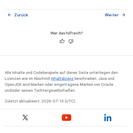
zur Verbesserung der Startzeiten zu implementieren.
Zurück
Weiter
arrow_back
arrow_forward
War das hilfreich?
Alle Inhalte und Codebeispiele auf dieser Seite unterliegen den
Lizenzen wie im Abschnitt
Inhaltslizenz
beschrieben. Java und
OpenJDK sind Marken oder eingetragene Marken von Oracle
und/oder seinen Tochtergesellschaften.
Zuletzt aktualisiert: 2026-07-15 (UTC).