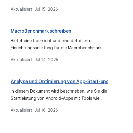
Laufzeitleistung von Apps zu verbessern.
Aktualisiert:
Jul 15, 2026
MacroBenchmark schreiben
Bietet eine Übersicht und eine detaillierte
Einrichtungsanleitung für die Macrobenchmark-
Bibliothek, die zum Testen größerer Anwendungsfälle wie
Aktualisiert:
Jul 14, 2026
App-Start und komplexer UI-Interaktionen verwendet
wird.
Analyse und Optimierung von App-Start-ups
In diesem Dokument wird beschrieben, wie Sie die
Startleistung von Android-Apps mit Tools wie
Macrobenchmark, Perfetto und Android Studio Profiler
Aktualisiert:
Jul 16, 2026
analysieren und optimieren können. Dabei geht es
darum, Leistungsengpässe zu erkennen, wichtige
Messwerte wie TTID und TTFD zu messen und Strategien