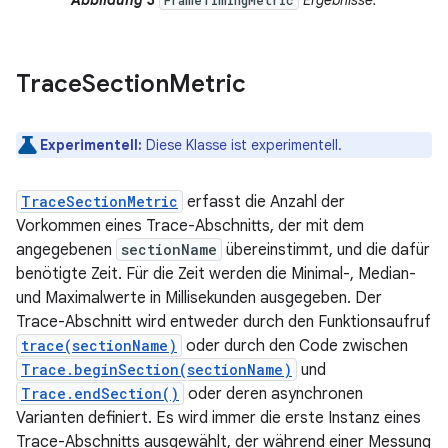
Abbildung 3
Ergebnisse.
FrameTimingMetric
Trace
Section
Metric
Experimentell:
Diese Klasse ist experimentell.
TraceSectionMetric
erfasst die Anzahl der
Vorkommen eines Trace-Abschnitts, der mit dem
angegebenen
sectionName
übereinstimmt, und die dafür
benötigte Zeit. Für die Zeit werden die Minimal-, Median-
und Maximalwerte in Millisekunden ausgegeben. Der
Trace-Abschnitt wird entweder durch den Funktionsaufruf
trace(sectionName)
oder durch den Code zwischen
Trace.beginSection(sectionName)
und
Trace.endSection()
oder deren asynchronen
Varianten definiert. Es wird immer die erste Instanz eines
Trace-Abschnitts ausgewählt, der während einer Messung