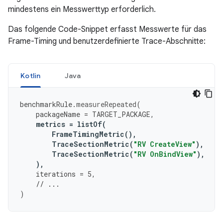
mindestens ein Messwerttyp erforderlich.
Das folgende Code-Snippet erfasst Messwerte für das
Frame-Timing und benutzerdefinierte Trace-Abschnitte:
Kotlin
Java
benchmarkRule
.
measureRepeated
(
packageName
=
TARGET_PACKAGE
,
metrics
=
listOf
(
FrameTimingMetric
(),
TraceSectionMetric
(
"RV CreateView"
),
TraceSectionMetric
(
"RV OnBindView"
),
),
iterations
=
5
,
// ...
)