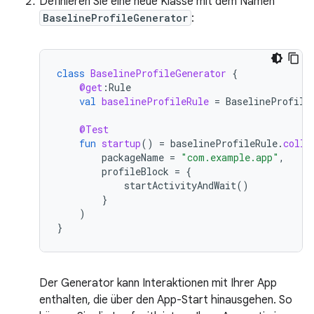
Definieren Sie eine neue Klasse mit dem Namen
BaselineProfileGenerator
:
class
BaselineProfileGenerator
{
@get
:
Rule
val
baselineProfileRule
=
BaselineProfile
@Test
fun
startup
()
=
baselineProfileRule
.
colle
packageName
=
"com.example.app"
,
profileBlock
=
{
startActivityAndWait
()
}
)
}
Der Generator kann Interaktionen mit Ihrer App
enthalten, die über den App-Start hinausgehen. So