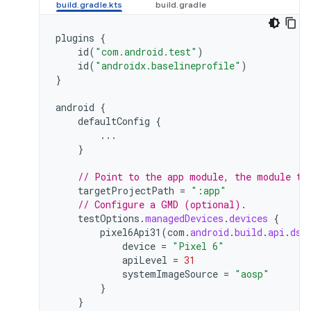
plugins
{
id
(
"com.android.test"
)
id
(
"androidx.baselineprofile"
)
}
android
{
defaultConfig
{
...
}
// Point to the app module, the module th
targetProjectPath
=
":app"
// Configure a GMD (optional).
testOptions
.
managedDevices
.
devices
{
pixel6Api31
(
com
.
android
.
build
.
api
.
dsl
device
=
"Pixel 6"
apiLevel
=
31
systemImageSource
=
"aosp"
}
}