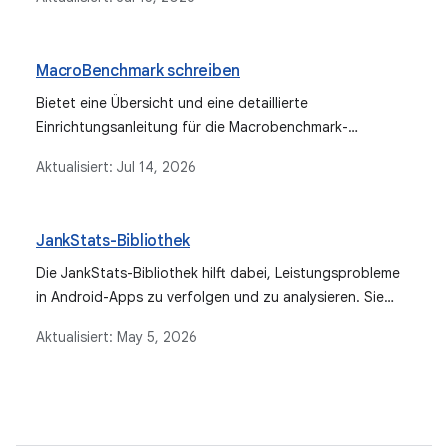
TraceSectionMetric und PowerMetric. Außerdem wird
erläutert, was die einzelnen Messwerte messen und wie
die Ergebnisse interpretiert werden.
MacroBenchmark schreiben
Bietet eine Übersicht und eine detaillierte
Einrichtungsanleitung für die Macrobenchmark-
Bibliothek, die zum Testen größerer Anwendungsfälle wie
Aktualisiert:
Jul 14, 2026
App-Start und komplexer UI-Interaktionen verwendet
wird.
JankStats-Bibliothek
Die JankStats-Bibliothek hilft dabei, Leistungsprobleme
in Android-Apps zu verfolgen und zu analysieren. Sie
meldet Anwendungs-Frames, deren Rendering zu lange
Aktualisiert:
May 5, 2026
dauert, und bietet Funktionen wie Jank-Heuristiken und
UI-Statuskontext.