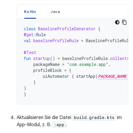
Kotlin
Java
class
BaselineProfileGenerator
{
@get
:
Rule
val
baselineProfileRule
=
BaselineProfileRule
@Test
fun
startup
()
=
baselineProfileRule
.
collect
(
packageName
=
"com.example.app"
,
profileBlock
=
{
uiAutomator
{
startApp
(
PACKAGE_NAME
}
)
}
Aktualisieren Sie die Datei
build.gradle.kts
im
App-Modul, z. B.
:app
.