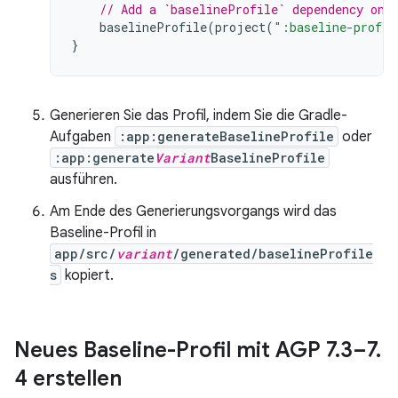
// Add a `baselineProfile` dependency on 
baselineProfile
(
project
(
":baseline-profil
}
Generieren Sie das Profil, indem Sie die Gradle-
Aufgaben
:app:generateBaselineProfile
oder
:app:generate
Variant
BaselineProfile
ausführen.
Am Ende des Generierungsvorgangs wird das
Baseline-Profil in
app/src/
variant
/generated/baselineProfile
s
kopiert.
Neues Baseline-Profil mit AGP 7
.
3–7
.
4 erstellen