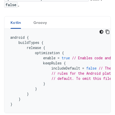
false
。
Kotlin
Groovy
android
{
buildTypes
{
release
{
optimization
{
enable
=
true
// Enables code and 
keepRules
{
includeDefault
=
false
// The 
// rules for the Android platf
// default. To omit this file,
}
}
}
}
}