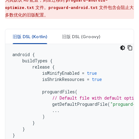
为其默认 R8 配置，则应迁移到
proguard-android-
文件。
文件包含会阻止大
optimize.txt
proguard-android.txt
多数优化的旧版配置。
旧版 DSL (Kotlin)
旧版 DSL (Groovy)
android
{
buildTypes
{
release
{
isMinifyEnabled
=
true
isShrinkResources
=
true
proguardFiles
(
// Default file with default optim
getDefaultProguardFile
(
"proguard-a
...
)
}
}
}