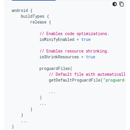
android
{
buildTypes
{
release
{
// Enables code optimizations.
isMinifyEnabled
=
true
// Enables resource shrinking.
isShrinkResources
=
true
proguardFiles
(
// Default file with automatically
getDefaultProguardFile
(
"proguard-a
...
)
...
}
}
...
}