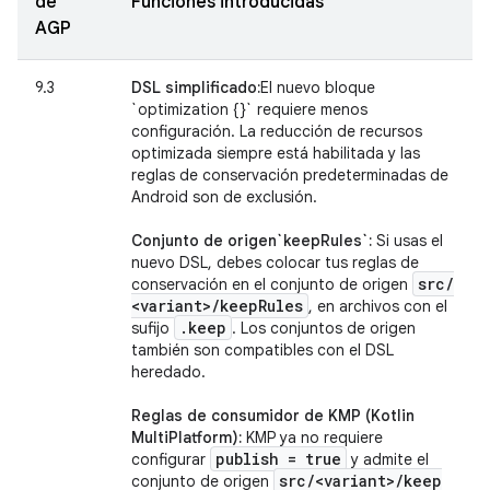
de
Funciones introducidas
AGP
9.3
DSL simplificado:
El nuevo bloque
`optimization {}` requiere menos
configuración. La reducción de recursos
optimizada siempre está habilitada y las
reglas de conservación predeterminadas de
Android son de exclusión.
Conjunto de origen`keepRules`:
Si usas el
nuevo DSL, debes colocar tus reglas de
src
/
conservación en el conjunto de origen
<variant>
/
keep
Rules
, en archivos con el
.
keep
sufijo
. Los conjuntos de origen
también son compatibles con el DSL
heredado.
Reglas de consumidor de KMP (Kotlin
MultiPlatform):
KMP ya no requiere
publish = true
configurar
y admite el
src
/
<variant>
/
keep
conjunto de origen