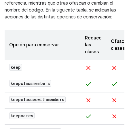
referencia, mientras que otras ofuscan o cambian el
nombre del código. En la siguiente tabla, se indican las
acciones de las distintas opciones de conservación:
Reduce
Ofusca
Opción para conservar
las
clases
clases
keep
clear
clear
keepclassmembers
check
check
keepclasseswithmembers
clear
clear
keepnames
check
clear