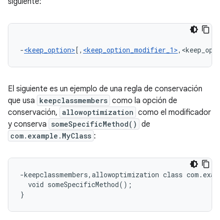
siguiente:
-
<keep_option>
[,
<keep_option_modifier_1>
,<keep_opt
El siguiente es un ejemplo de una regla de conservación
que usa
keepclassmembers
como la opción de
conservación,
allowoptimization
como el modificador
y conserva
someSpecificMethod()
de
com.example.MyClass
:
-keepclassmembers,allowoptimization class com.examp
  void someSpecificMethod();
