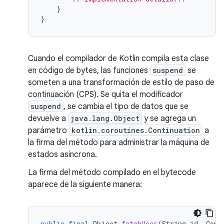
}
}
Cuando el compilador de Kotlin compila esta clase
en código de bytes, las funciones
suspend
se
someten a una transformación de estilo de paso de
continuación (CPS). Se quita el modificador
suspend
, se cambia el tipo de datos que se
devuelve a
java.lang.Object
y se agrega un
parámetro
kotlin.coroutines.Continuation
a
la firma del método para administrar la máquina de
estados asíncrona.
La firma del método compilado en el bytecode
aparece de la siguiente manera:
public
final
Object
fetchUser
(
String
id
,
Cont