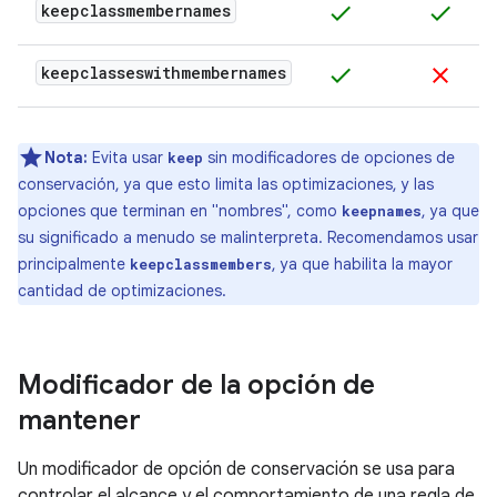
keepclassmembernames
check
check
keepclasseswithmembernames
check
clear
Nota:
Evita usar
sin modificadores de opciones de
keep
conservación, ya que esto limita las optimizaciones, y las
opciones que terminan en "nombres", como
, ya que
keepnames
su significado a menudo se malinterpreta. Recomendamos usar
principalmente
, ya que habilita la mayor
keepclassmembers
cantidad de optimizaciones.
Modificador de la opción de
mantener
Un modificador de opción de conservación se usa para
controlar el alcance y el comportamiento de una regla de