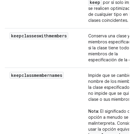
keep
por sí solo imp
se realicen optimizaci
de cualquier tipo en la
clases coincidentes.
keepclasseswithmembers
Conserva una clase y s
miembros especificado
si la clase tiene todos 
miembros de la
especificación de la cl
keepclassmembernames
Impide que se cambie e
nombre de los miembro
la clase especificados,
no impide que se quite 
clase o sus miembros.
Nota:
El significado de
opción a menudo se
malinterpreta. Conside
usar la opción equival