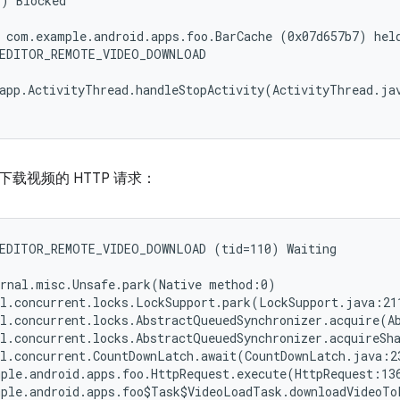
) Blocked

 com.example.android.apps.foo.BarCache (0x07d657b7) held
EDITOR_REMOTE_VIDEO_DOWNLOAD

app.ActivityThread.handleStopActivity(ActivityThread.jav
载视频的 HTTP 请求：
EDITOR_REMOTE_VIDEO_DOWNLOAD (tid=110) Waiting

rnal.misc.Unsafe.park(Native method:0)

l.concurrent.locks.LockSupport.park(LockSupport.java:211
l.concurrent.locks.AbstractQueuedSynchronizer.acquire(Ab
l.concurrent.locks.AbstractQueuedSynchronizer.acquireSha
l.concurrent.CountDownLatch.await(CountDownLatch.java:23
ple.android.apps.foo.HttpRequest.execute(HttpRequest:136
ple.android.apps.foo$Task$VideoLoadTask.downloadVideoTo