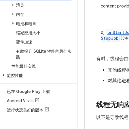
渲染
content pro
内存
电池和电量
on
Start
J
对
缩减应用大小
Stop
Job
没有
硬件加速
有助提升 SQLite 性能的最佳实
践
有时，线程会由
性能最佳实践
其他线程
监控性能
对其他进程
已在 Google Play 上架
Android Vitals
线程无响
运行状况良好的版本
以下是导致线程