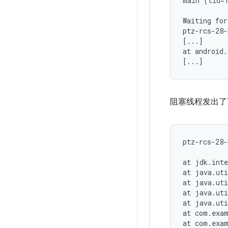
main (tid=1
Waiting for
ptz-rcs-28-
[...]

at android.
阻塞线程发出了下
ptz-rcs-28-
at jdk.inte
at java.uti
at java.uti
at java.uti
at java.uti
at com.exam
at com.exam