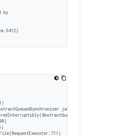
 by

a:5412)

)

stractQueuedSynchronizer.java:715)

redInterruptibly(AbstractQueuedSynchronizer.java:1047)

0)

)

File(RequestExecutor:711)
