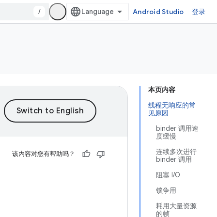
/
Android Studio
登录
本页内容
线程无响应的常
见原因
binder 调用速
度缓慢
连续多次进行
该内容对您有帮助吗？
binder 调用
阻塞 I/O
锁争用
耗用大量资源
的帧