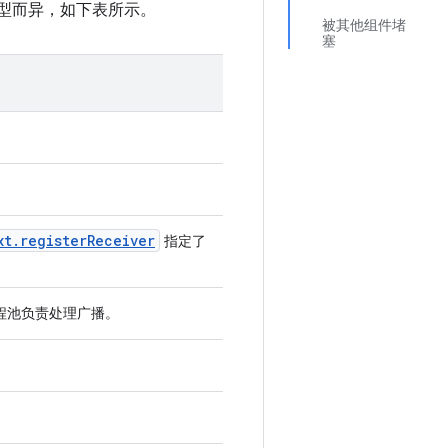
类型而异，如下表所示。
被其他组件堵
塞
xt
.
register
Receiver
指定了
程池负责处理广播。