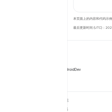
本页面上的内容和代码示
最后更新时间 (UTC)：202
X
在 X 上关注 @AndroidDev
关于 ANDROID
发现
Android
游戏