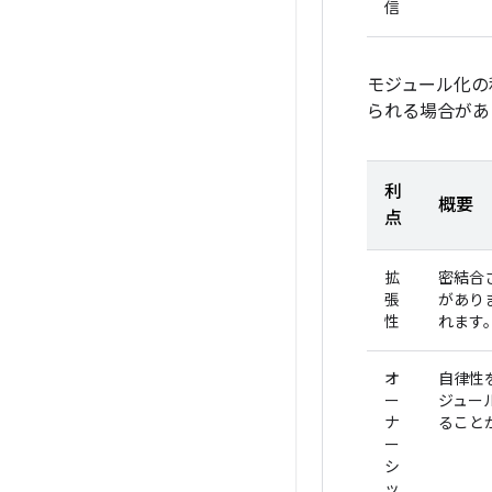
信
モジュール化の
られる場合があ
利
概要
点
拡
密結合
張
があり
性
れます
オ
自律性
ー
ジュー
ナ
ること
ー
シ
ッ