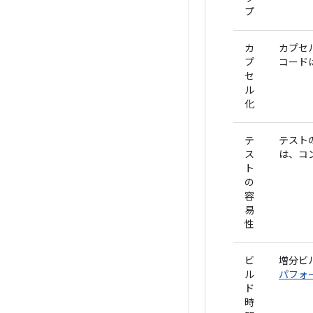
プ
カ
カプセ
プ
コード
セ
ル
化
テ
テスト
ス
は、コ
ト
の
容
易
性
ビ
増分ビ
ル
パフォ
ド
時