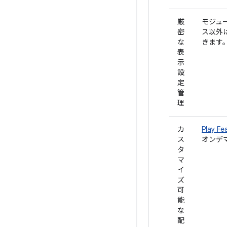
厳
モジュ
密
ス以外
な
きます
表
示
設
定
管
理
カ
Play Fe
ス
オンデ
タ
マ
イ
ズ
可
能
な
配