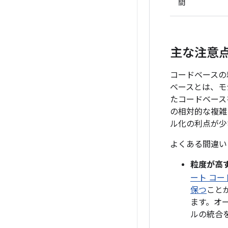
間
主な注意
コードベースの
ベースとは、モ
たコードベース
の相対的な複雑
ル化の利点が少
よくある間違い
粒度が高
ート コー
保つ
こと
ます。オ
ルの統合