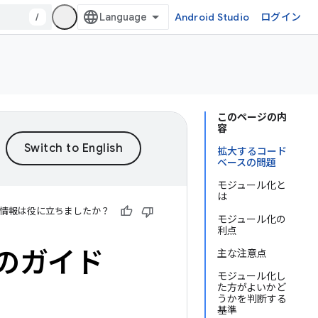
/
Android Studio
ログイン
このページの内
容
拡大するコード
ベースの問題
モジュール化と
は
情報は役に立ちましたか？
モジュール化の
利点
化のガイド
主な注意点
モジュール化し
た方がよいかど
うかを判断する
基準