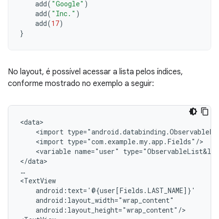
add
(
"Google"
)
add
(
"Inc."
)
add
(
17
)
}
No layout, é possível acessar a lista pelos índices,
conforme mostrado no exemplo a seguir:
<import
<import
<variable
name="user"
type="ObservableList&lt;
</data>

…

android:layout_height="wrap_content"/>
