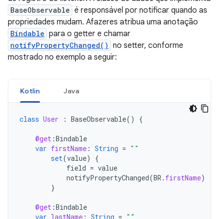
BaseObservable
é responsável por notificar quando as
propriedades mudam. Afazeres atribua uma anotação
Bindable
para o getter e chamar
notifyPropertyChanged()
no setter, conforme
mostrado no exemplo a seguir:
Kotlin
Java
class
User
:
BaseObservable
()
{
@get
:
Bindable
var
firstName
:
String
=
""
set
(
value
)
{
field
=
value
notifyPropertyChanged
(
BR
.
firstName
)
}
@get
:
Bindable
var
lastName
:
String
=
""