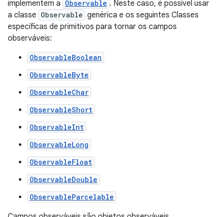
implementem a
Observable
. Neste caso, é possível usar
a classe
Observable
genérica e os seguintes Classes
específicas de primitivos para tornar os campos
observáveis:
ObservableBoolean
ObservableByte
ObservableChar
ObservableShort
ObservableInt
ObservableLong
ObservableFloat
ObservableDouble
ObservableParcelable
Campos observáveis são objetos observáveis