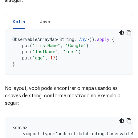
a seguir:
Kotlin
Java
ObservableArrayMap<String
,
Any
>
().
apply
{
put
(
"firstName"
,
"Google"
)
put
(
"lastName"
,
"Inc."
)
put
(
"age"
,
17
)
}
No layout, você pode encontrar o mapa usando as
chaves de string, conforme mostrado no exemplo a
seguir:
<import