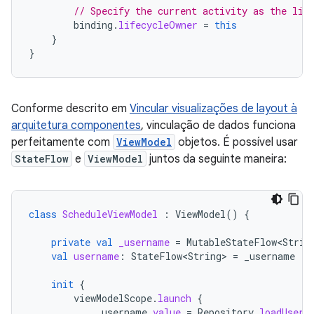
// Specify the current activity as the lif
binding
.
lifecycleOwner
=
this
}
}
Conforme descrito em
Vincular visualizações de layout à
arquitetura componentes
, vinculação de dados funciona
perfeitamente com
ViewModel
objetos. É possível usar
StateFlow
e
ViewModel
juntos da seguinte maneira:
class
ScheduleViewModel
:
ViewModel
()
{
private
val
_username
=
MutableStateFlow<Strin
val
username
:
StateFlow<String>
=
_username
init
{
viewModelScope
.
launch
{
_username
.
value
=
Repository
.
loadUserN