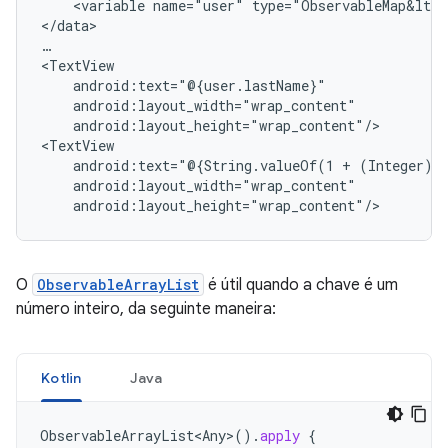
<variable
name="user"
type="ObservableMap&lt;S
</data>

…

android:layout_height="wrap_content"/>

android:text="@{String.valueOf(1
+
O
ObservableArrayList
é útil quando a chave é um
número inteiro, da seguinte maneira:
Kotlin
Java
ObservableArrayList<Any
>
().
apply
{