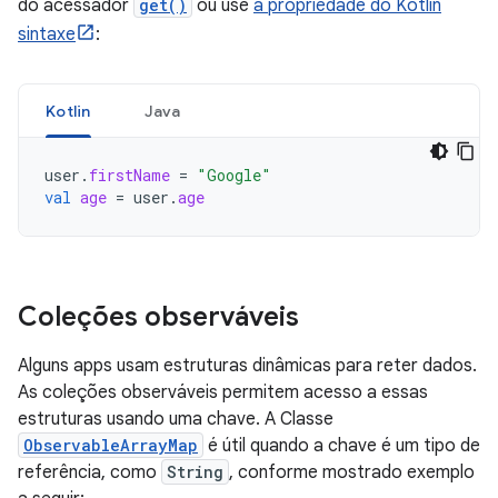
do acessador
get()
ou use
a propriedade do Kotlin
sintaxe
:
Kotlin
Java
user
.
firstName
=
"Google"
val
age
=
user
.
age
Coleções observáveis
Alguns apps usam estruturas dinâmicas para reter dados.
As coleções observáveis permitem acesso a essas
estruturas usando uma chave. A Classe
ObservableArrayMap
é útil quando a chave é um tipo de
referência, como
String
, conforme mostrado exemplo