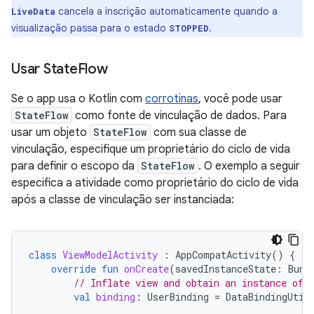
cancela a inscrição automaticamente quando a
LiveData
visualização passa para o estado
.
STOPPED
Usar State
Flow
Se o app usa o Kotlin com
corrotinas
, você pode usar
StateFlow
como fonte de vinculação de dados. Para
usar um objeto
StateFlow
com sua classe de
vinculação, especifique um proprietário do ciclo de vida
para definir o escopo da
StateFlow
. O exemplo a seguir
especifica a atividade como proprietário do ciclo de vida
após a classe de vinculação ser instanciada:
class
ViewModelActivity
:
AppCompatActivity
()
{
override
fun
onCreate
(
savedInstanceState
:
Bund
// Inflate view and obtain an instance of 
val
binding
:
UserBinding
=
DataBindingUtil