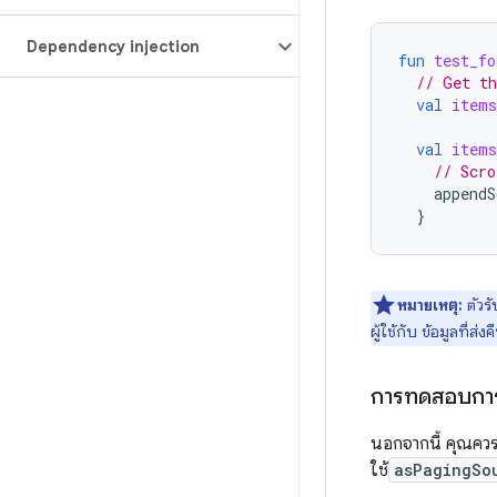
Dependency injection
fun
test_fo
// Get th
val
items
val
items
// Scro
appendS
}
หมายเหตุ:
ตัวร
ผู้ใช้กับ ข้อมูลที่ส
การทดสอบการ
นอกจากนี้ คุณควร
ใช้
asPagingSo