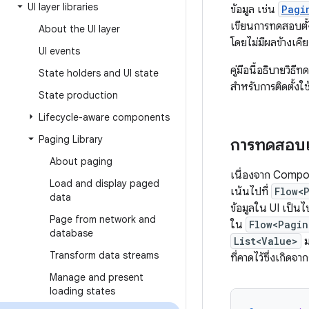
UI layer libraries
ข้อมูล เช่น
Pagi
เขียนการทดสอบตั้
About the UI layer
โดยไม่มีผลข้างเคีย
UI events
คู่มือนี้อธิบายวิ
State holders and UI state
สำหรับการติดตั้งใ
State production
Lifecycle-aware components
Paging Library
การทดสอบเ
About paging
เนื่องจาก Compo
Load and display paged
เน้นไปที่
Flow<
data
ข้อมูลใน UI เป็น
Page from network and
ใน
Flow<Pagin
database
List<Value>
ม
Transform data streams
ที่คาดไว้ซึ่งเกิดจ
Manage and present
loading states