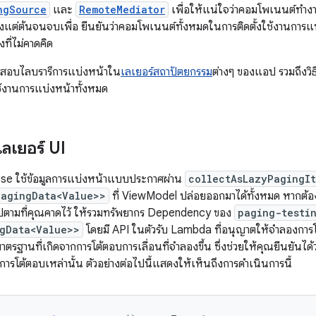
ngSource
และ
RemoteMediator
เพื่อให้แน่ใจว่าคอมโพเนนต์ทำงา
งแต่ต้นจนจบเพื่อ ยืนยันว่าคอมโพเนนต์ทั้งหมดในการติดตั้งใช้งานการแบ
งที่ไม่คาดคิด
ธีทดสอบไลบรารีการแบ่งหน้าใน
เลเยอร์สถาปัตยกรรม
ต่างๆ ของแอป รวมถึงวิ
ช้งานการแบ่งหน้าทั้งหมด
ลเยอร์ UI
se ใช้ข้อมูลการแบ่งหน้าแบบประกาศผ่าน
collectAsLazyPagingI
PagingData<Value>>
ที่ ViewModel ปล่อยออกมาได้ทั้งหมด หากต้อง
ไปตามที่คุณคาดไว้ ให้รวมทรัพยากร Dependency ของ
paging-testi
gData<Value>>
โดยมี API ในตัวรับ Lambda ที่อนุญาตให้จำลองกา
าตรฐานที่เกิดจากการโต้ตอบการเลื่อนที่จำลองขึ้น ซึ่งช่วยให้คุณยืนยันได้ว่
ากการโต้ตอบเหล่านั้น ตัวอย่างต่อไปนี้แสดงให้เห็นถึงการดำเนินการนี้