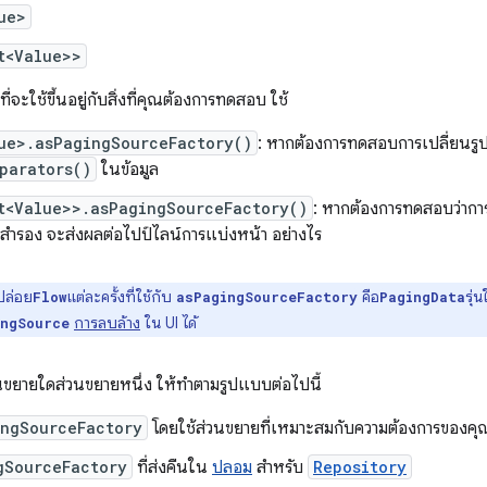
ue>
t<Value>>
่จะใช้ขึ้นอยู่กับสิ่งที่คุณต้องการทดสอบ ใช้
ue>.asPagingSourceFactory()
: หากต้องการทดสอบการเปลี่ยนร
parators()
ในข้อมูล
t<Value>>.asPagingSourceFactory()
: หากต้องการทดสอบว่าการ
ลสำรอง จะส่งผลต่อไปป์ไลน์การแบ่งหน้า อย่างไร
ล่อย
แต่ละครั้งที่ใช้กับ
คือ
รุ่
Flow
asPagingSourceFactory
PagingData
การลบล้าง
ใน UI ได้
ingSource
นขยายใดส่วนขยายหนึ่ง ให้ทำตามรูปแบบต่อไปนี้
ngSourceFactory
โดยใช้ส่วนขยายที่เหมาะสมกับความต้องการของคุ
gSourceFactory
ที่ส่งคืนใน
ปลอม
สำหรับ
Repository