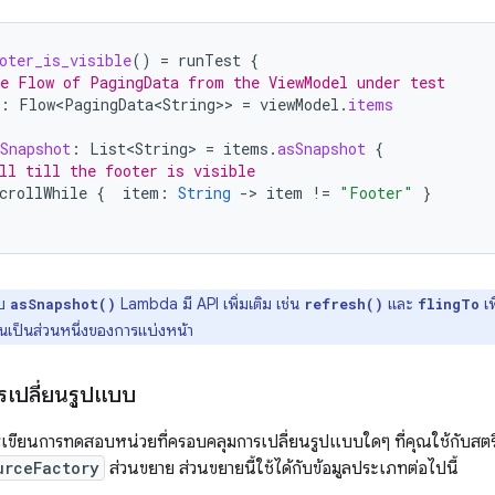
oter_is_visible
()
=
runTest
{
e Flow of PagingData from the ViewModel under test
:
Flow<PagingData<String>
>
=
viewModel
.
items
Snapshot
:
List<String>
=
items
.
asSnapshot
{
ll till the footer is visible
crollWhile
{
item
:
String
-
>
item
!=
"Footer"
}
ับ
Lambda มี API เพิ่มเติม เช่น
และ
เ
asSnapshot()
refresh()
flingTo
่งคืนเป็นส่วนหนึ่งของการแบ่งหน้า
เปลี่ยนรูปแบบ
เขียนการทดสอบหน่วยที่ครอบคลุมการเปลี่ยนรูปแบบใดๆ ที่คุณใช้กับสต
urceFactory
ส่วนขยาย ส่วนขยายนี้ใช้ได้กับข้อมูลประเภทต่อไปนี้