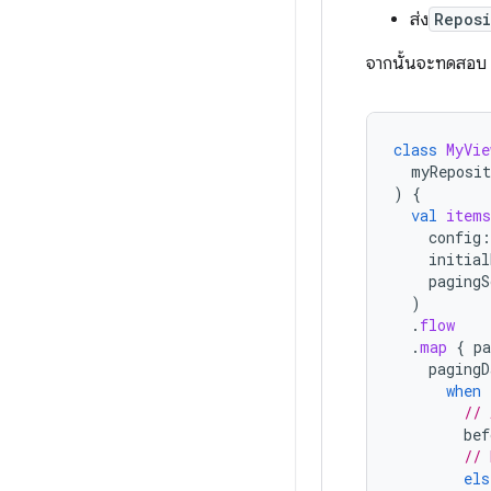
ส่ง
Reposi
จากนั้นจะทดสอบ
class
MyVie
myReposit
)
{
val
items
config
:
initial
pagingS
)
.
flow
.
map
{
pa
pagingD
when
// 
bef
// 
els