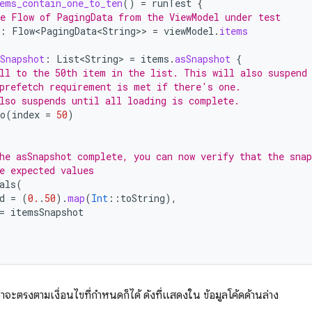
ems_contain_one_to_ten
()
=
runTest
{
e Flow of PagingData from the ViewModel under test
:
Flow<PagingData<String>
>
=
viewModel
.
items
Snapshot
:
List<String>
=
items
.
asSnapshot
{
ll to the 50th item in the list. This will also suspend
prefetch requirement is met if there's one.
lso suspends until all loading is complete.
o
(
index
=
50
)
he asSnapshot complete, you can now verify that the snap
e expected values
als
(
d
=
(
0.
.
50
).
map
(
Int
::
toString
),
=
itemsSnapshot
าจะตรงตามเงื่อนไขที่กำหนดก็ได้ ดังที่แสดงใน ข้อมูลโค้ดด้านล่าง