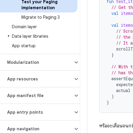
fun
test_it
Test your Paging
// Get th
implementation
val
items
Migrate to Paging 3
val
items
Domain layer
// Scro
Data layer libraries
// the 
// It a
App startup
scrollT
}
Modularization
// With t
// has th
assertEqu
App resources
expecte
actual
App manifest file
)
}
App entry points
หรือจะเลื่อนจนกว่
App navigation