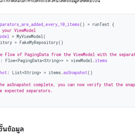
การทดสอบสำหรับตรรกะตัวคั่นได้ดังข้อมูลโค้ดต่อไปนี้
parators_are_added_every_10_items
()
=
runTest
{
 your ViewModel
odel
=
MyViewModel
(
itory
=
FakeMyRepository
()
e Flow of PagingData from the ViewModel with the separa
:
Flow<PagingData<String>
>
=
viewModel
.
items
hot
:
List<String>
=
items
.
asSnapshot
()
he asSnapshot complete, you can now verify that the snap
e expected separators.
้นข้อมูล