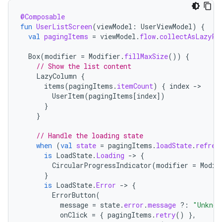
@Composable
fun
UserListScreen
(
viewModel
:
UserViewModel
)
{
val
pagingItems
=
viewModel
.
flow
.
collectAsLazyPa
Box
(
modifier
=
Modifier
.
fillMaxSize
())
{
// Show the list content
LazyColumn
{
items
(
pagingItems
.
itemCount
)
{
index
->
UserItem
(
pagingItems
[
index
]
)
}
}
// Handle the loading state
when
(
val
state
=
pagingItems
.
loadState
.
refres
is
LoadState
.
Loading
->
{
CircularProgressIndicator
(
modifier
=
Modif
}
is
LoadState
.
Error
->
{
ErrorButton
(
message
=
state
.
error
.
message
?:
"Unknow
onClick
=
{
pagingItems
.
retry
()
},