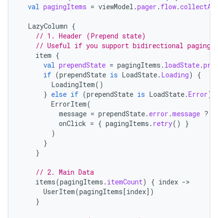
val
pagingItems
=
viewModel
.
pager
.
flow
.
collectAs
LazyColumn
{
// 1. Header (Prepend state)
// Useful if you support bidirectional paging 
item
{
val
prependState
=
pagingItems
.
loadState
.
pre
if
(
prependState
is
LoadState
.
Loading
)
{
LoadingItem
()
}
else
if
(
prependState
is
LoadState
.
Error
)
ErrorItem
(
message
=
prependState
.
error
.
message
?:
onClick
=
{
pagingItems
.
retry
()
}
)
}
}
// 2. Main Data
items
(
pagingItems
.
itemCount
)
{
index
->
UserItem
(
pagingItems
[
index
]
)
}