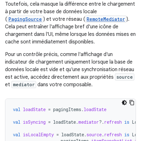
Toutefois, cela masque la différence entre le chargement
à partir de votre base de données locale
(
PagingSource
) et votre réseau (
RemoteMediator
).
Cela peut entraîner l'affichage bref d'une icône de
chargement dans l'UI, même lorsque les données mises en
cache sont immédiatement disponibles.
Pour un contrôle précis, comme l'affichage d'un
indicateur de chargement uniquement lorsque la base de
données locale est vide et qu'une synchronisation réseau
est active, accédez directement aux propriétés
source
et
mediator
dans votre composable.
val
loadState
=
pagingItems
.
loadState
val
isSyncing
=
loadState
.
mediator
?.
refresh
is
Loa
val
isLocalEmpty
=
loadState
.
source
.
refresh
is
Loa
pagingItems
.
itemSnapshotList
.
it