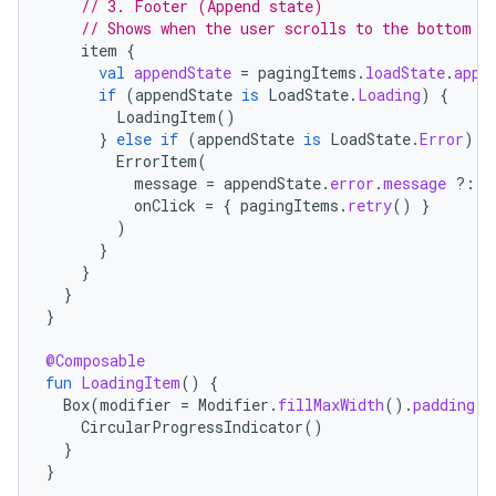
// 3. Footer (Append state)
// Shows when the user scrolls to the bottom a
item
{
val
appendState
=
pagingItems
.
loadState
.
appe
if
(
appendState
is
LoadState
.
Loading
)
{
LoadingItem
()
}
else
if
(
appendState
is
LoadState
.
Error
)
{
ErrorItem
(
message
=
appendState
.
error
.
message
?:
"
onClick
=
{
pagingItems
.
retry
()
}
)
}
}
}
}
@Composable
fun
LoadingItem
()
{
Box
(
modifier
=
Modifier
.
fillMaxWidth
().
padding
(
1
CircularProgressIndicator
()
}
}