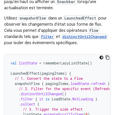
jusqu'en haut ou afficher un
Snackbar
lorsqu'une
actualisation est terminée.
Utilisez
snapshotFlow
dans un
LaunchedEffect
pour
observer les changements d'état sous forme de flux.
Cela vous permet d'appliquer des opérateurs
Flow
standards tels que
filter
et
distinctUntilChanged
pour isoler des événements spécifiques.
val
listState
=
rememberLazyListState
()
LaunchedEffect
(
pagingItems
)
{
// 1. Convert the state to a Flow
snapshotFlow
{
pagingItems
.
loadState
.
refresh
}
// 2. Filter for the specific event (Refresh c
.
distinctUntilChanged
()
.
filter
{
it
is
LoadState
.
NotLoading
}
.
collect
{
// 3. Trigger the side effect
listState
.
animateScrollToItem
(
0
)