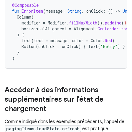
@Composable
fun
ErrorItem
(
message
:
String
,
onClick
:
()
->
Unit
Column
(
modifier
=
Modifier
.
fillMaxWidth
().
padding
(
16.
horizontalAlignment
=
Alignment
.
CenterHorizont
)
{
Text
(
text
=
message
,
color
=
Color
.
Red
)
Button
(
onClick
=
onClick
)
{
Text
(
"Retry"
)
}
}
}
Accéder à des informations
supplémentaires sur l'état de
chargement
Comme indiqué dans les exemples précédents, l'appel de
pagingItems.loadState.refresh
est pratique.