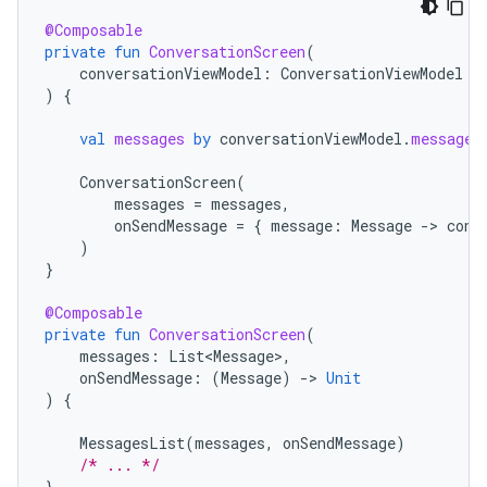
@Composable
private
fun
ConversationScreen
(
conversationViewModel
:
ConversationViewModel
=
)
{
val
messages
by
conversationViewModel
.
messages
ConversationScreen
(
messages
=
messages
,
onSendMessage
=
{
message
:
Message
-
>
conv
)
}
@Composable
private
fun
ConversationScreen
(
messages
:
List<Message>
,
onSendMessage
:
(
Message
)
-
>
Unit
)
{
MessagesList
(
messages
,
onSendMessage
)
/* ... */
}