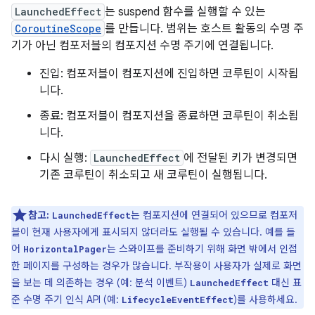
LaunchedEffect
는 suspend 함수를 실행할 수 있는
CoroutineScope
를 만듭니다. 범위는 호스트 활동의 수명 주
기가 아닌 컴포저블의 컴포지션 수명 주기에 연결됩니다.
진입: 컴포저블이 컴포지션에 진입하면 코루틴이 시작됩
니다.
종료: 컴포저블이 컴포지션을 종료하면 코루틴이 취소됩
니다.
다시 실행:
LaunchedEffect
에 전달된 키가 변경되면
기존 코루틴이 취소되고 새 코루틴이 실행됩니다.
참고:
는 컴포지션에 연결되어 있으므로 컴포저
LaunchedEffect
블이 현재 사용자에게 표시되지 않더라도 실행될 수 있습니다. 예를 들
어
는 스와이프를 준비하기 위해 화면 밖에서 인접
HorizontalPager
한 페이지를 구성하는 경우가 많습니다. 부작용이 사용자가 실제로 화면
을 보는 데 의존하는 경우 (예: 분석 이벤트)
대신 표
LaunchedEffect
준 수명 주기 인식 API (예:
)를 사용하세요.
LifecycleEventEffect