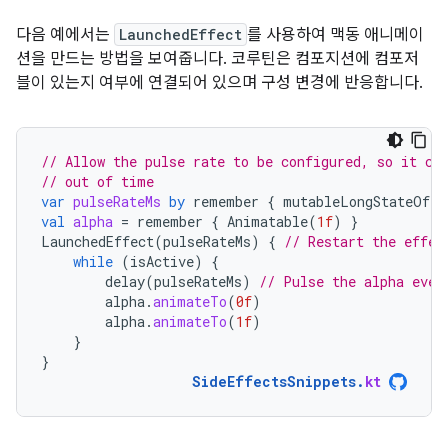
다음 예에서는
LaunchedEffect
를 사용하여 맥동 애니메이
션을 만드는 방법을 보여줍니다. 코루틴은 컴포지션에 컴포저
블이 있는지 여부에 연결되어 있으며 구성 변경에 반응합니다.
// Allow the pulse rate to be configured, so it ca
// out of time
var
pulseRateMs
by
remember
{
mutableLongStateOf
(
3
val
alpha
=
remember
{
Animatable
(
1f
)
}
LaunchedEffect
(
pulseRateMs
)
{
// Restart the effec
while
(
isActive
)
{
delay
(
pulseRateMs
)
// Pulse the alpha ever
alpha
.
animateTo
(
0f
)
alpha
.
animateTo
(
1f
)
}
}
SideEffectsSnippets
.
kt