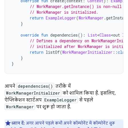
override
fun
 create
(
context
:
Context
):
Example
// WorkManager.getInstance() is non-null o
// WorkManager is initialized.
return
ExampleLogger
(
WorkManager
.
getInstan
}
override
fun
 dependencies
():
List
<
Class
<
out 
In
// Defines a dependency on WorkManagerIniti
// initialized after WorkManager is initial
return
 listOf
(
WorkManagerInitializer
::
clas
}
}
आपने
dependencies()
तरीके में
WorkManagerInitializer
को शामिल किया है. इसलिए,
ऐप्लिकेशन स्टार्टअप
ExampleLogger
से पहले
WorkManager
पर शुरू हो जाता है.
ध्यान दें:
अगर आपने पहले कभी अपने कॉम्पोनेंट में कॉम्पोनेंट शुरू