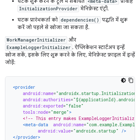
घटक शुरू करने के टूल में संबंधित
<meta-data>
प्रविष्टि
InitializationProvider
मेनिफ़ेस्ट एंट्री.
घटक प्रारंभकर्ता को
dependencies()
पद्धति में शुरू
करें जो पहले से खोजा जा सकता है.
WorkManagerInitializer
और
ExampleLoggerInitializer
. ऐप्लिकेशन स्टार्टअप इन्हें
खोज सकें, इसके लिए शुरू करने के लिए, मेनिफ़ेस्ट फ़ाइल में इन्हें
जोड़ें:
<provider
android:name
=
"androidx.startup.InitializationP
android:authorities
=
"${applicationId}.androidx
android:exported
=
"false"
tools:node
=
"merge"
>
<!-- This entry makes ExampleLoggerInitializer
<meta-data
android:name
=
"com.example.ExampleL
android:value
=
"androidx.startup"
/>
</provider>