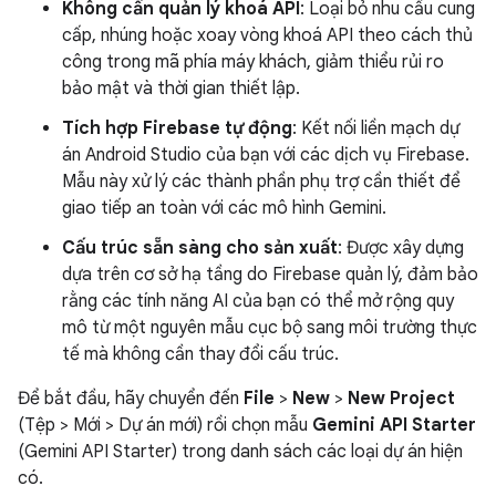
Không cần quản lý khoá API
: Loại bỏ nhu cầu cung
cấp, nhúng hoặc xoay vòng khoá API theo cách thủ
công trong mã phía máy khách, giảm thiểu rủi ro
bảo mật và thời gian thiết lập.
Tích hợp Firebase tự động
: Kết nối liền mạch dự
án Android Studio của bạn với các dịch vụ Firebase.
Mẫu này xử lý các thành phần phụ trợ cần thiết để
giao tiếp an toàn với các mô hình Gemini.
Cấu trúc sẵn sàng cho sản xuất
: Được xây dựng
dựa trên cơ sở hạ tầng do Firebase quản lý, đảm bảo
rằng các tính năng AI của bạn có thể mở rộng quy
mô từ một nguyên mẫu cục bộ sang môi trường thực
tế mà không cần thay đổi cấu trúc.
Để bắt đầu, hãy chuyển đến
File
>
New
>
New Project
(Tệp > Mới > Dự án mới) rồi chọn mẫu
Gemini API Starter
(Gemini API Starter) trong danh sách các loại dự án hiện
có.