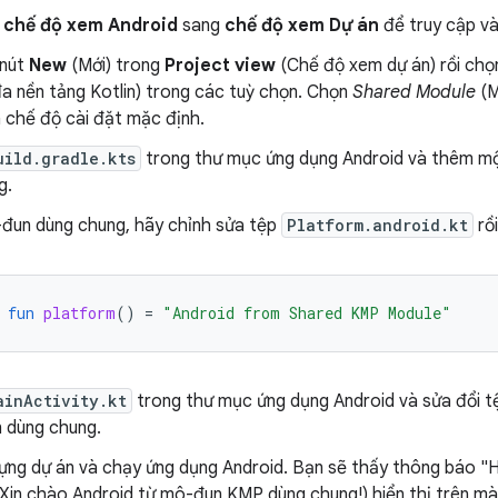
ừ
chế độ xem Android
sang
chế độ xem Dự án
để truy cập và
 nút
New
(Mới) trong
Project view
(Chế độ xem dự án) rồi ch
a nền tảng Kotlin) trong các tuỳ chọn. Chọn
Shared Module
(M
 chế độ cài đặt mặc định.
uild.gradle.kts
trong thư mục ứng dụng Android và thêm m
g.
đun dùng chung, hãy chỉnh sửa tệp
Platform.android.kt
rồ
fun
platform
()
=
"Android from Shared KMP Module"
ainActivity.kt
trong thư mục ứng dụng Android và sửa đổi 
 dùng chung.
ựng dự án và chạy ứng dụng Android. Bạn sẽ thấy thông báo "
Xin chào Android từ mô-đun KMP dùng chung!) hiển thị trên mà