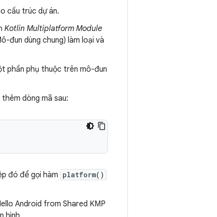
o cấu trúc dự án.
ọn
Kotlin Multiplatform Module
ô-đun dùng chung) làm loại và
ột phần phụ thuộc trên mô-đun
i thêm dòng mã sau:
tệp đó để gọi hàm
platform()
Hello Android from Shared KMP
n hình.