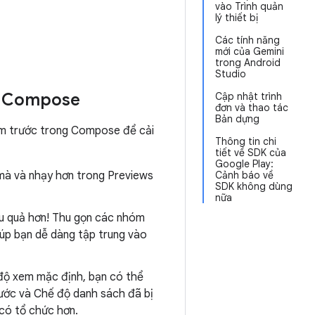
vào Trình quản
lý thiết bị
Các tính năng
mới của Gemini
trong Android
Studio
ng Compose
Cập nhật trình
đơn và thao tác
Bản dựng
em trước trong Compose để cải
Thông tin chi
tiết về SDK của
Google Play:
mà và nhạy hơn trong Previews
Cảnh báo về
SDK không dùng
nữa
ệu quả hơn! Thu gọn các nhóm
iúp bạn dễ dàng tập trung vào
 độ xem mặc định, bạn có thể
ước và Chế độ danh sách đã bị
có tổ chức hơn.