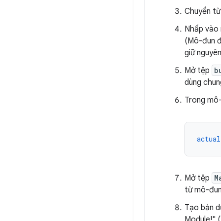
Chuyển t
Nhấp vào
(Mô-đun đ
giữ nguyên
Mở tệp
b
dùng chun
Trong mô-
actual
Mở tệp
M
từ mô-đun
Tạo bản d
Module!" (