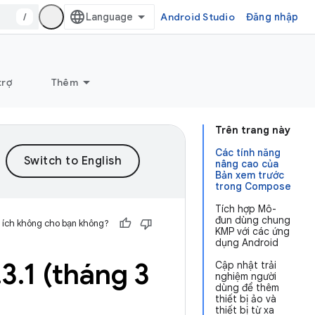
/
Android Studio
Đăng nhập
trợ
Thêm
Trên trang này
Các tính năng
nâng cao của
Bản xem trước
trong Compose
Tích hợp Mô-
đun dùng chung
 ích không cho bạn không?
KMP với các ứng
dụng Android
.
3
.
1 (tháng 3
Cập nhật trải
nghiệm người
dùng để thêm
thiết bị ảo và
thiết bị từ xa