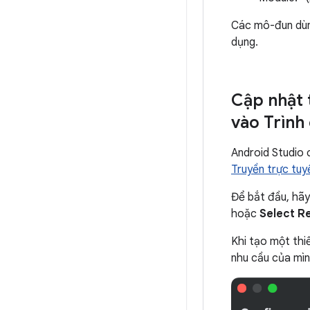
Các mô-đun dùng
dụng.
Cập nhật t
vào Trình 
Android Studio c
Truyền trực tuyế
Để bắt đầu, hã
hoặc
Select R
Khi tạo một thiế
nhu cầu của mìn