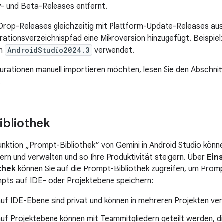
y- und Beta-Releases entfernt.
Drop-Releases gleichzeitig mit Plattform-Update-Releases au
rationsverzeichnispfad eine Mikroversion hinzugefügt. Beispiel
on
AndroidStudio2024.3
verwendet.
urationen manuell importieren möchten, lesen Sie den Abschni
.
bliothek
unktion „Prompt-Bibliothek“ von Gemini in Android Studio könn
rn und verwalten und so Ihre Produktivität steigern. Über
Ein
thek
können Sie auf die Prompt-Bibliothek zugreifen, um Prom
pts auf IDE- oder Projektebene speichern:
uf IDE-Ebene sind privat und können in mehreren Projekten v
f Projektebene können mit Teammitgliedern geteilt werden, di