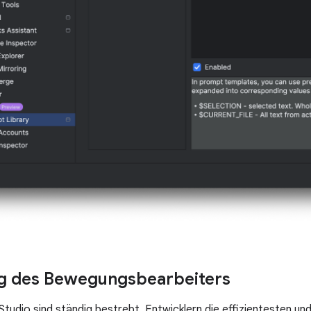
ng des Bewegungsbearbeiters
 Studio sind ständig bestrebt, Entwicklern die effizientesten 