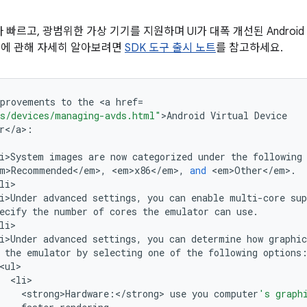
 빠르고, 광범위한 가상 기기를 지원하며 UI가 대폭 개선된 Android 
에 관해 자세히 알아보려면
SDK 도구 출시 노트
를 참고하세요.
provements
to
the
<
a
href
=
s/devices/managing-avds.html"
>
Android
Virtual
Device
r
<
/
a
>
:
i>System
images
are
now
categorized
under
the
following
m>Recommended
<
/
em
>
,
<
em>x86
<
/
em
>
,
and
<
em>Other
<
/
em
>
.
li
i>Under
advanced
settings
,
you
can
enable
multi
-
core
sup
ecify
the
number
of
cores
the
emulator
can
use
.
li
i>Under
advanced
settings
,
you
can
determine
how
graphic
the
emulator
by
selecting
one
of
the
following
options
<
ul
<
li
<
strong>Hardware
:
<
/
strong
>
use
you
computer
's graph