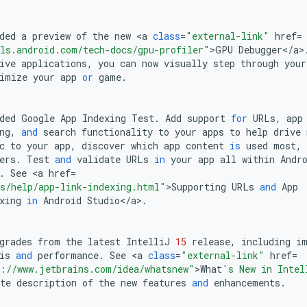
ded
a
preview
of
the
new
<
a
class
=
"external-link"
href
=
ls.android.com/tech-docs/gpu-profiler"
>
GPU
Debugger
<
/
a
>
ive
applications
,
you
can
now
visually
step
through
your
imize
your
app
or
game
.
ded
Google
App
Indexing
Test
.
Add
support
for
URLs
,
app
ng
,
and
search
functionality
to
your
apps
to
help
drive
c
to
your
app
,
discover
which
app
content
is
used
most
,
ers
.
Test
and
validate
URLs
in
your
app
all
within
Andr
.
See
<
a
href
=
s/help/app-link-indexing.html"
>
Supporting
URLs
and
App
xing
in
Android
Studio
<
/
a
>
.
grades
from
the
latest
IntelliJ
15
release
,
including
i
is
and
performance
.
See
<
a
class
=
"external-link"
href
=
://www.jetbrains.com/idea/whatsnew"
>
What
's New in Intel
te
description
of
the
new
features
and
enhancements
.