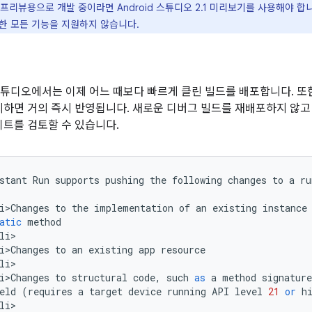
프리뷰용으로 개발 중이라면 Android 스튜디오 2.1 미리보기를 사용해야 합니다. 
한 모든 기능을 지원하지 않습니다.
d 스튜디오에서는 이제 어느 때보다 빠르게 클린 빌드를 배포합니다. 
하면 거의 즉시 반영됩니다. 새로운 디버그 빌드를 재배포하지 않고
트를 검토할 수 있습니다.
stant
Run
supports
pushing
the
following
changes
to
a
ru
i>Changes
to
the
implementation
of
an
existing
instance
atic
method
li
i>Changes
to
an
existing
app
resource
li
i>Changes
to
structural
code
,
such
as
a
method
signature
eld
(
requires
a
target
device
running
API
level
21
or
h
li