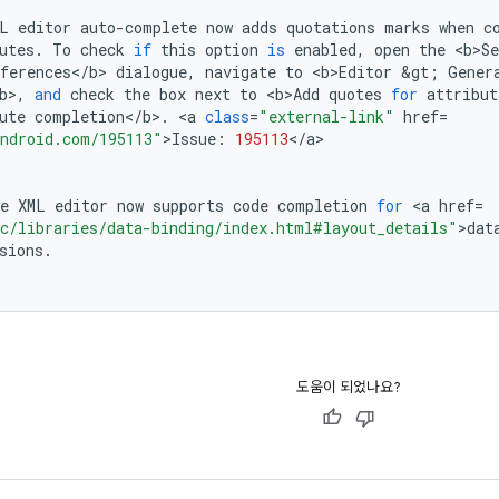
L
editor
auto
-
complete
now
adds
quotations
marks
when
c
utes
.
To
check
if
this
option
is
enabled
,
open
the
<
b>Se
ferences
<
/
b
>
dialogue
,
navigate
to
<
b>Editor
&
gt
;
Gener
b
>
,
and
check
the
box
next
to
<
b>Add
quotes
for
attribut
ute
completion
<
/
b
>
.
<
a
class
=
"external-link"
href
=
ndroid.com/195113"
>
Issue
:
195113
<
/
a
>

e
XML
editor
now
supports
code
completion
for
<
a
href
=
c/libraries/data-binding/index.html#layout_details"
>
dat
sions
.
도움이 되었나요?