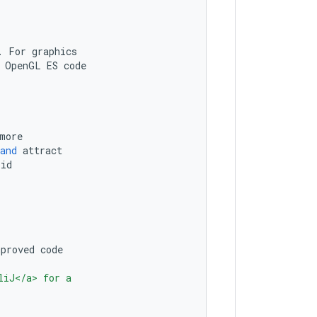
.
For
graphics
OpenGL
ES
code
more
and
attract
oid
mproved
code
liJ</a> for a