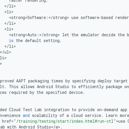
faster
rendering
.
<
/
li
<
li
<
strong>Software
:
<
/
strong
>
use
software
-
based
render
<
/
li
<
li
<
strong>Auto
:
<
/
strong
>
let
the
emulator
decide
the
is
the
default
setting
.
<
/
li
<
/
ul
li
>

proved
AAPT
packaging
times
by
specifying
deploy
target
lt
.
This
allows
Android
Studio
to
efficiently
package
on
ces
required
by
the
specified
device
.
ded
Cloud
Test
Lab
integration
to
provide
on
-
demand
app
nvenience
and
scalability
of
a
cloud
service
.
Learn
mor
href
=
"/training/testing/start/index.html#run-ctl"
>
use
Lab
with
Android
Studio
<
/
a
>
.