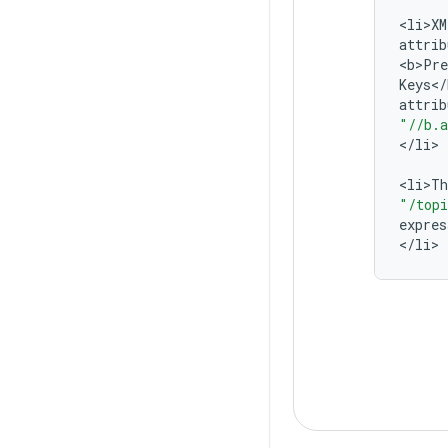
<
li>XM
attrib
<
b>Pre
Keys
<
/
attrib
"//b.a
<
/
li
>

<
li>Th
"/topi
expres
<
/
li