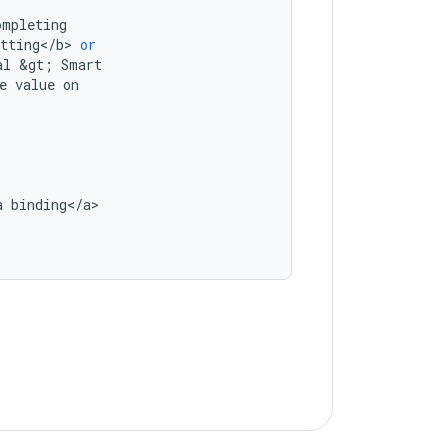
ompleting
tting
<
/
b
>
or
al
&
gt
;
Smart
e
value
on
a
binding
<
/
a