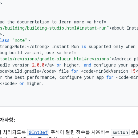
>

ad
the
documentation
to
learn
more
<
a
href
=
s/building/building-studio.html#instant-run"
>
about
Inst
>
.
lass
=
"note"
trong>Note
:
<
/
strong
>
Instant
Run
is
supported
only
when
bug
build
variant
,
use
<
a
href
=
tools/revisions/gradle-plugin.html#revisions"
>
Android
p
adle
version
2.0
.
0
<
/
a
>
or
higher
,
and
configure
your
app
ode>build
.
gradle
<
/
code
>
file
for
<
code>minSdkVersion
15
<
r
the
best
performance
,
configure
your
app
for
<
code>mi
<
/
code
>
or
higher
.
가사항:
가 처리되도록
@IntDef
주석이 달린 정수를 사용하는
switch
문을