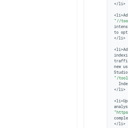
<
/
li
>

<
li>Ad
"//too
intens
to
opt
<
/
li
>

<
li>Ad
indexi
traffi
new
us
Studio
"/tool
Inde
<
/
li
>

<
li>Up
analys
"https
comple
<
/
li
>
