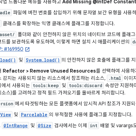
 작업 드롭다운 메뉴를 사용하고
Add Missing @IntDef Constan
adle
파일에 버전 번호를 삽입하기 위해 문자열 보간 유형을 사용
클래스를 확장하는 익명 클래스에 플래그를 지정합니다.
asset/
폴더와 같이 안전하지 않은 위치의 네이티브 코드에 플래그
코드를 보관하도록 유도하며, 이렇게 하면 설치 시 애플리케이션의
d
: #169950
.load()
및
System.load()
의 안전하지 않은 호출에 플래그를 
서
Refactor > Remove Unused Resources
를 선택하여 사용하
스 감지는 사용되지 않는 리소스에서 참조하는 리소스,
.html
이미지 
기에서 사용되는
tools:keep
및
tools:discard
속성만 지원하며
리소스)를 고려하고 정적 필드 가져오기를 올바르게 처리합니다.
ersion
에서 타겟팅하는 모든 플랫폼에서 암시적 API 참조가 지원
rView
및
Parcelable
의 부적절한 사용에 플래그를 지정합니다.
,
@IntRange
및
@Size
검사에서는 이제
int
배열 및 vararg