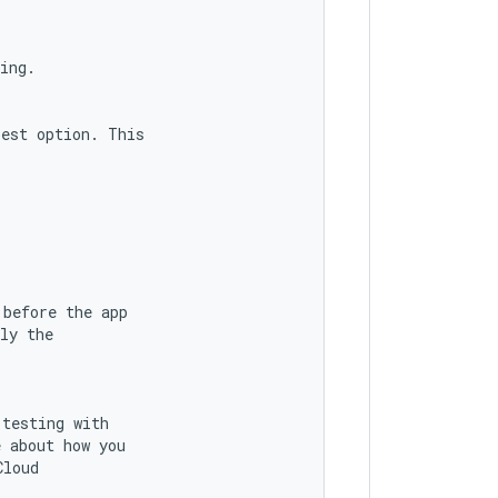
ing
.
best
option
.
This
before
the
app
ly
the
testing
with
e
about
how
you
Cloud