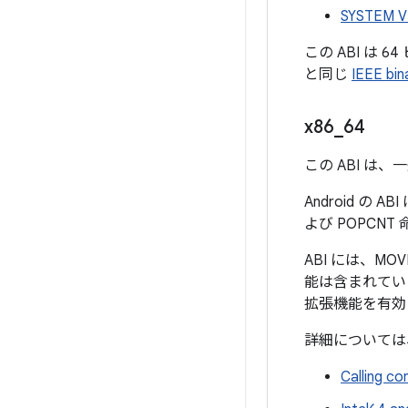
SYSTEM V 
この ABI は 6
と同じ
IEEE bin
x86
_
64
この ABI は
Android の
よび POPCN
ABI には、M
能は含まれてい
拡張機能を有効
詳細については
Calling co