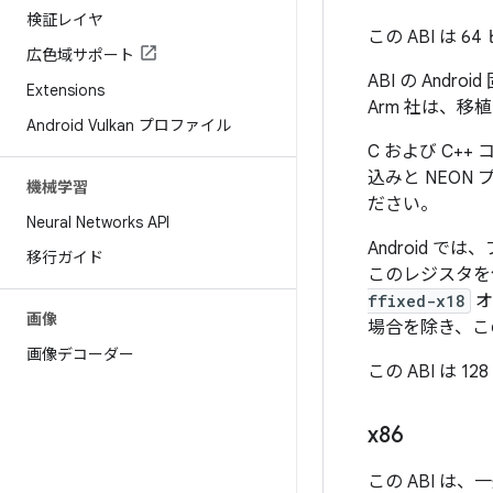
検証レイヤ
この ABI は 6
広色域サポート
ABI の And
Extensions
Arm 社は、
Android Vulkan プロファイル
C および C++
込みと NEO
機械学習
ださい。
Neural Networks API
Android で
移行ガイド
このレジスタを使
ffixed-x18
オ
画像
場合を除き、こ
画像デコーダー
この ABI は 1
x86
この ABI は