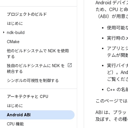
Android 
ため、CPU 
プロジェクトのビルド
（ABI）が用意
はじめに
使用可能な
ndk-build
実行時のメ
CMake
アプリと
他のビルドシステムで NDK を使用
テムが関
する
実行バイ
独自のビルドシステムに NDK を
統合する
ど）。An
ご覧くだ
シンボルの可視性を制御する
C++ の
アーキテクチャと CPU
このページでは、
はじめに
ABI は、プラ
Android ABI
及ぼす、その種の
CPU 機能