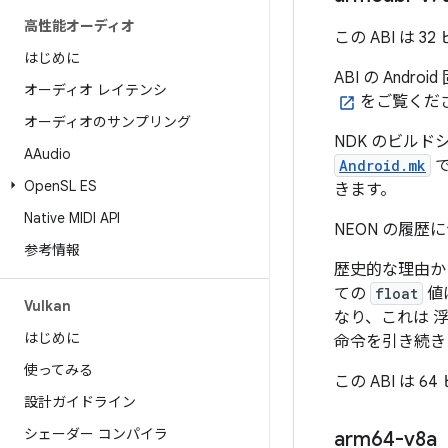
高性能オーディオ
この ABI は 3
はじめに
ABI の And
オーディオ レイテンシ
をご覧くだ
オーディオのサンプリング
NDK のビルド
AAudio
Android.mk
で
Open
SL ES
きます。
Native MIDI API
NEON の履歴
参考情報
歴史的な理由から
ての
float
値
Vulkan
なり、これは 
はじめに
命令を引き続き
使ってみる
この ABI は 6
設計ガイドライン
シェーダー コンパイラ
arm64-v8a