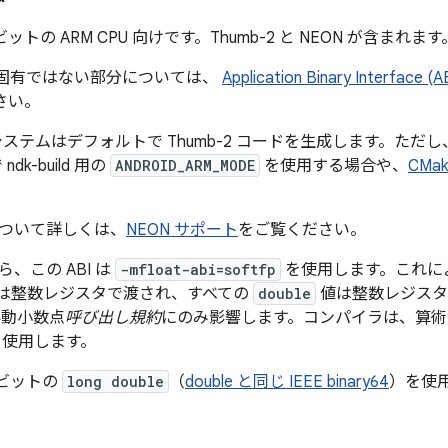
2 ビットの ARM CPU 向けです。Thumb-2 と NEON が含まれます
roid 固有ではない部分については、
Application Binary Interface (A
さい。
システムはデフォルトで Thumb-2 コードを生成します。ただ
 ndk-build 用の
ANDROID_ARM_MODE
を使用する場合や、
CMak
について詳しくは、
NEON サポート
をご覧ください。
、この ABI は
-mfloat-abi=softfp
を使用します。これに
は整数レジスタで渡され、すべての
double
値は整数レジスタ
浮動小数点
呼び出し規約
にのみ影響します。コンパイラは、算術
 使用します。
4 ビットの
long double
（
double と同じ IEEE binary64
）を使