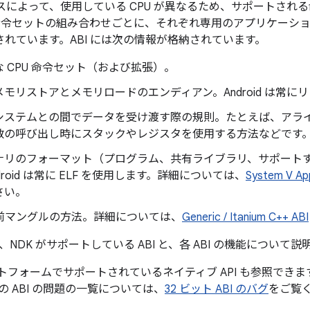
デバイスによって、使用している CPU が異なるため、サポートさ
と命令セットの組み合わせごとに、それぞれ専用のアプリケーショ
されています。ABI には次の情報が格納されています。
 CPU 命令セット（および拡張）。
モリストアとメモリロードのエンディアン。Android は常に
システムとの間でデータを受け渡す際の規則。たとえば、アラ
数の呼び出し時にスタックやレジスタを使用する方法などです
ナリのフォーマット（プログラム、共有ライブラリ、サポート
droid は常に ELF を使用します。詳細については、
System V App
さい。
名前マングルの方法。詳細については、
Generic / Itanium C++ ABI
NDK がサポートしている ABI と、各 ABI の機能について説
ットフォームでサポートされているネイティブ API も参照できま
 ABI の問題の一覧については、
32 ビット ABI のバグ
をご覧