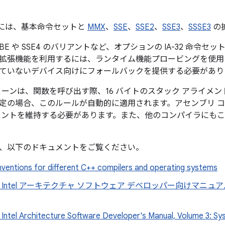
 ABI には、基本命令セットと
MMX
、
SSE
、
SSE2
、
SSE3
、
SSSE3
の
OVBE や SSE4 のバリアントなど、オプションの IA-32 命
拡張機能を利用するには、ランタイム機能プロービングを使用
ていないデバイス向けにフォールバックを提供する必要があり
チェーンは、関数を呼び出す際、16 バイトのスタック アライメ
定の場合、このルールが自動的に適用されます。アセンブリ 
メントを維持する必要があります。また、他のコンパイラにも
、以下のドキュメントをご覧ください。
nventions for different C++ compilers and operating systems
IA-32 Intel アーキテクチャ ソフトウェア デベロッパー向けマニュア
32 Intel Architecture Software Developer's Manual, Volume 3: 