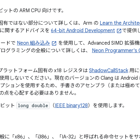
4 ビットの ARM CPU 向けです。
roid 固有ではない部分について詳しくは、Arm の
Learn the Archite
移植に関するアドバイスを
64-bit Android Development
で提供
 コードで
Neon 組み込み
を使用して、Advanced SIMD 拡
N プログラミングの全般について詳しくは、
Neon Programmer's 
は、プラットフォーム固有の x18 レジスタは
ShadowCallStack
用に
用しないでください。現在のバージョンの Clang は Andro
プションを使用するため、手書きのアセンブラ（または極めて
の点を心配する必要はありません。
28 ビット
long double
（
IEEE binary128
）を使用します。
、一般に「x86」、「i386」、「IA-32」と呼ばれる命令セットを