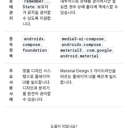
remember
.
.
.
상
내부적으로 상태를 관리하지만 필
State
태
보유자
요한 경우 상태 홀더에 액세스할 수
관
가 로직을 관리할
있습니다.
리
수 있도록 지원합
니다.
androidx
.
media3-ui-compose
종
,
compose
.
androidx
.
compose
.
속
foundation
material3
com
.
google
.
항
,
android
.
material
목
주
맞춤 디자인 시스
Material Design 3 가이드라인을
요
템으로 플레이어
따르는 플레이어 UI를 빠르게 빌드
사
UI를 빌드합니다.
합니다.
용
디자인과 분위기
사
를 완전히 관리할
례
수 있습니다.
도움이 되었나요?