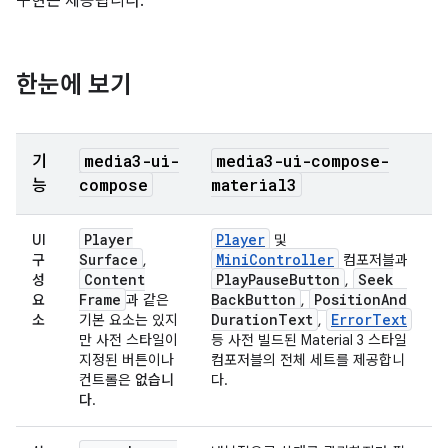
구현은 제공됩니다.
한눈에 보기
media3-ui-
media3-ui-compose-
기
compose
material3
능
Player
Player
UI
및
Surface
MiniController
구
,
컴포저블과
Content
Play
Pause
Button
Seek
성
,
Frame
Back
Button
Position
And
요
과 같은
,
Duration
Text
ErrorText
소
기본 요소는 있지
,
만 사전 스타일이
등 사전 빌드된 Material 3 스타일
지정된 버튼이나
컴포저블의 전체 세트를 제공합니
컨트롤은
없습니
다.
다
.