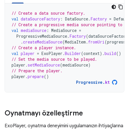
// Create a data source factory.
val
dataSourceFactory
:
DataSource
.
Factory
=
Defaul
// Create a progressive media source pointing to a
val
mediaSource
:
MediaSource
=
ProgressiveMediaSource
.
Factory
(
dataSourceFactory
.
createMediaSource
(
MediaItem
.
fromUri
(
progressi
// Create a player instance.
val
player
=
ExoPlayer
.
Builder
(
context
).
build
()
// Set the media source to be played.
player
.
setMediaSource
(
mediaSource
)
// Prepare the player.
player
.
prepare
()
Progressive
.
kt
Oynatmayı özelleştirme
ExoPlayer, oynatma deneyimini uygulamanızın ihtiyaçlarına