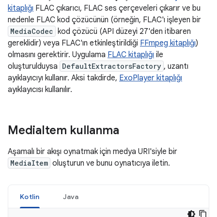
kitaplığı
FLAC çıkarıcı, FLAC ses çerçeveleri çıkarır ve bu
nedenle FLAC kod çözücünün (örneğin, FLAC'ı işleyen bir
MediaCodec
kod çözücü (API düzeyi 27'den itibaren
gereklidir) veya FLAC'ın etkinleştirildiği
FFmpeg kitaplığı
)
olmasını gerektirir. Uygulama
FLAC kitaplığı
ile
oluşturulduysa
DefaultExtractorsFactory
, uzantı
ayıklayıcıyı kullanır. Aksi takdirde,
ExoPlayer kitaplığı
ayıklayıcısı kullanılır.
Media
Item kullanma
Aşamalı bir akışı oynatmak için medya URI'siyle bir
MediaItem
oluşturun ve bunu oynatıcıya iletin.
Kotlin
Java