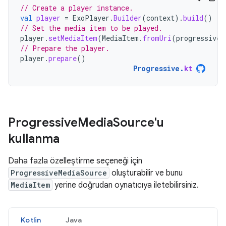
// Create a player instance.
val
player
=
ExoPlayer
.
Builder
(
context
).
build
()
// Set the media item to be played.
player
.
setMediaItem
(
MediaItem
.
fromUri
(
progressiveU
// Prepare the player.
player
.
prepare
()
Progressive
.
kt
Progressive
Media
Source'u
kullanma
Daha fazla özelleştirme seçeneği için
ProgressiveMediaSource
oluşturabilir ve bunu
MediaItem
yerine doğrudan oynatıcıya iletebilirsiniz.
Kotlin
Java