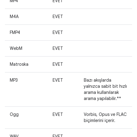
MP4
EVET
M4A
EVET
FMP4
EVET
WebM
EVET
Matroska
EVET
MP3
EVET
Bazı akışlarda
yalnızca sabit bit hızlı
arama kullanılarak
arama yapılabilir.**
Ogg
EVET
Vorbis, Opus ve FLAC
biçimlerini içerir.
WAV
EVET