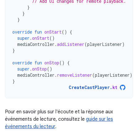
// Add UI changes for remote playback.
}
}
}
override
fun
onStart
()
{
super
.
onStart
()
mediaController
.
addListener
(
playerListener
)
}
override
fun
onStop
()
{
super
.
onStop
()
mediaController
.
removeListener
(
playerListener
)
}
CreateCastPlayer
.
kt
Pour en savoir plus sur l'écoute et la réponse aux
événements de lecture, consultez le
guide sur les
événements du lecteur
.