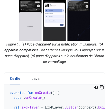
Figure 1 : (a) Puce d'appareil sur la notification multimédia, (b)
appareils compatibles Cast affichés lorsque vous appuyez sur la
puce d'appareil, (c) puce d'appareil sur la notification de l'écran
de verrouillage
Kotlin
Java
override
fun
onCreate
()
{
super
.
onCreate
()
val
exoPlayer
=
ExoPlayer
.
Builder
(
context
).
build