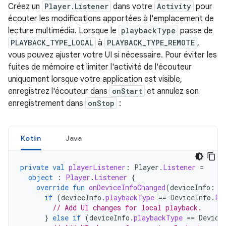
Créez un
Player.Listener
dans votre
Activity
pour
écouter les modifications apportées à l'emplacement de
lecture multimédia. Lorsque le
playbackType
passe de
PLAYBACK_TYPE_LOCAL
à
PLAYBACK_TYPE_REMOTE
,
vous pouvez ajuster votre UI si nécessaire. Pour éviter les
fuites de mémoire et limiter l'activité de l'écouteur
uniquement lorsque votre application est visible,
enregistrez l'écouteur dans
onStart
et annulez son
enregistrement dans
onStop
:
Kotlin
Java
private
val
playerListener
:
Player
.
Listener
=
object
:
Player
.
Listener
{
override
fun
onDeviceInfoChanged
(
deviceInfo
:
D
if
(
deviceInfo
.
playbackType
==
DeviceInfo
.
PL
// Add UI changes for local playback.
}
else
if
(
deviceInfo
.
playbackType
==
Device