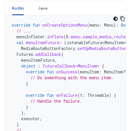
Kotlin
Java
override
fun
onCreateOptionsMenu
(
menu
:
Menu
):
Bool
// ...
menuInflater
.
inflate
(
R
.
menu
.
sample_media_route_b
val
menuItemFuture
:
ListenableFuture<MenuItem>
=
MediaRouteButtonFactory
.
setUpMediaRouteButton
(
Futures
.
addCallback
(
menuItemFuture
,
object
:
FutureCallback<MenuItem>
{
override
fun
onSuccess
(
menuItem
:
MenuItem?)
// Do something with the menu item.
}
override
fun
onFailure
(
t
:
Throwable
)
{
// Handle the failure.
}
},
executor
,
)
// ...