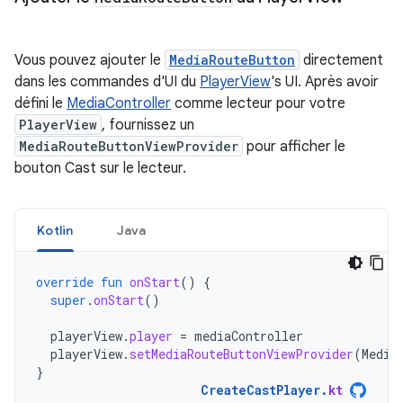
Vous pouvez ajouter le
MediaRouteButton
directement
dans les commandes d'UI du
PlayerView
's UI. Après avoir
défini le
MediaController
comme lecteur pour votre
PlayerView
, fournissez un
MediaRouteButtonViewProvider
pour afficher le
bouton Cast sur le lecteur.
Kotlin
Java
override
fun
onStart
()
{
super
.
onStart
()
playerView
.
player
=
mediaController
playerView
.
setMediaRouteButtonViewProvider
(
Media
}
CreateCastPlayer
.
kt