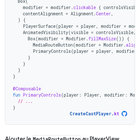
Box
(
modifier
=
modifier
.
clickable
{
controlsVisibl
contentAlignment
=
Alignment
.
Center
,
)
{
PlayerSurface
(
player
=
player
,
modifier
=
modi
AnimatedVisibility
(
visible
=
controlsVisible
,
Box
(
modifier
=
Modifier
.
fillMaxSize
())
{
MediaRouteButton
(
modifier
=
Modifier
.
align
PrimaryControls
(
player
=
player
,
modifier
}
}
}
}
@Composable
fun
PrimaryControls
(
player
:
Player
,
modifier
:
Modi
// ...
}
CreateCastPlayer
.
kt
Ajouter le
Media
Route
Button
au Player
View