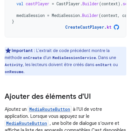
val
castPlayer
=
CastPlayer
.
Builder
(
context
).
set
mediaSession
=
MediaSession
.
Builder
(
context
,
cas
}
CreateCastPlayer
.
kt
Important
:
L'extrait de code précédent montre la
méthode
d'un
. Dans une
onCreate
MediaSessionService
, les lecteurs doivent être créés dans
ou
Activity
onStart
.
onResume
Ajouter des éléments d'UI
Ajoutez un
MediaRouteButton
à l'UI de votre
application. Lorsque vous appuyez sur le
MediaRouteButton
, une boîte de dialogue s'ouvre et
affiche la liste des appareils compatibles Cast disponibles