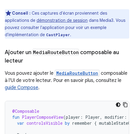
Conseil :
Ces captures d'écran proviennent des
applications de
démonstration de session
dans Media3. Vous
pouvez consulter l'application pour voir un exemple
d'implémentation de
.
CastPlayer
Ajouter un
Media
Route
Button
composable au
lecteur
Vous pouvez ajouter le
MediaRouteButton
composable
à l'UI de votre lecteur. Pour en savoir plus, consultez le
guide Compose
.
@Composable
fun
PlayerComposeView
(
player
:
Player
,
modifier
:
Mo
var
controlsVisible
by
remember
{
mutableStateOf