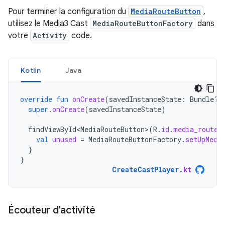
Pour terminer la configuration du
MediaRouteButton
,
utilisez le Media3 Cast
MediaRouteButtonFactory
dans
votre
Activity
code.
Kotlin
Java
override
fun
onCreate
(
savedInstanceState
:
Bundle?)
super
.
onCreate
(
savedInstanceState
)
findViewById<MediaRouteButton>
(
R
.
id
.
media_route_
val
unused
=
MediaRouteButtonFactory
.
setUpMedi
}
}
CreateCastPlayer
.
kt
Écouteur d'activité