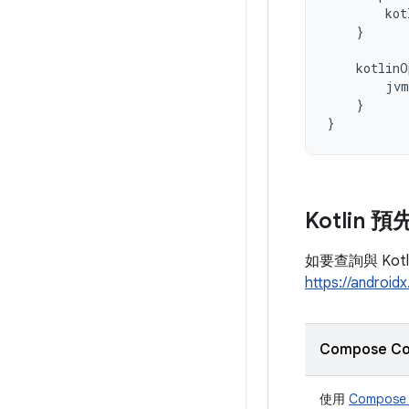
kot
}
kotlinO
jvm
}
}
Kotlin
如要查詢與 Kotl
https://android
Compose Co
使用
Compose