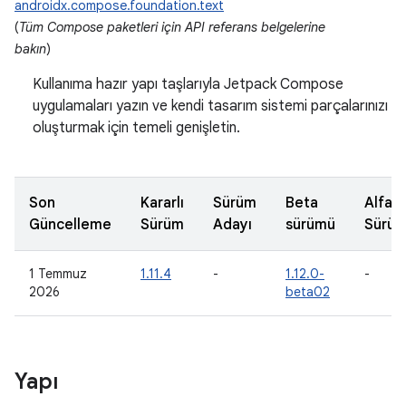
androidx.compose.foundation.text
(
Tüm Compose paketleri için API referans belgelerine
bakın
)
Kullanıma hazır yapı taşlarıyla Jetpack Compose
uygulamaları yazın ve kendi tasarım sistemi parçalarınızı
oluşturmak için temeli genişletin.
Son
Kararlı
Sürüm
Beta
Alfa
Güncelleme
Sürüm
Adayı
sürümü
Sürü
1 Temmuz
1.11.4
-
1.12.0-
-
2026
beta02
Yapı