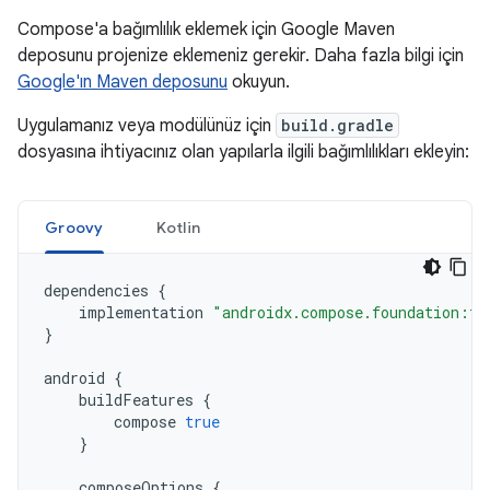
Compose'a bağımlılık eklemek için Google Maven
deposunu projenize eklemeniz gerekir. Daha fazla bilgi için
Google'ın Maven deposunu
okuyun.
Uygulamanız veya modülünüz için
build.gradle
dosyasına ihtiyacınız olan yapılarla ilgili bağımlılıkları ekleyin:
Groovy
Kotlin
dependencies
{
implementation
"androidx.compose.foundation:fo
}
android
{
buildFeatures
{
compose
true
}
composeOptions
{