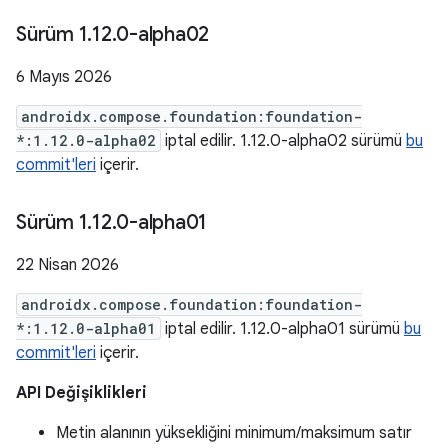
Sürüm 1
.
12
.
0-alpha02
6 Mayıs 2026
androidx.compose.foundation:foundation-
*:1.12.0-alpha02
iptal edilir. 1.12.0-alpha02 sürümü
bu
commit'leri
içerir.
Sürüm 1
.
12
.
0-alpha01
22 Nisan 2026
androidx.compose.foundation:foundation-
*:1.12.0-alpha01
iptal edilir. 1.12.0-alpha01 sürümü
bu
commit'leri
içerir.
API Değişiklikleri
Metin alanının yüksekliğini minimum/maksimum satır