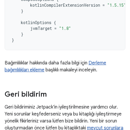
kotlinCompilerExtensionVersion
=
"1.5.15"
}
kotlinOptions
{
jvmTarget
=
"1.8"
}
}
Bağımlılıklar hakkında daha fazla bilgi için
Derleme
bağımlılıkları ekleme
başlıklı makaleyi inceleyin.
Geri bildirim
Geri bildiriminiz Jetpack'in iyileştirilmesine yardımcı olur.
Yeni sorunlar keşfederseniz veya bu kitaplığı iyileştirmeye
yönelik fikirleriniz varsa lütfen bize bildirin. Yeni bir sorun
oluşturmadan önce lütfen bu kitaplıktaki
mevcut sorunlara