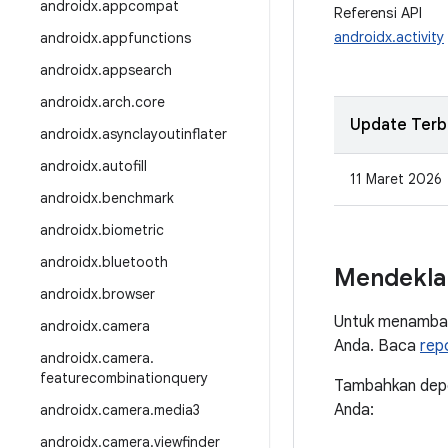
androidx
.
appcompat
Referensi API
androidx.activity
androidx
.
appfunctions
androidx
.
appsearch
androidx
.
arch
.
core
Update Terb
androidx
.
asynclayoutinflater
androidx
.
autofill
11 Maret 2026
androidx
.
benchmark
androidx
.
biometric
androidx
.
bluetooth
Mendekla
androidx
.
browser
Untuk menambah
androidx
.
camera
Anda. Baca
rep
androidx
.
camera
.
featurecombinationquery
Tambahkan depen
Anda:
androidx
.
camera
.
media3
androidx
.
camera
.
viewfinder