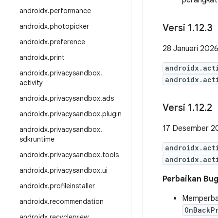
perangkat
androidx
.
performance
androidx
.
photopicker
Versi 1
.
12
.
3
androidx
.
preference
28 Januari 202
androidx
.
print
androidx.act
androidx
.
privacysandbox
.
androidx.act
activity
androidx
.
privacysandbox
.
ads
Versi 1
.
12
.
2
androidx
.
privacysandbox
.
plugin
17 Desember 2
androidx
.
privacysandbox
.
sdkruntime
androidx.act
androidx
.
privacysandbox
.
tools
androidx.act
androidx
.
privacysandbox
.
ui
Perbaikan Bu
androidx
.
profileinstaller
Memperbai
androidx
.
recommendation
OnBackP
androidx
.
recyclerview