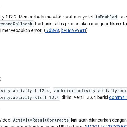
g
ity 1.12.2: Memperbaiki masalah saat menyetel
isEnabled
sec
ressedCallback
berbasis siklus proses akan menggantikan st
i menyebabkan error. (
I7d898
,
b/461999811
)
6
ivity:activity:1.12.4
,
androidx.activity:activity-co
ivity:activity-ktx:1.12.4
dirilis. Versi 1.12.4 berisi
commit i
g
Video
ActivityResultContracts
kini akan diluncurkan dengan