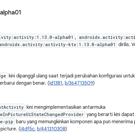
alpha01
ivity:activity:1.13.0-alpha01
,
androidx.activity:act
androidx.activity:activity-ktx:1.13.0-alpha01
dirilis. 
dge
kini dipanggil ulang saat terjadi perubahan konfigurasi un
erbarui dengan benar. (
Id1381
,
b/364713509
)
I
ntActivity
kini mengimplementasikan antarmuka
reInPictureUiStateChangedProvider
yang berarti kini dapat
re-pip
baru yang memungkinkan komponen apa pun menerima p
picture. (
I4df5c
,
b/441310308
)