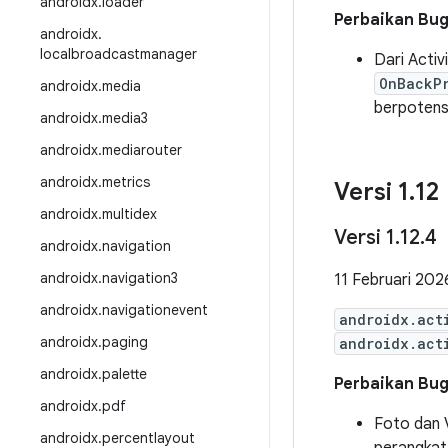
androidx
.
loader
Perbaikan Bu
androidx
.
localbroadcastmanager
Dari Activ
OnBackP
androidx
.
media
berpotens
androidx
.
media3
androidx
.
mediarouter
androidx
.
metrics
Versi 1
.
12
androidx
.
multidex
Versi 1
.
12
.
4
androidx
.
navigation
androidx
.
navigation3
11 Februari 202
androidx
.
navigationevent
androidx.act
androidx
.
paging
androidx.act
androidx
.
palette
Perbaikan Bu
androidx
.
pdf
Foto dan 
androidx
.
percentlayout