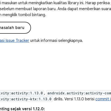
masukan untuk meningkatkan kualitas library ini. Harap periksa
ni sebelum membuat laporan baru. Anda dapat memberikan suar
n mengklik tombol bintang.
masalah baru
si Issue Tracker
untuk informasi selengkapnya.
ivity:activity:1.13.0
,
androidx.activity:activity-co
ivity:activity-ktx:1.13.0
dirilis. Versi 1.13.0 berisi
commit i
ing sejak versi 1.12.0: