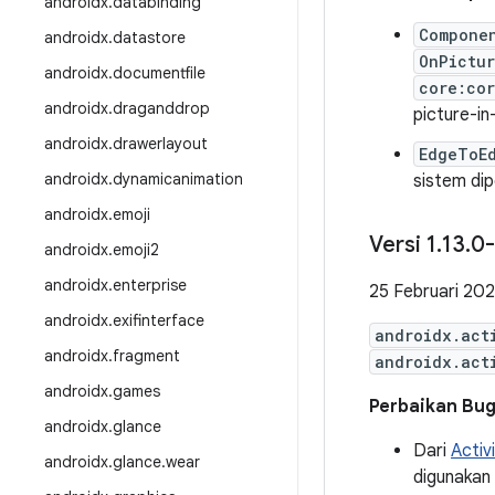
androidx
.
databinding
Compone
androidx
.
datastore
OnPictu
androidx
.
documentfile
core:co
androidx
.
draganddrop
picture-in
androidx
.
drawerlayout
EdgeToE
androidx
.
dynamicanimation
sistem dip
androidx
.
emoji
Versi 1
.
13
.
0-
androidx
.
emoji2
androidx
.
enterprise
25 Februari 20
androidx
.
exifinterface
androidx.act
androidx
.
fragment
androidx.act
androidx
.
games
Perbaikan Bu
androidx
.
glance
Dari
Activi
androidx
.
glance
.
wear
digunakan