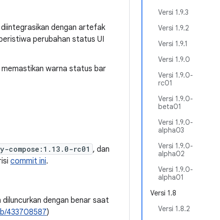
Versi 1.9.3
 diintegrasikan dengan artefak
Versi 1.9.2
eristiwa perubahan status UI
Versi 1.9.1
Versi 1.9.0
tuk memastikan warna status bar
Versi 1.9.0-
rc01
Versi 1.9.0-
beta01
Versi 1.9.0-
alpha03
Versi 1.9.0-
ty-compose:1.13.0-rc01
, dan
alpha02
risi
commit ini
.
Versi 1.9.0-
alpha01
Versi 1.8
n diluncurkan dengan benar saat
Versi 1.8.2
b/433708587
)