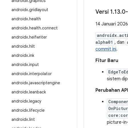
androidx
.
graphics
androidx
.
gridlayout
Versi 1
.
13
.
0-
androidx
.
health
14 Januari 2026
androidx
.
health
.
connect
androidx.act
androidx
.
heifwriter
alpha01
, dan
androidx
.
hilt
commit ini
.
androidx
.
ink
Fitur Baru
androidx
.
input
EdgeToE
androidx
.
interpolator
sistem dip
androidx
.
javascriptengine
Perubahan AP
androidx
.
leanback
androidx
.
legacy
Compone
OnPictu
androidx
.
lifecycle
core:co
androidx
.
lint
picture-in-