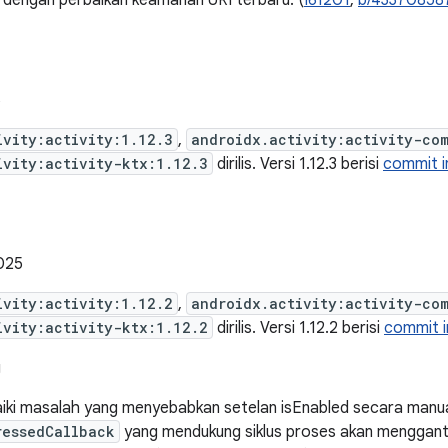
 dengan perbaikan keamanan URI terbaru. (
I61201
,
b/43370858
6
ivity:activity:1.12.3
,
androidx.activity:activity-co
ivity:activity-ktx:1.12.3
dirilis. Versi 1.12.3 berisi
commit i
025
ivity:activity:1.12.2
,
androidx.activity:activity-co
ivity:activity-ktx:1.12.2
dirilis. Versi 1.12.2 berisi
commit i
g
ki masalah yang menyebabkan setelan isEnabled secara manu
ressedCallback
yang mendukung siklus proses akan mengganti