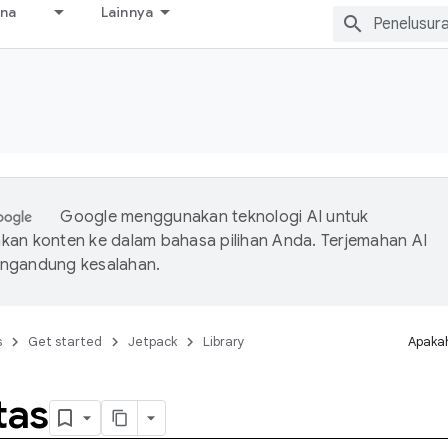
ana
Lainnya
Google menggunakan teknologi AI untuk
an konten ke dalam bahasa pilihan Anda. Terjemahan AI
ngandung kesalahan.
s
Get started
Jetpack
Library
Apakah
tas