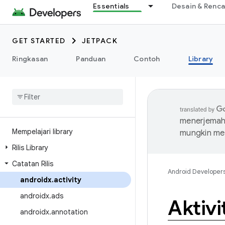
Essentials
Desain & Renc
GET STARTED
JETPACK
Ringkasan
Panduan
Contoh
Library
menerjemahk
Mempelajari library
mungkin me
Rilis Library
Catatan Rilis
Android Developer
androidx
.
activity
androidx
.
ads
Aktivi
androidx
.
annotation