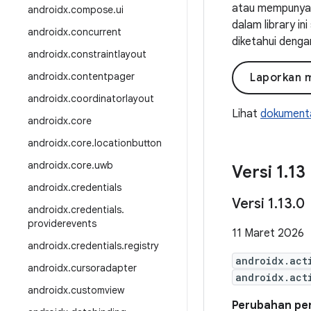
atau mempunyai 
androidx
.
compose
.
ui
dalam library i
androidx
.
concurrent
diketahui denga
androidx
.
constraintlayout
androidx
.
contentpager
Laporkan 
androidx
.
coordinatorlayout
Lihat
dokumenta
androidx
.
core
androidx
.
core
.
locationbutton
androidx
.
core
.
uwb
Versi 1
.
13
androidx
.
credentials
Versi 1
.
13
.
0
androidx
.
credentials
.
providerevents
11 Maret 2026
androidx
.
credentials
.
registry
androidx.act
androidx
.
cursoradapter
androidx.act
androidx
.
customview
Perubahan pent