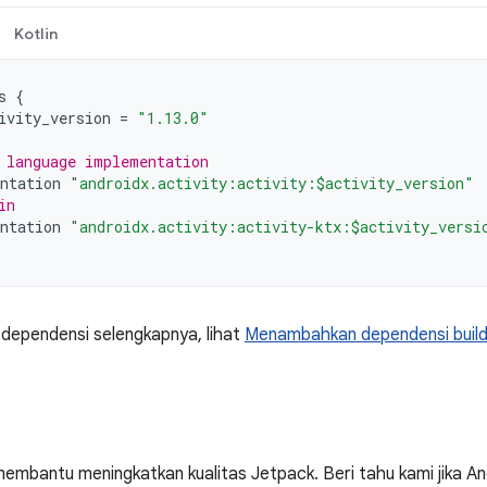
Kotlin
s
{
ivity_version
=
"1.13.0"
 language implementation
ntation
"androidx.activity:activity:$activity_version"
in
ntation
"androidx.activity:activity-ktx:$activity_versi
 dependensi selengkapnya, lihat
Menambahkan dependensi buil
embantu meningkatkan kualitas Jetpack. Beri tahu kami jika 