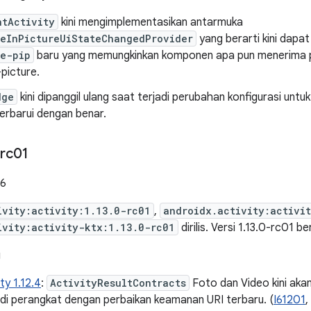
ntActivity
kini mengimplementasikan antarmuka
reInPictureUiStateChangedProvider
yang berarti kini dapat
re-pip
baru yang memungkinkan komponen apa pun menerima p
-picture.
dge
kini dipanggil ulang saat terjadi perubahan konfigurasi un
erbarui dengan benar.
rc01
26
ivity:activity:1.13.0-rc01
,
androidx.activity:activi
ivity:activity-ktx:1.13.0-rc01
dirilis. Versi 1.13.0-rc01 be
g
ty 1.12.4
:
ActivityResultContracts
Foto dan Video kini aka
 di perangkat dengan perbaikan keamanan URI terbaru. (
I61201
,