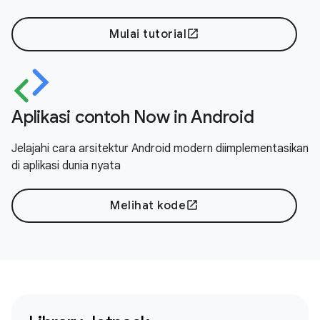
Mulai tutorial
open_in_new
Aplikasi contoh Now in Android
Jelajahi cara arsitektur Android modern diimplementasikan
di aplikasi dunia nyata
Melihat kode
open_in_new