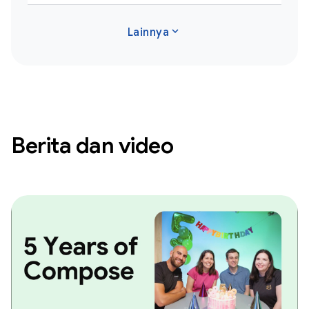
expand_more
Lainnya
Berita dan video