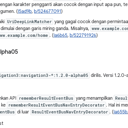
ngan karakter pengganti akan cocok dengan input apa pun, teta
rgumen. (
I5ad9b
,
b/524677091
)
iki
UriDeepLinkMatcher
yang gagal cocok dengan permintaan j
 dimulai dengan garis miring ganda. Misalnya,
www.example.co
www.example.com/home
. (
Ia6b65
,
b/522791926
)
lpha05
igation3:navigation3-*:1.2.0-alpha05
dirilis. Versi 1.2.0
kan API
rememberResultEventBus
yang menampilkan
Resul
n ke
rememberResultEventBusNavEntryDecorator
. Hal ini 
entBus
di luar
ResultEventBusNavEntryDecorator
. (
Ia655b
st