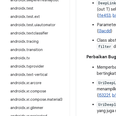
androidx
.
swiperefreshlayout
DeepLin
androidx
.
test
(out T) se
(
I1e453
,
b
androidx
.
test
.
ext
Parameter
androidx
.
test
.
uiautomator
(
I3acdd
)
androidx
.
textclassifier
Class abs
androidx
.
tracing
filter
d
androidx
.
transition
Perbaikan Bu
androidx
.
tv
androidx
.
tvprovider
Memperbai
bertingkat 
androidx
.
text-vertical
UriDeep
androidx
.
xr
.
arcore
menampil
androidx
.
xr
.
compose
(
I5322f
,
b
androidx
.
xr
.
compose
.
material3
UriDeep
androidx
.
xr
.
glimmer
yang juga 