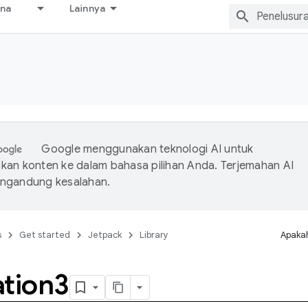
ana
Lainnya
Google menggunakan teknologi AI untuk
an konten ke dalam bahasa pilihan Anda. Terjemahan AI
ngandung kesalahan.
s
Get started
Jetpack
Library
Apakah
ation3