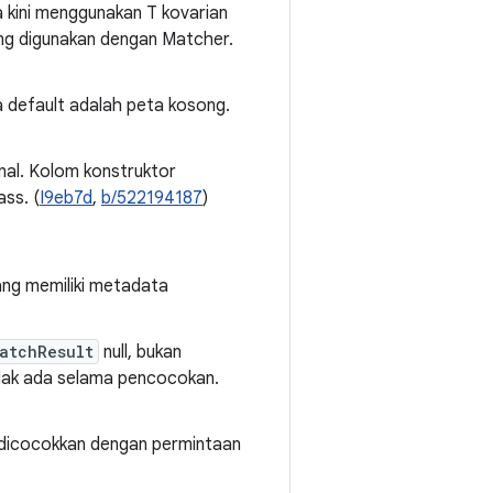
a kini menggunakan T kovarian
yang digunakan dengan Matcher.
a default adalah peta kosong.
nal. Kolom konstruktor
ss. (
I9eb7d
,
b/522194187
)
ang memiliki metadata
atchResult
null, bukan
dak ada selama pencocokan.
 dicocokkan dengan permintaan