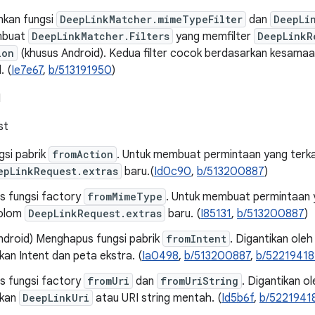
kan fungsi
DeepLinkMatcher.mimeTypeFilter
dan
DeepLi
mbuat
DeepLinkMatcher.Filters
yang memfilter
DeepLinkR
ion
(khusus Android). Kedua filter cocok berdasarkan kesamaan
. (
Ie7e67
,
b/513191950
)
I
st
gsi pabrik
fromAction
. Untuk membuat permintaan yang terka
epLinkRequest.extras
baru.(
Id0c90
,
b/513200887
)
 fungsi factory
fromMimeType
. Untuk membuat permintaan 
kolom
DeepLinkRequest.extras
baru. (
I85131
,
b/513200887
)
ndroid) Menghapus fungsi pabrik
fromIntent
. Digantikan ole
an Intent dan peta ekstra. (
Ia0498
,
b/513200887
,
b/52219418
 fungsi factory
fromUri
dan
fromUriString
. Digantikan o
kan
DeepLinkUri
atau URI string mentah. (
Id5b6f
,
b/5221941