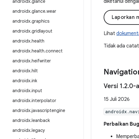
diketahui denga
androidx
.
glance
androidx
.
glance
.
wear
Laporkan 
androidx
.
graphics
androidx
.
gridlayout
Lihat
dokumenta
androidx
.
health
Tidak ada catatan
androidx
.
health
.
connect
androidx
.
heifwriter
Navigatio
androidx
.
hilt
androidx
.
ink
Versi 1
.
2
.
0-a
androidx
.
input
15 Juli 2026
androidx
.
interpolator
androidx
.
javascriptengine
androidx.nav
androidx
.
leanback
Perbaikan Bu
androidx
.
legacy
Memperbai