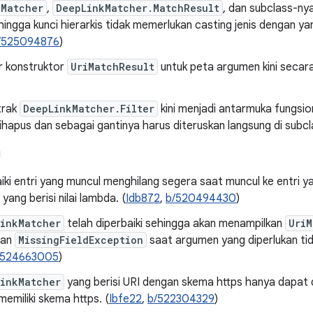
kMatcher
,
DeepLinkMatcher.MatchResult
, dan subclass-ny
hingga kunci hierarkis tidak memerlukan casting jenis dengan 
/525094876
)
 konstruktor
UriMatchResult
untuk peta argumen kini secar
trak
DeepLinkMatcher.Filter
kini menjadi antarmuka fungsio
ihapus dan sebagai gantinya harus diteruskan langsung di subcla
g
ki entri yang muncul menghilang segera saat muncul ke entri y
yang berisi nilai lambda. (
Idb872
,
b/520494430
)
LinkMatcher
telah diperbaiki sehingga akan menampilkan
UriM
kan
MissingFieldException
saat argumen yang diperlukan ti
/524663005
)
linkMatcher
yang berisi URI dengan skema https hanya dapat
memiliki skema https. (
Ibfe22
,
b/522304329
)