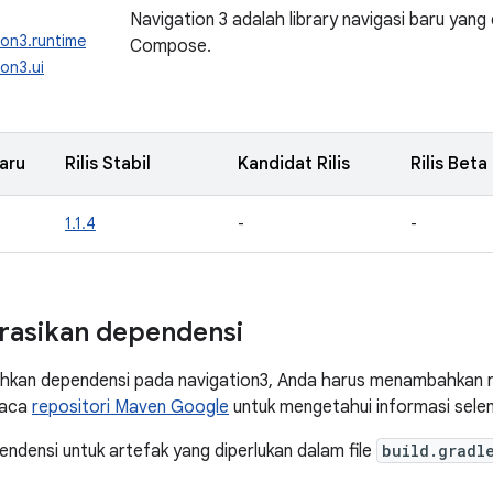
Navigation 3 adalah library navigasi baru yang
ion3.runtime
Compose.
on3.ui
aru
Rilis Stabil
Kandidat Rilis
Rilis Beta
1.1.4
-
-
rasikan dependensi
kan dependensi pada navigation3, Anda harus menambahkan r
Baca
repositori Maven Google
untuk mengetahui informasi sele
densi untuk artefak yang diperlukan dalam file
build.gradl