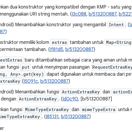
an dua konstruktor yang kompatibel dengan KMP - satu yang
 menggunakan URI string mentah. (
I3c088
,
b/513200887
,
b/522
ndroid) Menambahkan konstruktor yang mengambil
Intent
. (
I
187
)
struktor memiliki kolom
extras
tambahan untuk
Map<String
 permintaan tambahan. (
If81d5
,
b/513200887
)
estExtras
baru ditambahkan sebagai cara yang aman untuk 
an fungsi
put
untuk menyimpan pasangan
RequestExtrasKe
ing, Any>.get(key)
dapat digunakan untuk membaca dari pe
xtrasKey
(
I5091c
,
b/513200887
)
ndroid) Menambahkan fungsi
ActionExtrasKey
dan
actionE
 dengan
ActionExtrasKey
. (
Id0c90
, [b/513200887]
kan fungsi
MimeTypeExtrasKey
dan
mimeTypeExtra
untuk 
imeTypeExtrasKey
. (
I85131
,
b/513200887
)
er