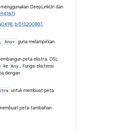
 menggunakan DeepLinkUri dan
194187
)
a0498
,
b/513200887
,
, Any>
guna melampirkan
membangun peta ekstra. DSL
y
ke
Any
. Fungsi ekstensi
ta dengan
xtra
untuk membuat peta
membuat peta tambahan