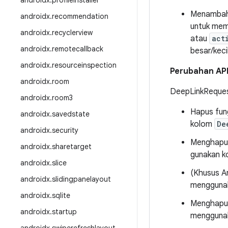
androidx
.
profileinstaller
Menambah
androidx
.
recommendation
untuk me
androidx
.
recyclerview
atau
act
androidx
.
remotecallback
besar/kecil
androidx
.
resourceinspection
Perubahan AP
androidx
.
room
DeepLinkReque
androidx
.
room3
Hapus fun
androidx
.
savedstate
kolom
De
androidx
.
security
Menghapus
androidx
.
sharetarget
gunakan 
androidx
.
slice
(Khusus A
androidx
.
slidingpanelayout
menggunak
androidx
.
sqlite
Menghapus
androidx
.
startup
mengguna