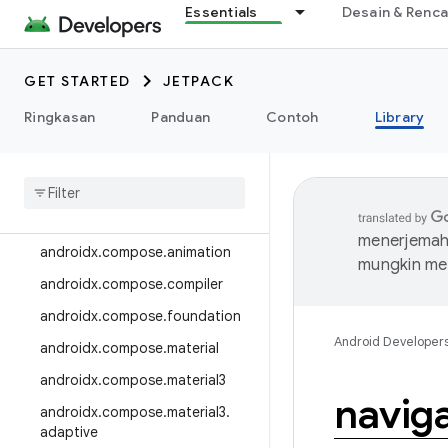
Essentials
Desain & Renc
androidx.camera.media3
androidx.camera.viewfinder
GET STARTED
JETPACK
androidx.car
Ringkasan
Panduan
Contoh
Library
androidx.car.app
androidx
.
cardview
androidx
.
collection
androidx
.
compose
menerjemahk
androidx
.
compose
.
animation
mungkin me
androidx
.
compose
.
compiler
androidx
.
compose
.
foundation
Android Developer
androidx
.
compose
.
material
androidx
.
compose
.
material3
navig
androidx
.
compose
.
material3
.
adaptive