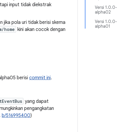
pi input tidak diekstrak
Versi 1.0.0-
alpha02
Versi 1.0.0-
ika pola uri tidak berisi skema
alpha01
m/home
kini akan cocok dengan
-alpha05 berisi
commit ini
.
tEventBus
yang dapat
memungkinkan pengangkatan
,
b/516995400
)