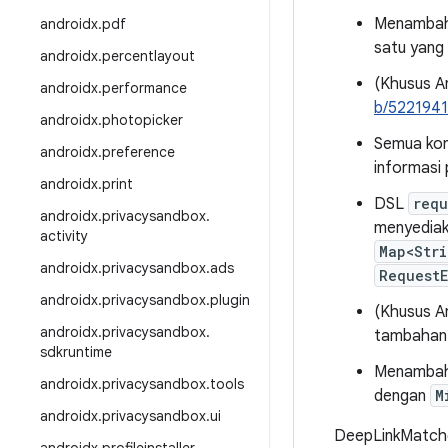
Menambahk
androidx
.
pdf
satu yang
androidx
.
percentlayout
(Khusus A
androidx
.
performance
b/522194
androidx
.
photopicker
Semua kon
androidx
.
preference
informasi
androidx
.
print
DSL
requ
androidx
.
privacysandbox
.
menyediak
activity
Map<Str
androidx
.
privacysandbox
.
ads
RequestE
androidx
.
privacysandbox
.
plugin
(Khusus A
androidx
.
privacysandbox
.
tambahan
sdkruntime
Menambah
androidx
.
privacysandbox
.
tools
dengan
M
androidx
.
privacysandbox
.
ui
DeepLinkMatch