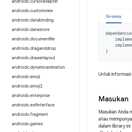
androidx
.
cursoradapter
androidx
.
customview
Groovy
androidx
.
databinding
androidx
.
datastore
dependencie
androidx
.
documentfile
impleme
impleme
androidx
.
draganddrop
}
androidx
.
drawerlayout
androidx
.
dynamicanimation
Untuk informasi
androidx
.
emoji
androidx
.
emoji2
androidx
.
enterprise
Masukan
androidx
.
exifinterface
Masukan Anda m
androidx
.
fragment
atau mempunyai 
androidx
.
games
dalam library i