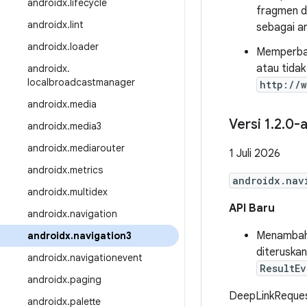
androidx
.
lifecycle
fragmen de
androidx
.
lint
sebagai a
androidx
.
loader
Memperba
atau tidak
androidx
.
localbroadcastmanager
http://
androidx
.
media
Versi 1
.
2
.
0-a
androidx
.
media3
androidx
.
mediarouter
1 Juli 2026
androidx
.
metrics
androidx.nav
androidx
.
multidex
API Baru
androidx
.
navigation
Menambah
androidx
.
navigation3
diteruska
androidx
.
navigationevent
ResultEv
androidx
.
paging
DeepLinkReque
androidx
.
palette