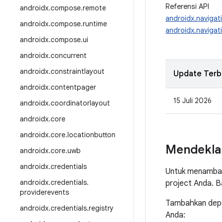
Referensi API
androidx
.
compose
.
remote
androidx.navigat
androidx
.
compose
.
runtime
androidx.navigati
androidx
.
compose
.
ui
androidx
.
concurrent
androidx
.
constraintlayout
Update Terb
androidx
.
contentpager
15 Juli 2026
androidx
.
coordinatorlayout
androidx
.
core
androidx
.
core
.
locationbutton
Mendekla
androidx
.
core
.
uwb
androidx
.
credentials
Untuk menambah
androidx
.
credentials
.
project Anda. 
providerevents
Tambahkan depen
androidx
.
credentials
.
registry
Anda: