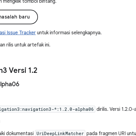
n mengklik tombol bintang.
masalah baru
si Issue Tracker
untuk informasi selengkapnya.
 rilis untuk artefak ini.
n3 Versi 1
.
2
lpha06
igation3:navigation3-*:1.2.0-alpha06
dirilis. Versi 1.2.0
g
ki dokumentasi
UriDeepLinkMatcher
pada fragmen URI untuk