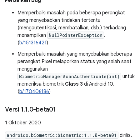
Perbaikan Bug
Memperbaiki masalah pada beberapa perangkat
yang menyebabkan tindakan tertentu
(mengautentikasi, membatalkan, dsb.) terkadang
menampilkan
NullPointerException
.
(
b/151316421
)
Memperbaiki masalah yang menyebabkan beberapa
perangkat Pixel melaporkan status yang salah saat
menggunakan
BiometricManager#canAuthenticate(int)
untuk
memeriksa biometrik
Class 3
di Android 10.
(
b/170406186
)
Versi 1
.
1
.
0-beta01
1 Oktober 2020
androidx.biometric:biometric:1.1.0-beta01
dirilis.