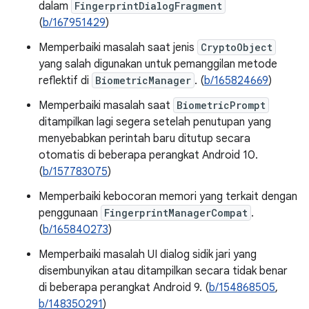
dalam
FingerprintDialogFragment
(
b/167951429
)
Memperbaiki masalah saat jenis
CryptoObject
yang salah digunakan untuk pemanggilan metode
reflektif di
BiometricManager
. (
b/165824669
)
Memperbaiki masalah saat
BiometricPrompt
ditampilkan lagi segera setelah penutupan yang
menyebabkan perintah baru ditutup secara
otomatis di beberapa perangkat Android 10.
(
b/157783075
)
Memperbaiki kebocoran memori yang terkait dengan
penggunaan
FingerprintManagerCompat
.
(
b/165840273
)
Memperbaiki masalah UI dialog sidik jari yang
disembunyikan atau ditampilkan secara tidak benar
di beberapa perangkat Android 9. (
b/154868505
,
b/148350291
)