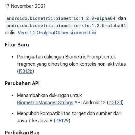
17 November 2021
androidx.biometric:biometric:1.2.0-alpha04
dan
androidx.biometric:biometric-ktx:1.2.0-alpha04
dirilis.
Versi 1.2.0-alpha04 berisi commit ini.
Fitur Baru
Peningkatan dukungan BiometricPrompt untuk
fragmen yang dihosting oleh konteks non-aktivitas
(
I9312b
)
Perubahan API
Menambahkan dukungan untuk
BiometricManager.Strings
API Android 12 (
I12f2d
)
Mengubah kompatibilitas target dan sumber dari
Java 7 ke Java 8 (
I16129
)
Perbaikan Bug