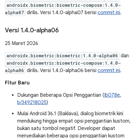
androidx.biometric:biometric-compose:1.4.0-
alpha07
dirilis. Versi 1.4.0-alpha07 berisi
commit ini
.
Versi 1
.
4
.
0-alpha06
25 Maret 2026
androidx.biometric:biometric:1.4.0-alpha06
dan
androidx.biometric:biometric-compose:1.4.0-
alpha06
dirilis. Versi 1.4.0-alpha06 berisi
commit ini
.
Fitur Baru
Dukungan Beberapa Opsi Penggantian (
Ib078e
,
b/349218025
)
Mulai Android 36.1 (Baklava), dialog biometrik kini
mendukung hingga empat opsi penggantian kustom,
bukan satu tombol negatif. Developer dapat
menyediakan beberapa opsi penggantian kustom