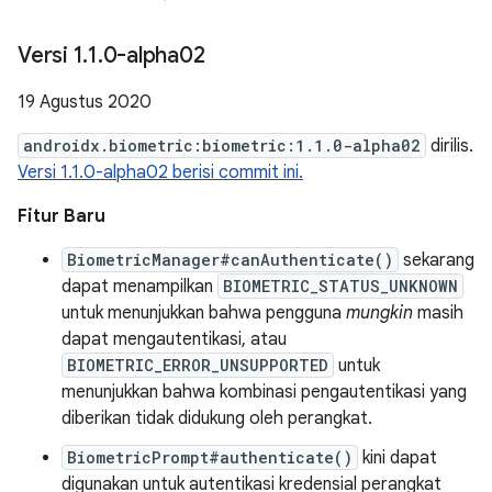
Versi 1
.
1
.
0-alpha02
19 Agustus 2020
androidx.biometric:biometric:1.1.0-alpha02
dirilis.
Versi 1.1.0-alpha02 berisi commit ini.
Fitur Baru
BiometricManager#canAuthenticate()
sekarang
dapat menampilkan
BIOMETRIC_STATUS_UNKNOWN
untuk menunjukkan bahwa pengguna
mungkin
masih
dapat mengautentikasi, atau
BIOMETRIC_ERROR_UNSUPPORTED
untuk
menunjukkan bahwa kombinasi pengautentikasi yang
diberikan tidak didukung oleh perangkat.
BiometricPrompt#authenticate()
kini dapat
digunakan untuk autentikasi kredensial perangkat