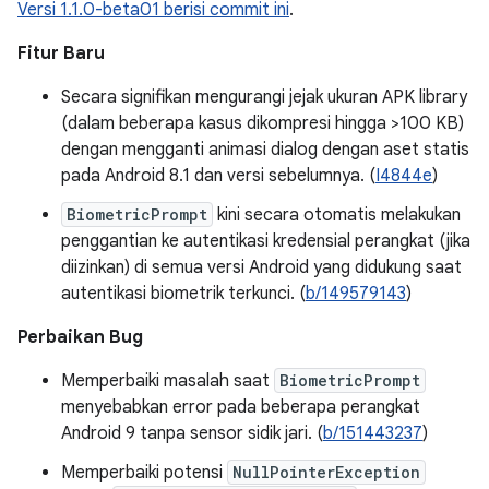
Versi 1.1.0-beta01 berisi commit ini
.
Fitur Baru
Secara signifikan mengurangi jejak ukuran APK library
(dalam beberapa kasus dikompresi hingga >100 KB)
dengan mengganti animasi dialog dengan aset statis
pada Android 8.1 dan versi sebelumnya. (
I4844e
)
BiometricPrompt
kini secara otomatis melakukan
penggantian ke autentikasi kredensial perangkat (jika
diizinkan) di semua versi Android yang didukung saat
autentikasi biometrik terkunci. (
b/149579143
)
Perbaikan Bug
Memperbaiki masalah saat
BiometricPrompt
menyebabkan error pada beberapa perangkat
Android 9 tanpa sensor sidik jari. (
b/151443237
)
Memperbaiki potensi
NullPointerException