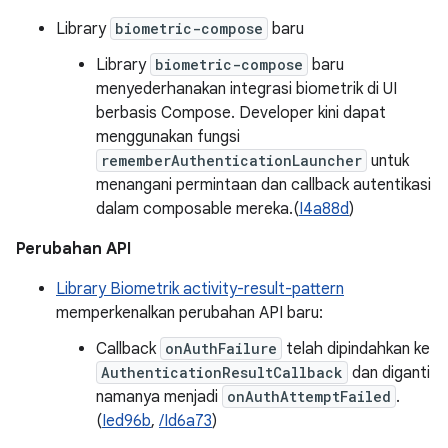
Library
biometric-compose
baru
Library
biometric-compose
baru
menyederhanakan integrasi biometrik di UI
berbasis Compose. Developer kini dapat
menggunakan fungsi
rememberAuthenticationLauncher
untuk
menangani permintaan dan callback autentikasi
dalam composable mereka.(
I4a88d
)
Perubahan API
Library Biometrik activity-result-pattern
memperkenalkan perubahan API baru:
Callback
onAuthFailure
telah dipindahkan ke
AuthenticationResultCallback
dan diganti
namanya menjadi
onAuthAttemptFailed
.
(
Ied96b
,
/Id6a73
)