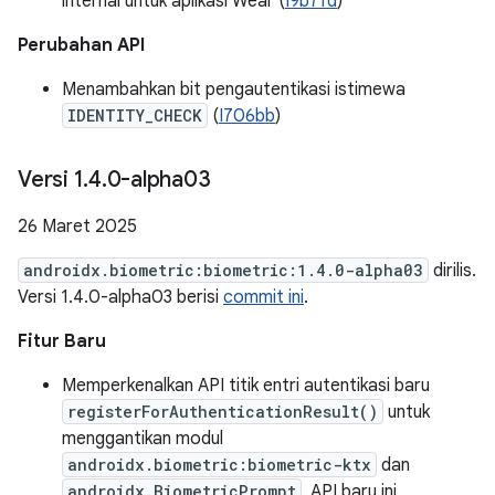
internal untuk aplikasi Wear (
I9b7fd
)
Perubahan API
Menambahkan bit pengautentikasi istimewa
IDENTITY_CHECK
(
I706bb
)
Versi 1
.
4
.
0-alpha03
26 Maret 2025
androidx.biometric:biometric:1.4.0-alpha03
dirilis.
Versi 1.4.0-alpha03 berisi
commit ini
.
Fitur Baru
Memperkenalkan API titik entri autentikasi baru
registerForAuthenticationResult()
untuk
menggantikan modul
androidx.biometric:biometric-ktx
dan
androidx.BiometricPrompt
. API baru ini