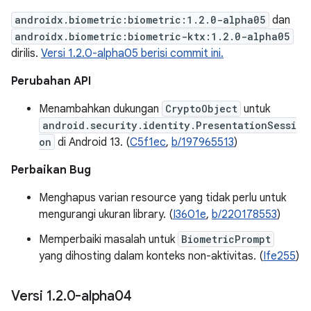
androidx.biometric:biometric:1.2.0-alpha05
dan
androidx.biometric:biometric-ktx:1.2.0-alpha05
dirilis.
Versi 1.2.0-alpha05 berisi commit ini.
Perubahan API
Menambahkan dukungan
CryptoObject
untuk
android.security.identity.PresentationSessi
on
di Android 13. (
C5f1ec
,
b/197965513
)
Perbaikan Bug
Menghapus varian resource yang tidak perlu untuk
mengurangi ukuran library. (
I3601e
,
b/220178553
)
Memperbaiki masalah untuk
BiometricPrompt
yang dihosting dalam konteks non-aktivitas. (
Ife255
)
Versi 1
.
2
.
0-alpha04