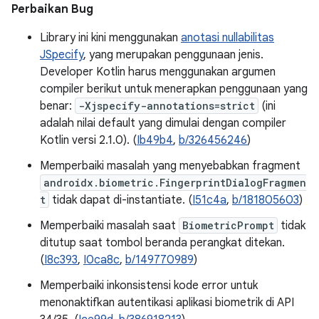
Perbaikan Bug
Library ini kini menggunakan
anotasi nullabilitas
JSpecify
, yang merupakan penggunaan jenis.
Developer Kotlin harus menggunakan argumen
compiler berikut untuk menerapkan penggunaan yang
benar:
-Xjspecify-annotations=strict
(ini
adalah nilai default yang dimulai dengan compiler
Kotlin versi 2.1.0). (
Ib49b4
,
b/326456246
)
Memperbaiki masalah yang menyebabkan fragment
androidx.biometric.FingerprintDialogFragmen
t
tidak dapat di-instantiate. (
I51c4a
,
b/181805603
)
Memperbaiki masalah saat
BiometricPrompt
tidak
ditutup saat tombol beranda perangkat ditekan.
(
I8c393
,
I0ca8c
,
b/149770989
)
Memperbaiki inkonsistensi kode error untuk
menonaktifkan autentikasi aplikasi biometrik di API