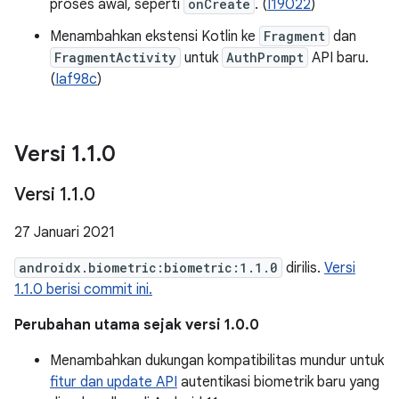
proses awal, seperti
onCreate
. (
I19022
)
Menambahkan ekstensi Kotlin ke
Fragment
dan
FragmentActivity
untuk
AuthPrompt
API baru.
(
Iaf98c
)
Versi 1
.
1
.
0
Versi 1
.
1
.
0
27 Januari 2021
androidx.biometric:biometric:1.1.0
dirilis.
Versi
1.1.0 berisi commit ini.
Perubahan utama sejak versi 1.0.0
Menambahkan dukungan kompatibilitas mundur untuk
fitur dan update API
autentikasi biometrik baru yang