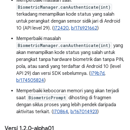
Memperbaiki masalah saat
BiometricManager.canAuthenticate(int)
terkadang menampilkan kode status yang salah
untuk perangkat dengan sensor sidik jari di Android
10 (API level 29). (
I72420
,
b/176921662
)
Memperbaiki masalah
BiometricManager.canAuthenticate(int)
yang
akan menampilkan kode status yang salah untuk
perangkat tanpa hardware biometrik dan tanpa PIN,
pola, atau sandi yang terdaftar di Android 10 (level
API 29) dan versi SDK sebelumnya. (
I79b7d
,
b/174505824
)
Memperbaiki kebocoran memori yang akan terjadi
saat
BiometricPrompt
dihosting di fragmen
dengan siklus proses yang lebih pendek daripada
aktivitas terkait. (
I70864
,
b/167014923
)
Versi 1
.
2
.
0-alpha01