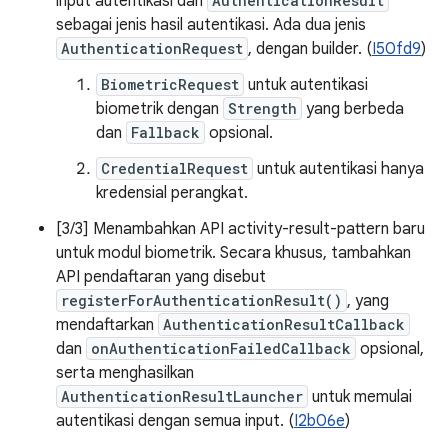
input autentikasi dan
AuthenticationResult
sebagai jenis hasil autentikasi. Ada dua jenis
AuthenticationRequest
, dengan builder. (
I50fd9
)
BiometricRequest
untuk autentikasi
biometrik dengan
Strength
yang berbeda
dan
Fallback
opsional.
CredentialRequest
untuk autentikasi hanya
kredensial perangkat.
[3/3] Menambahkan API activity-result-pattern baru
untuk modul biometrik. Secara khusus, tambahkan
API pendaftaran yang disebut
registerForAuthenticationResult()
, yang
mendaftarkan
AuthenticationResultCallback
dan
onAuthenticationFailedCallback
opsional,
serta menghasilkan
AuthenticationResultLauncher
untuk memulai
autentikasi dengan semua input. (
I2b06e
)