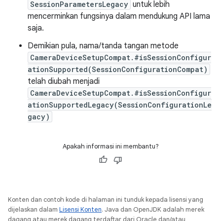
SessionParametersLegacy
untuk lebih
mencerminkan fungsinya dalam mendukung API lama
saja.
Demikian pula, nama/tanda tangan metode
CameraDeviceSetupCompat.#isSessionConfigur
ationSupported(SessionConfigurationCompat)
telah diubah menjadi
CameraDeviceSetupCompat.#isSessionConfigur
ationSupportedLegacy(SessionConfigurationLe
gacy)
Apakah informasi ini membantu?
Konten dan contoh kode di halaman ini tunduk kepada lisensi yang
dijelaskan dalam
Lisensi Konten
. Java dan OpenJDK adalah merek
dagang atau merek dagang terdaftar dari Oracle dan/atau