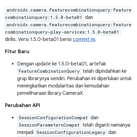
androidx.camera.featurecombinationquery:feature
combinationquery:1.5.0-beta01
dan
androidx.camera.featurecombinationquery:feature
combinationquery-play-services:1.5.0-beta01
dirilis. Versi 1.5.0-beta01 berisi
commit ini
.
Fitur Baru
Dengan update ke 1.5.0-beta01, artefak
FeatureCombinationQuery
telah dipindahkan ke
grup librarynya sendiri. Perubahan ini diperlukan untuk
meningkatkan modularitas dan kemudahan
pemeliharaan library CameraX.
Perubahan API
SessionConfigurationCompat
dan
SessionParametersCompat
telah diganti namanya
menjadi
SessionConfigurationLegacy
dan