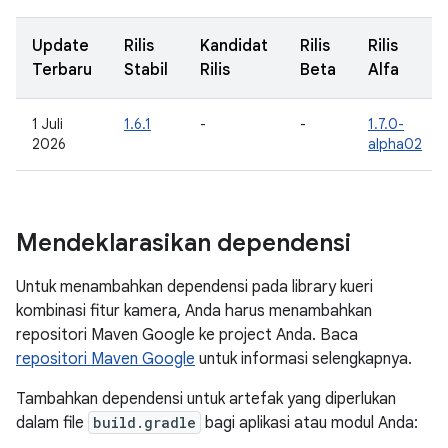
Update
Rilis
Kandidat
Rilis
Rilis
Terbaru
Stabil
Rilis
Beta
Alfa
1 Juli
1.6.1
-
-
1.7.0-
2026
alpha02
Mendeklarasikan dependensi
Untuk menambahkan dependensi pada library kueri
kombinasi fitur kamera, Anda harus menambahkan
repositori Maven Google ke project Anda. Baca
repositori Maven Google
untuk informasi selengkapnya.
Tambahkan dependensi untuk artefak yang diperlukan
dalam file
build.gradle
bagi aplikasi atau modul Anda: