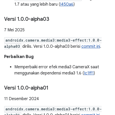
1.7 atau yang lebih baru (
I450a6
)
Versi 1
.
0
.
0-alpha03
7 Mei 2025
androidx.camera.media3:media3-effect:1.0.0-
alpha03
dirilis. Versi 1.0.0-alpha03 berisi
commit ini
.
Perbaikan Bug
Memperbaiki error efek media3 CameraX saat
menggunakan dependensi media3 1.6 (
Ic1ff1
)
Versi 1
.
0
.
0-alpha01
11 Desember 2024
androidx.camera.media3:media3-effect:1.0.0-