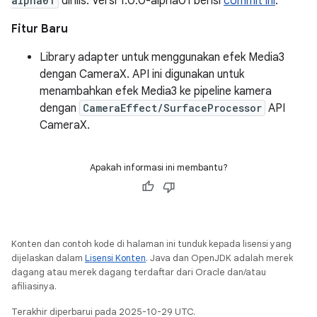
alpha01
dirilis. Versi 1.0.0-alpha01 berisi
commit ini
.
Fitur Baru
Library adapter untuk menggunakan efek Media3
dengan CameraX. API ini digunakan untuk
menambahkan efek Media3 ke pipeline kamera
dengan
CameraEffect/SurfaceProcessor
API
CameraX.
Apakah informasi ini membantu?
Konten dan contoh kode di halaman ini tunduk kepada lisensi yang
dijelaskan dalam
Lisensi Konten
. Java dan OpenJDK adalah merek
dagang atau merek dagang terdaftar dari Oracle dan/atau
afiliasinya.
Terakhir diperbarui pada 2025-10-29 UTC.