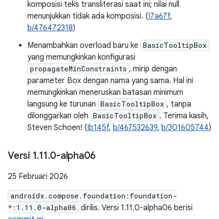
komposisi teks transliterasi saat ini; nilai null
menunjukkan tidak ada komposisi. (
I7a67f
,
b/476472318
)
Menambahkan overload baru ke
BasicTooltipBox
yang memungkinkan konfigurasi
propagateMinConstraints
, mirip dengan
parameter Box dengan nama yang sama. Hal ini
memungkinkan meneruskan batasan minimum
langsung ke turunan
BasicTooltipBox
, tanpa
dilonggarkan oleh
BasicTooltipBox
. Terima kasih,
Steven Schoen! (
Ib145f
,
b/467532639
,
b/301605744
)
Versi 1
.
11
.
0-alpha06
25 Februari 2026
androidx.compose.foundation:foundation-
*:1.11.0-alpha06
dirilis. Versi 1.11.0-alpha06 berisi