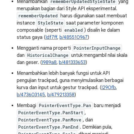
Menambahkan
rememberUpdatedStyleState
yang
merupakan bagian dari Style API eksperimental.
rememberUpdated
harus digunakan saat membuat
instance
StyleState
saat parameter komponen
composable (seperti
enabled
) disalin ke dalam
status gaya (
Idf7ff
,
b/485510967
)
Mengganti nama properti
PointerInputChange
dan
HistoricalChange
untuk mengambil nilai skala
dan geser. (
I989a8
,
b/481333653
)
Menambahkan lebih banyak fungsi untuk API
pengujian trackpad, guna menyimulasikan berbagai
kurva dan input untuk gestur trackpad. (
I290fb
,
b/473603145
,
b/479213358
)
Membagi
PointerEventType.Pan
baru menjadi
PointerEventType.PanStart
,
PointerEventType.PanMove
, dan
PointerEventType.PanEnd
. Demikian pula,