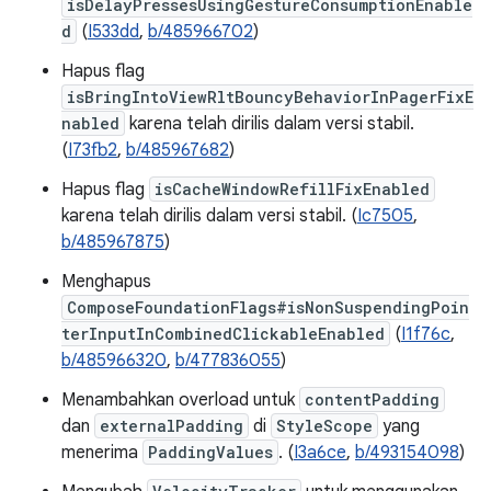
isDelayPressesUsingGestureConsumptionEnable
d
(
I533dd
,
b/485966702
)
Hapus flag
isBringIntoViewRltBouncyBehaviorInPagerFixE
nabled
karena telah dirilis dalam versi stabil.
(
I73fb2
,
b/485967682
)
Hapus flag
isCacheWindowRefillFixEnabled
karena telah dirilis dalam versi stabil. (
Ic7505
,
b/485967875
)
Menghapus
ComposeFoundationFlags#isNonSuspendingPoin
terInputInCombinedClickableEnabled
(
I1f76c
,
b/485966320
,
b/477836055
)
Menambahkan overload untuk
contentPadding
dan
externalPadding
di
StyleScope
yang
menerima
PaddingValues
. (
I3a6ce
,
b/493154098
)