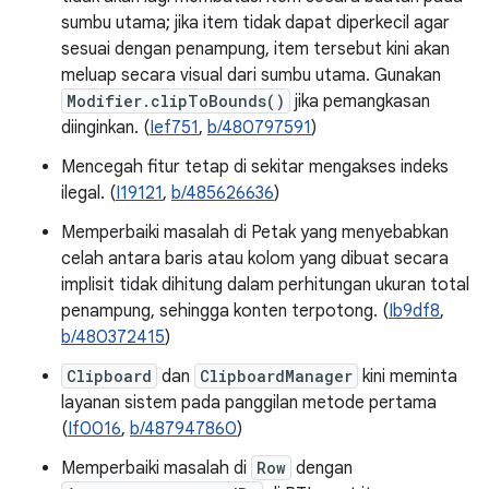
sumbu utama; jika item tidak dapat diperkecil agar
sesuai dengan penampung, item tersebut kini akan
meluap secara visual dari sumbu utama. Gunakan
Modifier.clipToBounds()
jika pemangkasan
diinginkan. (
Ief751
,
b/480797591
)
Mencegah fitur tetap di sekitar mengakses indeks
ilegal. (
I19121
,
b/485626636
)
Memperbaiki masalah di Petak yang menyebabkan
celah antara baris atau kolom yang dibuat secara
implisit tidak dihitung dalam perhitungan ukuran total
penampung, sehingga konten terpotong. (
Ib9df8
,
b/480372415
)
Clipboard
dan
ClipboardManager
kini meminta
layanan sistem pada panggilan metode pertama
(
If0016
,
b/487947860
)
Memperbaiki masalah di
Row
dengan