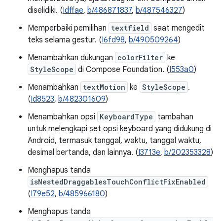
diselidiki. (
Idffae
,
b/486871837
,
b/487546327
)
Memperbaiki pemilihan
textfield
saat mengedit
teks selama gestur. (
I6fd98
,
b/490509264
)
Menambahkan dukungan
colorFilter
ke
StyleScope
di Compose Foundation. (
I553a0
)
Menambahkan
textMotion
ke
StyleScope
.
(
Id8523
,
b/482301609
)
Menambahkan opsi
KeyboardType
tambahan
untuk melengkapi set opsi keyboard yang didukung di
Android, termasuk tanggal, waktu, tanggal waktu,
desimal bertanda, dan lainnya. (
I3713e
,
b/202353328
)
Menghapus tanda
isNestedDraggablesTouchConflictFixEnabled
(
I79e52
,
b/485966180
)
Menghapus tanda