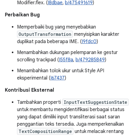
Modifier.flex. (
I8dbae
,
b/475491619
)
Perbaikan Bug
Memperbaiki bug yang menyebabkan
OutputTransformation
menyisipkan karakter
duplikat pada beberapa IME. (
I9fdc0
)
Menambahkan dukungan pelemparan ke gestur
scrolling trackpad (
I55f8a
,
b/479285849
)
Menambahkan tolok ukur untuk Style API
eksperimental (
I67437
)
Kontribusi Eksternal
Tambahkan properti
InputTextSuggestionState
untuk membantu mengidentifikasi berbagai status
yang dapat dimiliki input transliterasi saat saran
penggantian teks tersedia. Juga memperkenalkan
TextCompositionRange
untuk melacak rentang