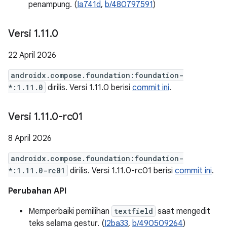
penampung. (
Ia741d
,
b/480797591
)
Versi 1
.
11
.
0
22 April 2026
androidx.compose.foundation:foundation-
*:1.11.0
dirilis. Versi 1.11.0 berisi
commit ini
.
Versi 1
.
11
.
0-rc01
8 April 2026
androidx.compose.foundation:foundation-
*:1.11.0-rc01
dirilis. Versi 1.11.0-rc01 berisi
commit ini
.
Perubahan API
Memperbaiki pemilihan
textfield
saat mengedit
teks selama gestur. (
I2ba33
,
b/490509264
)