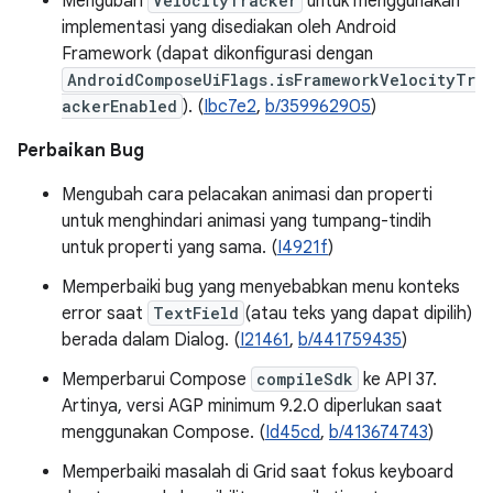
Mengubah
VelocityTracker
untuk menggunakan
implementasi yang disediakan oleh Android
Framework (dapat dikonfigurasi dengan
AndroidComposeUiFlags.isFrameworkVelocityTr
ackerEnabled
). (
Ibc7e2
,
b/359962905
)
Perbaikan Bug
Mengubah cara pelacakan animasi dan properti
untuk menghindari animasi yang tumpang-tindih
untuk properti yang sama. (
I4921f
)
Memperbaiki bug yang menyebabkan menu konteks
error saat
TextField
(atau teks yang dapat dipilih)
berada dalam Dialog. (
I21461
,
b/441759435
)
Memperbarui Compose
compileSdk
ke API 37.
Artinya, versi AGP minimum 9.2.0 diperlukan saat
menggunakan Compose. (
Id45cd
,
b/413674743
)
Memperbaiki masalah di Grid saat fokus keyboard