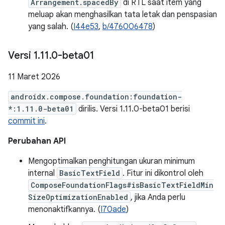
Arrangement.spacedBy
di RTL saat item yang
meluap akan menghasilkan tata letak dan penspasian
yang salah. (
I44e53
,
b/476006478
)
Versi 1
.
11
.
0-beta01
11 Maret 2026
androidx.compose.foundation:foundation-
*:1.11.0-beta01
dirilis. Versi 1.11.0-beta01 berisi
commit ini
.
Perubahan API
Mengoptimalkan penghitungan ukuran minimum
internal
BasicTextField
. Fitur ini dikontrol oleh
ComposeFoundationFlags#isBasicTextFieldMin
SizeOptimizationEnabled
, jika Anda perlu
menonaktifkannya. (
I70ade
)