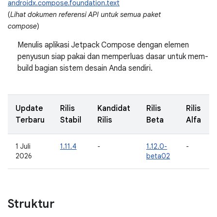
androidx.compose.foundation.text
(
Lihat dokumen referensi API untuk semua paket
compose
)
Menulis aplikasi Jetpack Compose dengan elemen
penyusun siap pakai dan memperluas dasar untuk mem-
build bagian sistem desain Anda sendiri.
Update
Rilis
Kandidat
Rilis
Rilis
Terbaru
Stabil
Rilis
Beta
Alfa
1 Juli
1.11.4
-
1.12.0-
-
2026
beta02
Struktur