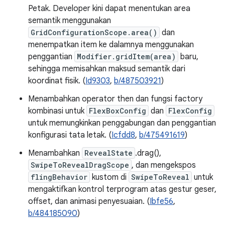
Petak. Developer kini dapat menentukan area
semantik menggunakan
GridConfigurationScope.area()
dan
menempatkan item ke dalamnya menggunakan
penggantian
Modifier.gridItem(area)
baru,
sehingga memisahkan maksud semantik dari
koordinat fisik. (
Id9303
,
b/487503921
)
Menambahkan operator then dan fungsi factory
kombinasi untuk
FlexBoxConfig
dan
FlexConfig
untuk memungkinkan penggabungan dan penggantian
konfigurasi tata letak. (
Icfdd8
,
b/475491619
)
Menambahkan
RevealState
.drag(),
SwipeToRevealDragScope
, dan mengekspos
flingBehavior
kustom di
SwipeToReveal
untuk
mengaktifkan kontrol terprogram atas gestur geser,
offset, dan animasi penyesuaian. (
Ibfe56
,
b/484185090
)