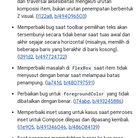
dan traversal aksesibilitas mengikuti urutan
komposisi item, bukan urutan penempatan berbentuk
Z visual. (
I122a8
,
b/494096503
)
Memperbaiki bug saat toolbar pemilihan teks akan
tersembunyi secara tidak benar saat tuas awal dan
akhir sejajar secara horizontal (misalnya, memilih di
beberapa baris yang berakhir di baris kosong).
(
I391d2
,
b/497724722
)
Memperbaiki masalah di
FlexBox
saat item tidak
menyusut dengan benar saat melampaui batas
penampung. (
Ia741d
,
b/480797591
)
Perbaikan bug untuk
foregroundColor
yang tidak
dibatalkan dengan benar. (
I74abe
,
b/493245886
)
Memperbaiki inset usang untuk kasus saat pemroses
inset untuk Compose dilepas dan dipasang kembali.
(
I1e905
,
b/491346046
,
b/486084139
)