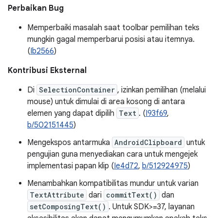
Perbaikan Bug
Memperbaiki masalah saat toolbar pemilihan teks
mungkin gagal memperbarui posisi atau itemnya.
(
Ib2566
)
Kontribusi Eksternal
Di
SelectionContainer
, izinkan pemilihan (melalui
mouse) untuk dimulai di area kosong di antara
elemen yang dapat dipilih
Text
. (
I93f69
,
b/502151445
)
Mengekspos antarmuka
AndroidClipboard
untuk
pengujian guna menyediakan cara untuk mengejek
implementasi papan klip (
Ie4d72
,
b/512924975
)
Menambahkan kompatibilitas mundur untuk varian
TextAttribute
dari
commitText()
dan
setComposingText()
. Untuk SDK>=37, layanan