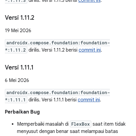
*:1.11.3
dirilis. Versi 1.11.3 berisi
commit ini
.
Versi 1
.
11
.
2
19 Mei 2026
androidx.compose.foundation:foundation-
*:1.11.2
dirilis. Versi 1.11.2 berisi
commit ini
.
Versi 1
.
11
.
1
6 Mei 2026
androidx.compose.foundation:foundation-
*:1.11.1
dirilis. Versi 1.11.1 berisi
commit ini
.
Perbaikan Bug
Memperbaiki masalah di
FlexBox
saat item tidak
menyusut dengan benar saat melampaui batas