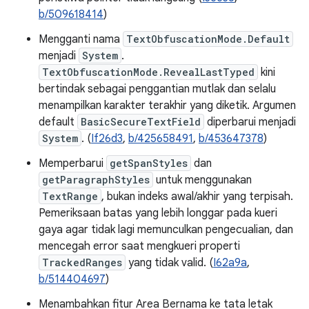
b/509618414
)
Mengganti nama
TextObfuscationMode.Default
menjadi
System
.
TextObfuscationMode.RevealLastTyped
kini
bertindak sebagai penggantian mutlak dan selalu
menampilkan karakter terakhir yang diketik. Argumen
default
BasicSecureTextField
diperbarui menjadi
System
. (
If26d3
,
b/425658491
,
b/453647378
)
Memperbarui
getSpanStyles
dan
getParagraphStyles
untuk menggunakan
TextRange
, bukan indeks awal/akhir yang terpisah.
Pemeriksaan batas yang lebih longgar pada kueri
gaya agar tidak lagi memunculkan pengecualian, dan
mencegah error saat mengkueri properti
TrackedRanges
yang tidak valid. (
I62a9a
,
b/514404697
)
Menambahkan fitur Area Bernama ke tata letak