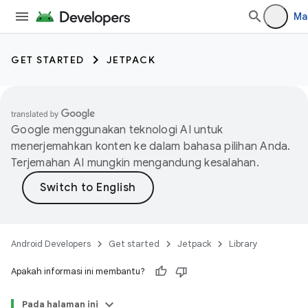
Ma
GET STARTED
JETPACK
Google menggunakan teknologi AI untuk
menerjemahkan konten ke dalam bahasa pilihan Anda.
Terjemahan AI mungkin mengandung kesalahan.
Android Developers
Get started
Jetpack
Library
Apakah informasi ini membantu?
Pada halaman ini