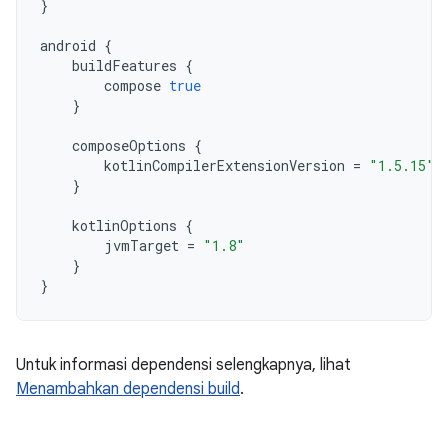
}
android
{
buildFeatures
{
compose
true
}
composeOptions
{
kotlinCompilerExtensionVersion
=
"1.5.15"
}
kotlinOptions
{
jvmTarget
=
"1.8"
}
}
Untuk informasi dependensi selengkapnya, lihat
Menambahkan dependensi build
.