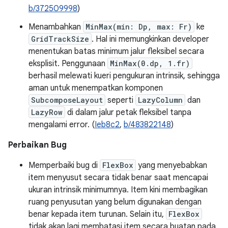
b/372509998
)
Menambahkan
MinMax(min: Dp, max: Fr)
ke
GridTrackSize
. Hal ini memungkinkan developer
menentukan batas minimum jalur fleksibel secara
eksplisit. Penggunaan
MinMax(0.dp, 1.fr)
berhasil melewati kueri pengukuran intrinsik, sehingga
aman untuk menempatkan komponen
SubcomposeLayout
seperti
LazyColumn
dan
LazyRow
di dalam jalur petak fleksibel tanpa
mengalami error. (
Ieb8c2
,
b/483822148
)
Perbaikan Bug
Memperbaiki bug di
FlexBox
yang menyebabkan
item menyusut secara tidak benar saat mencapai
ukuran intrinsik minimumnya. Item kini membagikan
ruang penyusutan yang belum digunakan dengan
benar kepada item turunan. Selain itu,
FlexBox
tidak akan lagi membatasi item secara buatan pada