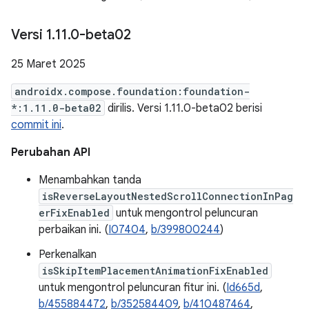
Versi 1
.
11
.
0-beta02
25 Maret 2025
androidx.compose.foundation:foundation-
*:1.11.0-beta02
dirilis. Versi 1.11.0-beta02 berisi
commit ini
.
Perubahan API
Menambahkan tanda
isReverseLayoutNestedScrollConnectionInPag
erFixEnabled
untuk mengontrol peluncuran
perbaikan ini. (
I07404
,
b/399800244
)
Perkenalkan
isSkipItemPlacementAnimationFixEnabled
untuk mengontrol peluncuran fitur ini. (
Id665d
,
b/455884472
,
b/352584409
,
b/410487464
,