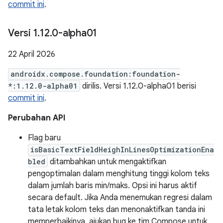
commit ini
.
Versi 1
.
12
.
0-alpha01
22 April 2026
androidx.compose.foundation:foundation-
*:1.12.0-alpha01
dirilis. Versi 1.12.0-alpha01 berisi
commit ini
.
Perubahan API
Flag baru
isBasicTextFieldHeighInLinesOptimizationEna
bled
ditambahkan untuk mengaktifkan
pengoptimalan dalam menghitung tinggi kolom teks
dalam jumlah baris min/maks. Opsi ini harus aktif
secara default. Jika Anda menemukan regresi dalam
tata letak kolom teks dan menonaktifkan tanda ini
memperbaikinya, ajukan bug ke tim Compose untuk