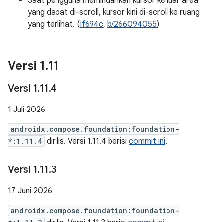
Saat pengguna memindahkan kursor ke luar area
yang dapat di-scroll, kursor kini di-scroll ke ruang
yang terlihat. (
If694c
,
b/266094055
)
Versi 1
.
11
Versi 1
.
11
.
4
1 Juli 2026
androidx.compose.foundation:foundation-
*:1.11.4
dirilis. Versi 1.11.4 berisi
commit ini
.
Versi 1
.
11
.
3
17 Juni 2026
androidx.compose.foundation:foundation-