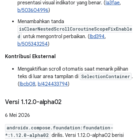
presentasi visual indikator yang benar. (
Ia3fae
,
b/503604996
)
Menambahkan tanda
isClearNestedScrollCoroutineScopeFixEnable
d
untuk mengontrol perbaikan. (
Ibd394
,
b/505343254
)
Kontribusi Eksternal
Mengaktifkan scroll otomatis saat menarik pilihan
teks di luar area tampilan di
SelectionContainer
.
(
Ibcb08
,
b/424433794
)
Versi 1
.
12
.
0-alpha02
6 Mei 2026
androidx.compose.foundation:foundation-
*:1.12.0-alpha02
dirilis. Versi 1.12.0-alpha02 berisi