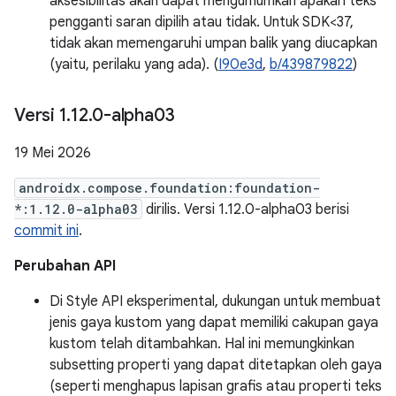
aksesibilitas akan dapat mengumumkan apakah teks
pengganti saran dipilih atau tidak. Untuk SDK<37,
tidak akan memengaruhi umpan balik yang diucapkan
(yaitu, perilaku yang ada). (
I90e3d
,
b/439879822
)
Versi 1
.
12
.
0-alpha03
19 Mei 2026
androidx.compose.foundation:foundation-
*:1.12.0-alpha03
dirilis. Versi 1.12.0-alpha03 berisi
commit ini
.
Perubahan API
Di Style API eksperimental, dukungan untuk membuat
jenis gaya kustom yang dapat memiliki cakupan gaya
kustom telah ditambahkan. Hal ini memungkinkan
subsetting properti yang dapat ditetapkan oleh gaya
(seperti menghapus lapisan grafis atau properti teks