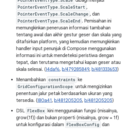
PointerEventType.Scale
dibagi menjadi
PointerEventType.ScaleStart
,
PointerEventType.ScaleChange
, dan
PointerEventType.ScaleEnd
. Pemisahan ini
memungkinkan penerusan informasi tambahan
tentang awal dan akhir gestur geser dan skala yang
ditafsirkan platform, yang kemudian memungkinkan
handler input penunjuk di Compose menggunakan
informasi ini untuk mendeteksi peristiwa dengan
tepat, dan terutama mengetahui kapan geser atau
skala selesai. (
I4daf6
,
b/479285849
,
b/481333653
)
Menambahkan
constraints
ke
GridConfigurationScope
untuk mengizinkan
penentuan jalur petak berdasarkan ukuran yang
tersedia. (
I80a41
,
b/481205205
,
b/481205205
)
DSL
FlexBox
kini menggunakan fungsi (misalnya,
grow(1f)) dan bukan properti (misalnya, grow = 1f)
untuk konfigurasi dalam
FlexBoxConfig
dan