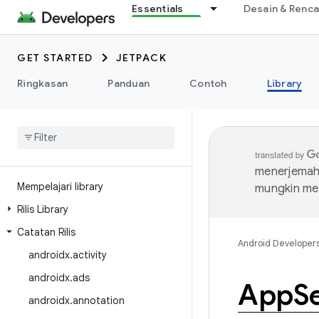
Essentials
Desain & Renc
GET STARTED
JETPACK
Ringkasan
Panduan
Contoh
Library
menerjemahk
Mempelajari library
mungkin me
Rilis Library
Catatan Rilis
Android Developer
androidx
.
activity
androidx
.
ads
App
S
androidx
.
annotation