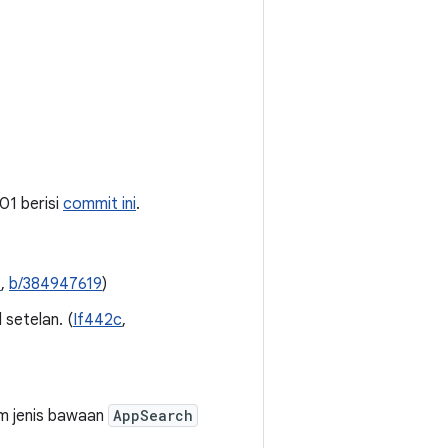
a01 berisi
commit ini
.
3
,
b/384947619
)
setelan. (
If442c
,
am jenis bawaan
AppSearch