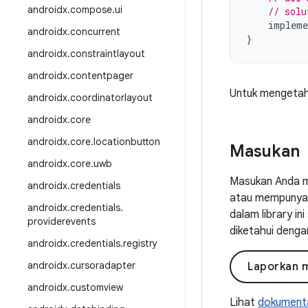
androidx
.
compose
.
ui
// solu
impleme
androidx
.
concurrent
}
androidx
.
constraintlayout
androidx
.
contentpager
Untuk mengetahu
androidx
.
coordinatorlayout
androidx
.
core
androidx
.
core
.
locationbutton
Masukan
androidx
.
core
.
uwb
Masukan Anda m
androidx
.
credentials
atau mempunyai 
androidx
.
credentials
.
dalam library i
providerevents
diketahui denga
androidx
.
credentials
.
registry
androidx
.
cursoradapter
Laporkan 
androidx
.
customview
Lihat
dokumenta