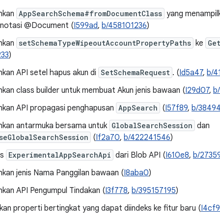
hkan
AppSearchSchema#fromDocumentClass
yang menampilk
anotasi @Document (
I599ad
,
b/458101236
)
hkan
setSchemaTypeWipeoutAccountPropertyPaths
ke
Ge
233
)
an API setel hapus akun di
SetSchemaRequest
. (
Id5a47
,
b/4
an class builder untuk membuat Akun jenis bawaan (
I29d07
,
b
kan API propagasi penghapusan
AppSearch
(
I57f89
,
b/3849
kan antarmuka bersama untuk
GlobalSearchSession
dan
seGlobalSearchSession
(
If2a70
,
b/422241546
)
us
ExperimentalAppSearchApi
dari Blob API (
I610e8
,
b/2735
an jenis Nama Panggilan bawaan (
I8aba0
)
an API Pengumpul Tindakan (
I3f778
,
b/395157195
)
n properti bertingkat yang dapat diindeks ke fitur baru (
I4cf