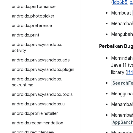
(
Idb6b5
,
b
androidx
.
performance
Membuat
androidx
.
photopicker
Menambah
androidx
.
preference
Mengubah
androidx
.
print
androidx
.
privacysandbox
.
Perbaikan Bu
activity
Memindahka
androidx
.
privacysandbox
.
ads
Java 11 (v
androidx
.
privacysandbox
.
plugin
library (
If
androidx
.
privacysandbox
.
SearchF
sdkruntime
Menggunak
androidx
.
privacysandbox
.
tools
androidx
.
privacysandbox
.
ui
Menambahka
androidx
.
profileinstaller
Menambah
AppSarc
androidx
.
recommendation
androidx
.
recyclerview