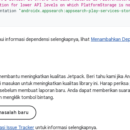
tion for lower API levels on which PlatformStorage is n
ntation
"androidx.appsearch:appsearch-play-services-sto
i informasi dependensi selengkapnya, lihat
Menambahkan Depe
embantu meningkatkan kualitas Jetpack. Beri tahu kami jika 
masukan untuk meningkatkan kualitas library ini. Harap periksa
ni sebelum membuat laporan baru. Anda dapat memberikan suar
n mengklik tombol bintang.
masalah baru
si Issue Tracker
untuk informasi selengkapnya.