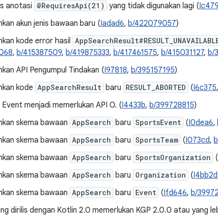
s anotasi
@RequiresApi(21)
yang tidak digunakan lagi (
Ic47
an akun jenis bawaan baru (
Iadad6
,
b/422079057
)
an kode error hasil
AppSearchResult#RESULT_UNAVAILABL
068
,
b/415387509
,
b/419875333
,
b/417461575
,
b/415031127
,
b/
an API Pengumpul Tindakan (
I97818
,
b/395157195
)
kan kode
AppSearchResult
baru
RESULT_ABORTED
(
I6c375
Event menjadi memerlukan API O. (
I4433b
,
b/399728815
)
kan skema bawaan
AppSearch
baru
SportsEvent
(
I0dea6
,
kan skema bawaan
AppSearch
baru
SportsTeam
(
I073cd
,
b
kan skema bawaan
AppSearch
baru
SportsOrganization
(
kan skema bawaan
AppSearch
baru
Organization
(
I4bb2d
kan skema bawaan
AppSearch
baru
Event
(
Ifd646
,
b/3997
ng dirilis dengan Kotlin 2.0 memerlukan KGP 2.0.0 atau yang le