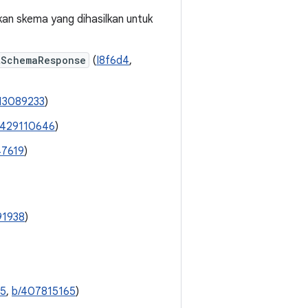
an skema yang dihasilkan untuk
tSchemaResponse
(
I8f6d4
,
13089233
)
/429110646
)
47619
)
91938
)
95
,
b/407815165
)