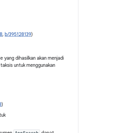
8
,
b/395128139
)
e yang dihasilkan akan menjadi
intaksis untuk menggunakan
3
)
tuk
AppSearch