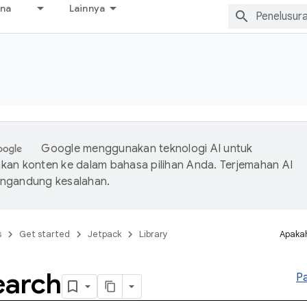
ana
Lainnya
Google menggunakan teknologi AI untuk
an konten ke dalam bahasa pilihan Anda. Terjemahan AI
ngandung kesalahan.
s
Get started
Jetpack
Library
Apakah
earch
P