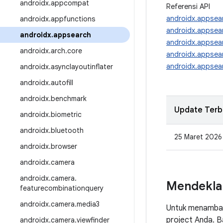
androidx
.
appcompat
Referensi API
androidx.appsea
androidx
.
appfunctions
androidx.appsea
androidx
.
appsearch
androidx.appsea
androidx
.
arch
.
core
androidx.appsea
androidx.appsea
androidx
.
asynclayoutinflater
androidx
.
autofill
androidx
.
benchmark
Update Terb
androidx
.
biometric
androidx
.
bluetooth
25 Maret 2026
androidx
.
browser
androidx
.
camera
androidx
.
camera
.
Mendekla
featurecombinationquery
androidx
.
camera
.
media3
Untuk menambah
project Anda. 
androidx
.
camera
.
viewfinder