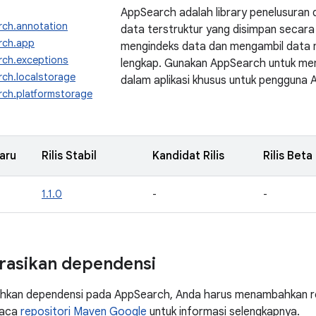
AppSearch adalah library penelusuran 
rch.annotation
data terstruktur yang disimpan secara 
rch.app
mengindeks data dan mengambil data 
rch.exceptions
lengkap. Gunakan AppSearch untuk m
rch.localstorage
dalam aplikasi khusus untuk pengguna 
rch.platformstorage
aru
Rilis Stabil
Kandidat Rilis
Rilis Beta
1.1.0
-
-
rasikan dependensi
kan dependensi pada AppSearch, Anda harus menambahkan re
Baca
repositori Maven Google
untuk informasi selengkapnya.