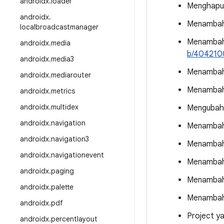
androidx
.
loader
Menghapu
androidx
.
Menambahk
localbroadcastmanager
Menambahk
androidx
.
media
b/404210
androidx
.
media3
Menambahk
androidx
.
mediarouter
Menambah
androidx
.
metrics
androidx
.
multidex
Mengubah 
androidx
.
navigation
Menambah
androidx
.
navigation3
Menambah
androidx
.
navigationevent
Menambah
androidx
.
paging
Menambah
androidx
.
palette
Menambah
androidx
.
pdf
Project ya
androidx
.
percentlayout