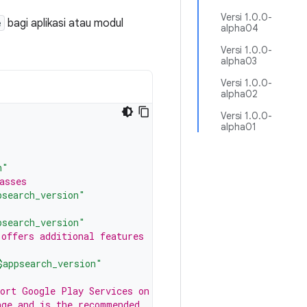
Versi 1.0.0-
e
bagi aplikasi atau modul
alpha04
Versi 1.0.0-
alpha03
Versi 1.0.0-
alpha02
Versi 1.0.0-
alpha01
n"
asses
psearch_version"
psearch_version"
 offers additional features
$appsearch_version"
port Google Play Services on
age and is the recommended