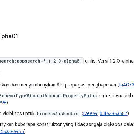
lpha01
search:appsearch-*:1.2.0-alpha01
dirilis. Versi 1.2.0-alph
I
fkan dan menyembunyikan API propagasi penghapusan (
Ia407
SchemaTypeWipeoutAccountPropertyPaths
untuk mengambil 
298
)
visibilitas untuk
Process#isPccUid
(
I2ee69
,
b/463863587
)
yikan beberapa konstruktor yang tidak sengaja diekspos dal
/463386955
)