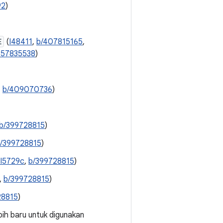
92
)
E
(
I48411
,
b/407815165
,
357835538
)
,
b/409070736
)
b/399728815
)
/399728815
)
I5729c
,
b/399728815
)
,
b/399728815
)
28815
)
bih baru untuk digunakan