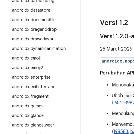
androidx
.
databinding
androidx
.
datastore
androidx
.
documentfile
Versi 1
.
2
androidx
.
draganddrop
Versi 1
.
2
.
0-a
androidx
.
drawerlayout
androidx
.
dynamicanimation
25 Maret 2026
androidx
.
emoji
androidx.app
androidx
.
emoji2
Perubahan AP
androidx
.
enterprise
Menonakti
androidx
.
exifinterface
Ubah
set
androidx
.
fragment
b/470398
androidx
.
games
Mendukung 
androidx
.
glance
Menyembun
androidx
.
glance
.
wear
(
I98583
,
b