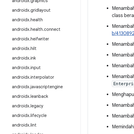
androidx
.
graphics
Menamba
androidx
.
gridlayout
class ber
androidx
.
health
Menamba
androidx
.
health
.
connect
b/413089
androidx
.
heifwriter
Menambahk
androidx
.
hilt
Menambahk
androidx
.
ink
Menambah
androidx
.
input
Menambah
androidx
.
interpolator
Enterpri
androidx
.
javascriptengine
Menghap
androidx
.
leanback
Menambahk
androidx
.
legacy
androidx
.
lifecycle
Menambahk
androidx
.
lint
Memindahka