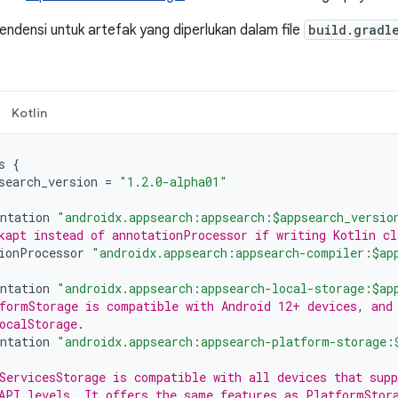
densi untuk artefak yang diperlukan dalam file
build.gradl
Kotlin
s
{
search_version
=
"1.2.0-alpha01"
ntation
"androidx.appsearch:appsearch:$appsearch_versio
kapt instead of annotationProcessor if writing Kotlin cl
ionProcessor
"androidx.appsearch:appsearch-compiler:$ap
ntation
"androidx.appsearch:appsearch-local-storage:$ap
formStorage is compatible with Android 12+ devices, and
ocalStorage.
ntation
"androidx.appsearch:appsearch-platform-storage:
ServicesStorage is compatible with all devices that sup
API levels. It offers the same features as PlatformStor