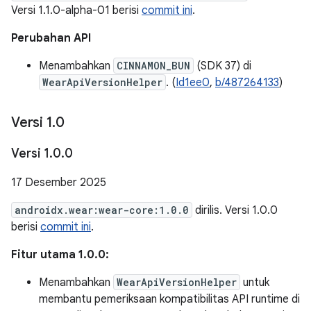
Versi 1.1.0-alpha-01 berisi
commit ini
.
Perubahan API
Menambahkan
CINNAMON_BUN
(SDK 37) di
WearApiVersionHelper
. (
Id1ee0
,
b/487264133
)
Versi 1
.
0
Versi 1
.
0
.
0
17 Desember 2025
androidx.wear:wear-core:1.0.0
dirilis. Versi 1.0.0
berisi
commit ini
.
Fitur utama 1.0.0:
Menambahkan
WearApiVersionHelper
untuk
membantu pemeriksaan kompatibilitas API runtime di