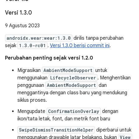
Versi 1
.
3
.
0
9 Agustus 2023
androidx.wear:wear:1.3.0
dirilis tanpa perubahan
sejak
1.3.0-rc01
.
Versi 1.3.0 berisi commit ini
.
Perubahan penting sejak versi 1.2.0
Migrasikan
AmbientModeSupport
untuk
menggunakan
LifecycleObserver
. Menghentikan
penggunaan
AmbientModeSupport
dan
menggantinya dengan class baru yang mendukung
siklus proses.
Mengupdate
ConfirmationOverlay
dengan
ikon/tata letak, font, dan metrik font baru
SwipeDismissTransitionHelper
diperbarui untuk
menggunakan drawable latar belakang, bukan
View