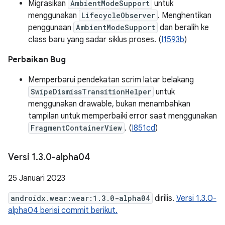
Migrasikan
AmbientModeSupport
untuk
menggunakan
LifecycleObserver
. Menghentikan
penggunaan
AmbientModeSupport
dan beralih ke
class baru yang sadar siklus proses. (
I1593b
)
Perbaikan Bug
Memperbarui pendekatan scrim latar belakang
SwipeDismissTransitionHelper
untuk
menggunakan drawable, bukan menambahkan
tampilan untuk memperbaiki error saat menggunakan
FragmentContainerView
. (
I851cd
)
Versi 1
.
3
.
0-alpha04
25 Januari 2023
androidx.wear:wear:1.3.0-alpha04
dirilis.
Versi 1.3.0-
alpha04 berisi commit berikut.