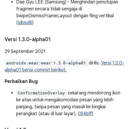
Dae Gyu LEE (Samsung) - Menghindari penutupan
fragmen secara tidak sengaja di
SwipeDismissFrameLayout dengan fling vertikal
(
Idb6d8
)
Versi 1
.
3
.
0-alpha01
29 September 2021
androidx.wear:wear:1.3.0-alpha01
dirilis.
Versi 1.3.0-
alpha01 berisi commit berikut.
Perbaikan Bug
ConfirmationOverlay
sekarang mendorong ikon
ke atas untuk mengakomodasi pesan yang lebih
panjang, tanpa pesan yang masuk ke bingkai
perangkat (atau di luar layar). (
I54bff
)