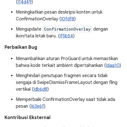
(
I14d49
)
Meningkatkan pesan deskripsi konten untuk
ConfirmationOverlay (
I0fdf8
)
Mengupdate
ConfirmationOverlay
dengan
ikon/tata letak baru. (
If5b54
)
Perbaikan Bug
Menambahkan aturan ProGuard untuk memastikan
bahwa kode terkait ambient dipertahankan (
Idaa10
)
Menghindari penutupan fragmen secara tidak
sengaja di SwipeDismissFrameLayout dengan fling
vertikal (
Idb6d8
)
Memperbaiki ConfirmationOverlay saat tidak ada
pesan (
I63e6f
)
Kontribusi Eksternal