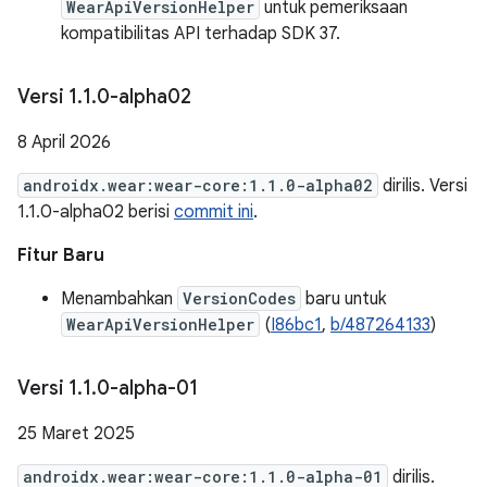
WearApiVersionHelper
untuk pemeriksaan
kompatibilitas API terhadap SDK 37.
Versi 1
.
1
.
0-alpha02
8 April 2026
androidx.wear:wear-core:1.1.0-alpha02
dirilis. Versi
1.1.0-alpha02 berisi
commit ini
.
Fitur Baru
Menambahkan
VersionCodes
baru untuk
WearApiVersionHelper
(
I86bc1
,
b/487264133
)
Versi 1
.
1
.
0-alpha-01
25 Maret 2025
androidx.wear:wear-core:1.1.0-alpha-01
dirilis.