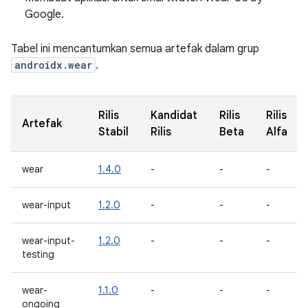
Google.
Tabel ini mencantumkan semua artefak dalam grup
androidx.wear
.
Rilis
Kandidat
Rilis
Rilis
Artefak
Stabil
Rilis
Beta
Alfa
wear
1.4.0
-
-
-
wear-input
1.2.0
-
-
-
wear-input-
1.2.0
-
-
-
testing
wear-
1.1.0
-
-
-
ongoing