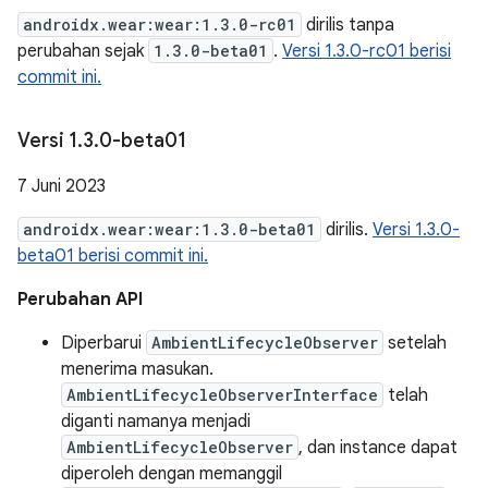
androidx.wear:wear:1.3.0-rc01
dirilis tanpa
perubahan sejak
1.3.0-beta01
.
Versi 1.3.0-rc01 berisi
commit ini.
Versi 1
.
3
.
0-beta01
7 Juni 2023
androidx.wear:wear:1.3.0-beta01
dirilis.
Versi 1.3.0-
beta01 berisi commit ini.
Perubahan API
Diperbarui
AmbientLifecycleObserver
setelah
menerima masukan.
AmbientLifecycleObserverInterface
telah
diganti namanya menjadi
AmbientLifecycleObserver
, dan instance dapat
diperoleh dengan memanggil