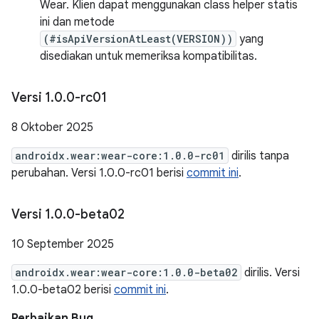
Wear. Klien dapat menggunakan class helper statis
ini dan metode
(#isApiVersionAtLeast(VERSION))
yang
disediakan untuk memeriksa kompatibilitas.
Versi 1
.
0
.
0-rc01
8 Oktober 2025
androidx.wear:wear-core:1.0.0-rc01
dirilis tanpa
perubahan. Versi 1.0.0-rc01 berisi
commit ini
.
Versi 1
.
0
.
0-beta02
10 September 2025
androidx.wear:wear-core:1.0.0-beta02
dirilis. Versi
1.0.0-beta02 berisi
commit ini
.
Perbaikan Bug