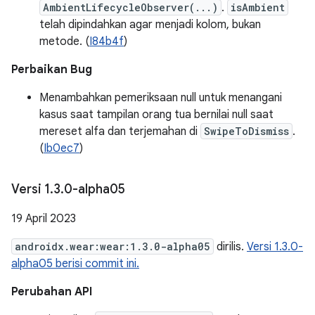
AmbientLifecycleObserver(...)
.
isAmbient
telah dipindahkan agar menjadi kolom, bukan
metode. (
I84b4f
)
Perbaikan Bug
Menambahkan pemeriksaan null untuk menangani
kasus saat tampilan orang tua bernilai null saat
mereset alfa dan terjemahan di
SwipeToDismiss
.
(
Ib0ec7
)
Versi 1
.
3
.
0-alpha05
19 April 2023
androidx.wear:wear:1.3.0-alpha05
dirilis.
Versi 1.3.0-
alpha05 berisi commit ini.
Perubahan API