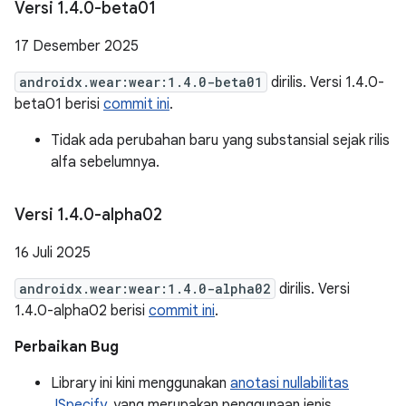
Versi 1
.
4
.
0-beta01
17 Desember 2025
androidx.wear:wear:1.4.0-beta01
dirilis. Versi 1.4.0-
beta01 berisi
commit ini
.
Tidak ada perubahan baru yang substansial sejak rilis
alfa sebelumnya.
Versi 1
.
4
.
0-alpha02
16 Juli 2025
androidx.wear:wear:1.4.0-alpha02
dirilis. Versi
1.4.0-alpha02 berisi
commit ini
.
Perbaikan Bug
Library ini kini menggunakan
anotasi nullabilitas
JSpecify
, yang merupakan penggunaan jenis.