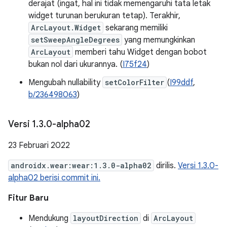
derajat (ingat, hal ini tidak memengaruhi tata letak
widget turunan berukuran tetap). Terakhir,
ArcLayout.Widget
sekarang memiliki
setSweepAngleDegrees
yang memungkinkan
ArcLayout
memberi tahu Widget dengan bobot
bukan nol dari ukurannya. (
I75f24
)
Mengubah nullability
setColorFilter
(
I99ddf
,
b/236498063
)
Versi 1
.
3
.
0-alpha02
23 Februari 2022
androidx.wear:wear:1.3.0-alpha02
dirilis.
Versi 1.3.0-
alpha02 berisi commit ini.
Fitur Baru
Mendukung
layoutDirection
di
ArcLayout