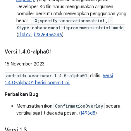
Developer Kotlin harus menggunakan argumen
compiler berikut untuk menerapkan penggunaan yang
benar:
-Xjspecify-annotations=strict
,
-
Xtype-enhancement-improvements-strict-mode
(
If4b1a
,
b/326456246
)
Versi 1
.
4
.
0-alpha01
15 November 2023
androidx.wear:wear:1.4.0-alpha01
dirilis.
Versi
1.4.0-alpha01 berisi commit ini.
Perbaikan Bug
Memusatkan ikon
ConfirmationOverlay
secara
vertikal saat tidak ada pesan. (
I496d8
)
Versi 1
.
3