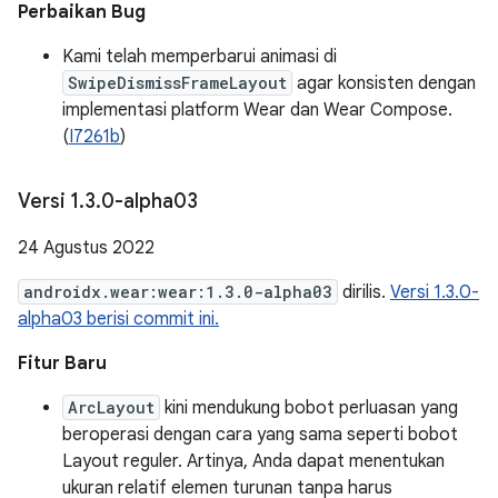
Perbaikan Bug
Kami telah memperbarui animasi di
SwipeDismissFrameLayout
agar konsisten dengan
implementasi platform Wear dan Wear Compose.
(
I7261b
)
Versi 1
.
3
.
0-alpha03
24 Agustus 2022
androidx.wear:wear:1.3.0-alpha03
dirilis.
Versi 1.3.0-
alpha03 berisi commit ini.
Fitur Baru
ArcLayout
kini mendukung bobot perluasan yang
beroperasi dengan cara yang sama seperti bobot
Layout reguler. Artinya, Anda dapat menentukan
ukuran relatif elemen turunan tanpa harus