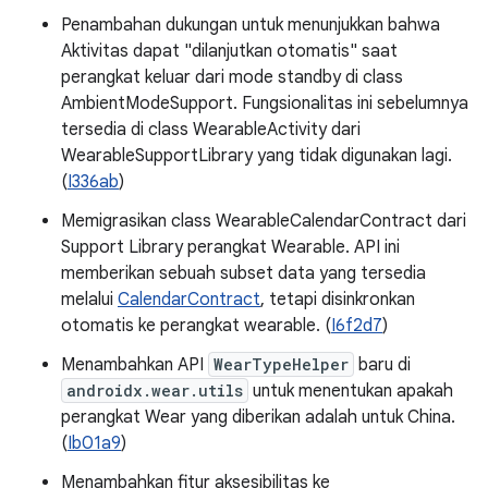
Penambahan dukungan untuk menunjukkan bahwa
Aktivitas dapat "dilanjutkan otomatis" saat
perangkat keluar dari mode standby di class
AmbientModeSupport. Fungsionalitas ini sebelumnya
tersedia di class WearableActivity dari
WearableSupportLibrary yang tidak digunakan lagi.
(
I336ab
)
Memigrasikan class WearableCalendarContract dari
Support Library perangkat Wearable. API ini
memberikan sebuah subset data yang tersedia
melalui
CalendarContract
, tetapi disinkronkan
otomatis ke perangkat wearable. (
I6f2d7
)
Menambahkan API
WearTypeHelper
baru di
androidx.wear.utils
untuk menentukan apakah
perangkat Wear yang diberikan adalah untuk China.
(
Ib01a9
)
Menambahkan fitur aksesibilitas ke