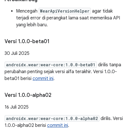
Mencegah
WearApiVersionHelper
agar tidak
terjadi error di perangkat lama saat memeriksa API
yang lebih baru.
Versi 1
.
0
.
0-beta01
30 Juli 2025
androidx.wear:wear-core:1.0.0-beta01
dirilis tanpa
perubahan penting sejak versi alfa terakhir. Versi 1.0.0-
beta01 berisi
commit ini
.
Versi 1
.
0
.
0-alpha02
16 Juli 2025
androidx.wear:wear-core:1.0.0-alpha02
dirilis. Versi
1.0.0-alpha02 berisi
commit ini
.