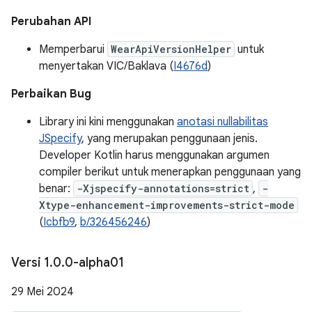
Perubahan API
Memperbarui
WearApiVersionHelper
untuk
menyertakan VIC/Baklava (
I4676d
)
Perbaikan Bug
Library ini kini menggunakan
anotasi nullabilitas
JSpecify
, yang merupakan penggunaan jenis.
Developer Kotlin harus menggunakan argumen
compiler berikut untuk menerapkan penggunaan yang
benar:
-Xjspecify-annotations=strict
,
-
Xtype-enhancement-improvements-strict-mode
(
Icbfb9
,
b/326456246
)
Versi 1
.
0
.
0-alpha01
29 Mei 2024