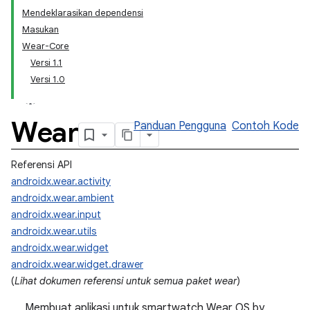
Mendeklarasikan dependensi
Masukan
Wear-Core
Versi 1.1
Versi 1.0
Wear
Panduan Pengguna
Contoh Kode
Referensi API
androidx.wear.activity
androidx.wear.ambient
androidx.wear.input
androidx.wear.utils
androidx.wear.widget
androidx.wear.widget.drawer
(
Lihat dokumen referensi untuk semua paket wear
)
Membuat aplikasi untuk smartwatch Wear OS by