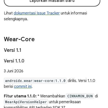
Laporkan masalah baru
Lihat
dokumentasi Issue Tracker
untuk informasi
selengkapnya.
Wear-Core
Versi 1
.
1
Versi 1
.
1
.
0
3 Juni 2026
androidx.wear:wear-core:1.1.0
dirilis. Versi 1.1.0
berisi
commit ini
.
Fitur utama 1.1.0:
* Menambahkan
CINNAMON_BUN
di
WearApiVersionHelper
untuk pemeriksaan
kompatibilitas API terhadap SDK 37.