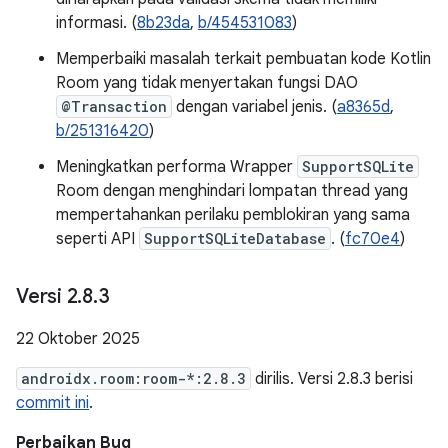
informasi. (
8b23da
,
b/454531083
)
Memperbaiki masalah terkait pembuatan kode Kotlin
Room yang tidak menyertakan fungsi DAO
@Transaction
dengan variabel jenis. (
a8365d
,
b/251316420
)
Meningkatkan performa Wrapper
SupportSQLite
Room dengan menghindari lompatan thread yang
mempertahankan perilaku pemblokiran yang sama
seperti API
SupportSQLiteDatabase
. (
fc70e4
)
Versi 2
.
8
.
3
22 Oktober 2025
androidx.room:room-*:2.8.3
dirilis. Versi 2.8.3 berisi
commit ini
.
Perbaikan Bug