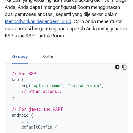
jika opsi yang Anda inginkan tidak didukung oleh versi plugin
Anda, Anda dapat mengonfigurasi Room menggunakan
opsi pemroses anotasi, seperti yang dijelaskan dalam
Menambahkan dependensi build
. Cara Anda menentukan
opsi anotasi bergantung pada apakah Anda menggunakan
KSP atau KAPT untuk Room.
Groovy
Kotlin
// For KSP
ksp
{
arg
(
"option_name"
,
"option_value"
)
// other otions...
}
// For javac and KAPT
android
{
...
defaultConfig
{
...