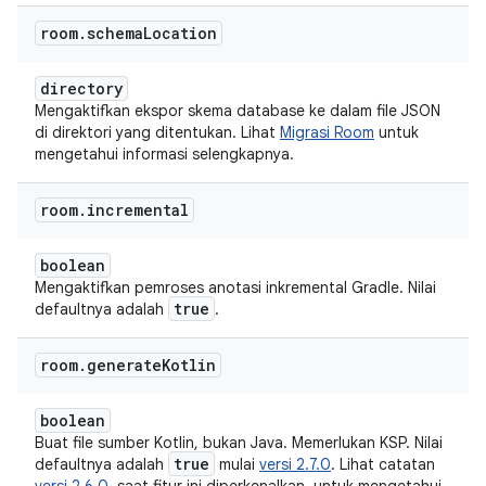
room
.
schema
Location
directory
Mengaktifkan ekspor skema database ke dalam file JSON
di direktori yang ditentukan. Lihat
Migrasi Room
untuk
mengetahui informasi selengkapnya.
room
.
incremental
boolean
Mengaktifkan pemroses anotasi inkremental Gradle. Nilai
true
defaultnya adalah
.
room
.
generate
Kotlin
boolean
Buat file sumber Kotlin, bukan Java. Memerlukan KSP. Nilai
true
defaultnya adalah
mulai
versi 2.7.0
. Lihat catatan