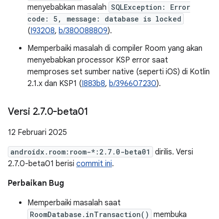
menyebabkan masalah
SQLException: Error
code: 5, message: database is locked
(
I93208
,
b/380088809
).
Memperbaiki masalah di compiler Room yang akan
menyebabkan processor KSP error saat
memproses set sumber native (seperti iOS) di Kotlin
2.1.x dan KSP1 (
I883b8
,
b/396607230
).
Versi 2
.
7
.
0-beta01
12 Februari 2025
androidx.room:room-*:2.7.0-beta01
dirilis. Versi
2.7.0-beta01 berisi
commit ini
.
Perbaikan Bug
Memperbaiki masalah saat
RoomDatabase.inTransaction()
membuka