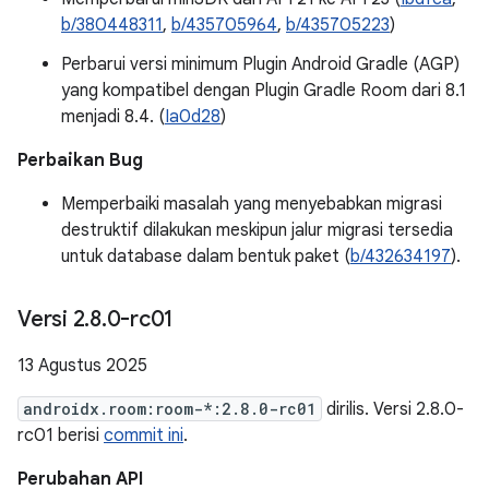
b/380448311
,
b/435705964
,
b/435705223
)
Perbarui versi minimum Plugin Android Gradle (AGP)
yang kompatibel dengan Plugin Gradle Room dari 8.1
menjadi 8.4. (
Ia0d28
)
Perbaikan Bug
Memperbaiki masalah yang menyebabkan migrasi
destruktif dilakukan meskipun jalur migrasi tersedia
untuk database dalam bentuk paket (
b/432634197
).
Versi 2
.
8
.
0-rc01
13 Agustus 2025
androidx.room:room-*:2.8.0-rc01
dirilis. Versi 2.8.0-
rc01 berisi
commit ini
.
Perubahan API