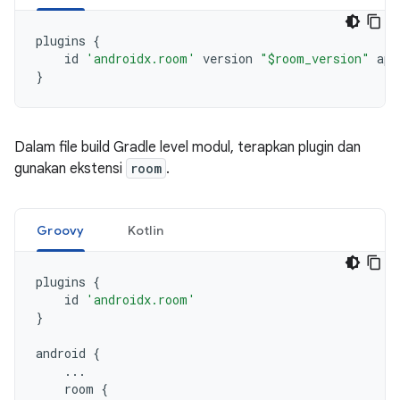
plugins
{
id
'androidx.room'
version
"$room_version"
app
}
Dalam file build Gradle level modul, terapkan plugin dan
gunakan ekstensi
room
.
Groovy
Kotlin
plugins
{
id
'androidx.room'
}
android
{
...
room
{