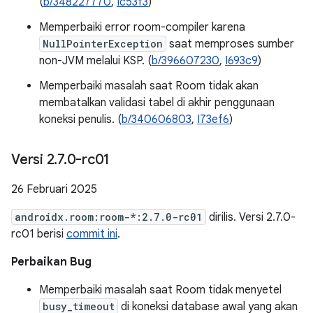
(
b/348227770
,
Ic53f3
)
Memperbaiki error room-compiler karena
NullPointerException
saat memproses sumber
non-JVM melalui KSP. (
b/396607230
,
I693c9
)
Memperbaiki masalah saat Room tidak akan
membatalkan validasi tabel di akhir penggunaan
koneksi penulis. (
b/340606803
,
I73ef6
)
Versi 2
.
7
.
0-rc01
26 Februari 2025
androidx.room:room-*:2.7.0-rc01
dirilis. Versi 2.7.0-
rc01 berisi
commit ini
.
Perbaikan Bug
Memperbaiki masalah saat Room tidak menyetel
busy_timeout
di koneksi database awal yang akan