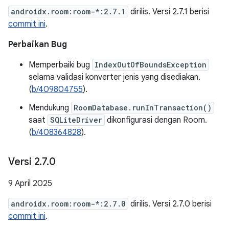
androidx.room:room-*:2.7.1
dirilis. Versi 2.7.1 berisi
commit ini
.
Perbaikan Bug
Memperbaiki bug
IndexOutOfBoundsException
selama validasi konverter jenis yang disediakan.
(
b/409804755
).
Mendukung
RoomDatabase.runInTransaction()
saat
SQLiteDriver
dikonfigurasi dengan Room.
(
b/408364828
).
Versi 2
.
7
.
0
9 April 2025
androidx.room:room-*:2.7.0
dirilis. Versi 2.7.0 berisi
commit ini
.