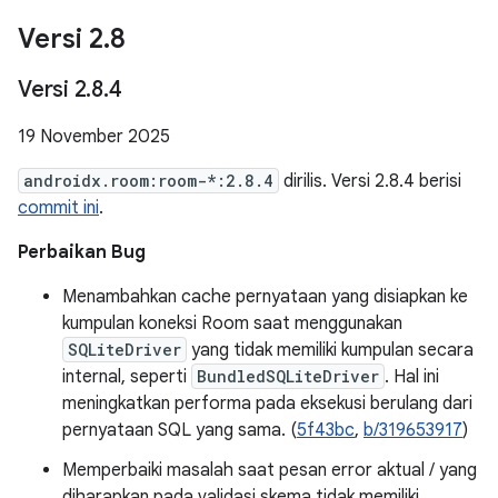
Versi 2
.
8
Versi 2
.
8
.
4
19 November 2025
androidx.room:room-*:2.8.4
dirilis. Versi 2.8.4 berisi
commit ini
.
Perbaikan Bug
Menambahkan cache pernyataan yang disiapkan ke
kumpulan koneksi Room saat menggunakan
SQLiteDriver
yang tidak memiliki kumpulan secara
internal, seperti
BundledSQLiteDriver
. Hal ini
meningkatkan performa pada eksekusi berulang dari
pernyataan SQL yang sama. (
5f43bc
,
b/319653917
)
Memperbaiki masalah saat pesan error aktual / yang
diharapkan pada validasi skema tidak memiliki