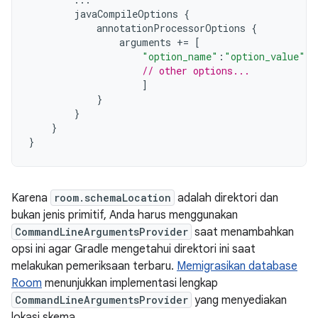
javaCompileOptions
{
annotationProcessorOptions
{
arguments
+=
[
"option_name"
:
"option_value"
,
// other options...
]
}
}
}
}
Karena
room.schemaLocation
adalah direktori dan
bukan jenis primitif, Anda harus menggunakan
CommandLineArgumentsProvider
saat menambahkan
opsi ini agar Gradle mengetahui direktori ini saat
melakukan pemeriksaan terbaru.
Memigrasikan database
Room
menunjukkan implementasi lengkap
CommandLineArgumentsProvider
yang menyediakan
lokasi skema.