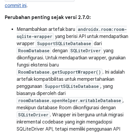
commit ini
.
Perubahan penting sejak versi 2.7.0:
Menambahkan artefak baru
androidx.room:room-
sqlite-wrapper
yang berisi API untuk mendapatkan
wrapper
SupportSQLiteDatabase
dari
RoomDatabase
dengan
SQLiteDriver
yang
dikonfigurasi. Untuk mendapatkan wrapper, gunakan
fungsi ekstensi baru
RoomDatabase.getSupportWrapper()
. Ini adalah
artefak kompatibilitas untuk mempertahankan
penggunaan
SupportSQLiteDatabase
, yang
biasanya diperoleh dari
roomDatabase.openHelper.writableDatabase
,
meskipun database Room dikonfigurasi dengan
SQLiteDriver
. Wrapper ini berguna untuk migrasi
inkremental codebase yang ingin mengadopsi
SQLiteDriver API, tetapi memiliki penggunaan API