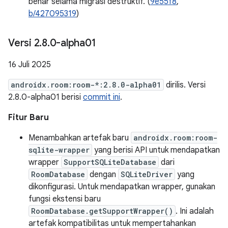
benar selama migrasi destruktif. (
9e55f8
,
b/427095319
)
Versi 2
.
8
.
0-alpha01
16 Juli 2025
androidx.room:room-*:2.8.0-alpha01
dirilis. Versi
2.8.0-alpha01 berisi
commit ini
.
Fitur Baru
Menambahkan artefak baru
androidx.room:room-
sqlite-wrapper
yang berisi API untuk mendapatkan
wrapper
SupportSQLiteDatabase
dari
RoomDatabase
dengan
SQLiteDriver
yang
dikonfigurasi. Untuk mendapatkan wrapper, gunakan
fungsi ekstensi baru
RoomDatabase.getSupportWrapper()
. Ini adalah
artefak kompatibilitas untuk mempertahankan