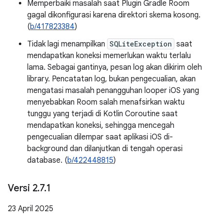
Memperbaiki masalah saat Plugin Gradle Room
gagal dikonfigurasi karena direktori skema kosong.
(
b/417823384
)
Tidak lagi menampilkan
SQLiteException
saat
mendapatkan koneksi memerlukan waktu terlalu
lama. Sebagai gantinya, pesan log akan dikirim oleh
library. Pencatatan log, bukan pengecualian, akan
mengatasi masalah penangguhan looper iOS yang
menyebabkan Room salah menafsirkan waktu
tunggu yang terjadi di Kotlin Coroutine saat
mendapatkan koneksi, sehingga mencegah
pengecualian dilempar saat aplikasi iOS di-
background dan dilanjutkan di tengah operasi
database. (
b/422448815
)
Versi 2
.
7
.
1
23 April 2025