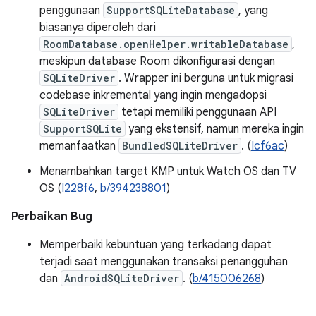
penggunaan
SupportSQLiteDatabase
, yang
biasanya diperoleh dari
RoomDatabase.openHelper.writableDatabase
,
meskipun database Room dikonfigurasi dengan
SQLiteDriver
. Wrapper ini berguna untuk migrasi
codebase inkremental yang ingin mengadopsi
SQLiteDriver
tetapi memiliki penggunaan API
SupportSQLite
yang ekstensif, namun mereka ingin
memanfaatkan
BundledSQLiteDriver
. (
Icf6ac
)
Menambahkan target KMP untuk Watch OS dan TV
OS (
I228f6
,
b/394238801
)
Perbaikan Bug
Memperbaiki kebuntuan yang terkadang dapat
terjadi saat menggunakan transaksi penangguhan
dan
AndroidSQLiteDriver
. (
b/415006268
)