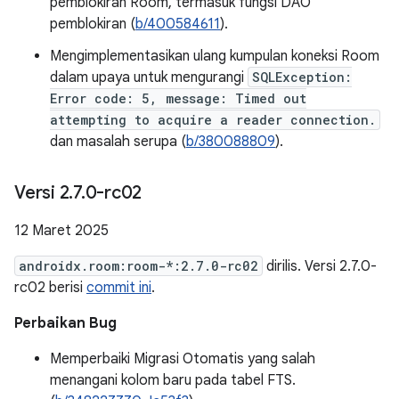
pemblokiran Room, termasuk fungsi DAO
pemblokiran (
b/400584611
).
Mengimplementasikan ulang kumpulan koneksi Room
dalam upaya untuk mengurangi
SQLException:
Error code: 5, message: Timed out
attempting to acquire a reader connection.
dan masalah serupa (
b/380088809
).
Versi 2
.
7
.
0-rc02
12 Maret 2025
androidx.room:room-*:2.7.0-rc02
dirilis. Versi 2.7.0-
rc02 berisi
commit ini
.
Perbaikan Bug
Memperbaiki Migrasi Otomatis yang salah
menangani kolom baru pada tabel FTS.