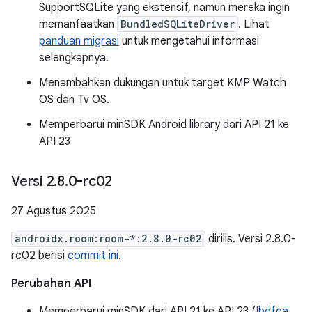
SupportSQLite yang ekstensif, namun mereka ingin
memanfaatkan
BundledSQLiteDriver
. Lihat
panduan migrasi
untuk mengetahui informasi
selengkapnya.
Menambahkan dukungan untuk target KMP Watch
OS dan Tv OS.
Memperbarui minSDK Android library dari API 21 ke
API 23
Versi 2
.
8
.
0-rc02
27 Agustus 2025
androidx.room:room-*:2.8.0-rc02
dirilis. Versi 2.8.0-
rc02 berisi
commit ini
.
Perubahan API
Memperbarui minSDK dari API 21 ke API 23 (
Ibdfca
,