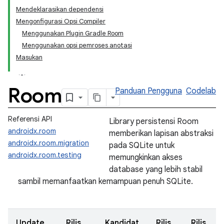
Mendeklarasikan dependensi
Mengonfigurasi Opsi Compiler
Menggunakan Plugin Gradle Room
Menggunakan opsi pemroses anotasi
Masukan
Room
Panduan Pengguna
Codelab
Referensi API
Library persistensi Room
androidx.room
memberikan lapisan abstraksi
androidx.room.migration
pada SQLite untuk
androidx.room.testing
memungkinkan akses
database yang lebih stabil
sambil memanfaatkan kemampuan penuh SQLite.
Update
Rilis
Kandidat
Rilis
Rilis