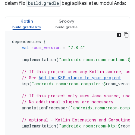
dalam file
build.gradle
bagi aplikasi atau modul Anda:
Kotlin
Groovy
dependencies
{
val
room_version
=
"2.8.4"
implementation
(
"androidx.room:room-runtime:
$
r
// If this project uses any Kotlin source, use
// See 
Add the KSP plugin to your project
ksp
(
"androidx.room:room-compiler:
$
room_version
// If this project only uses Java source, use 
// No additional plugins are necessary
annotationProcessor
(
"androidx.room:room-compil
// optional - Kotlin Extensions and Coroutines
implementation
(
"androidx.room:room-ktx:
$
room_