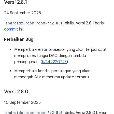
Versi 2
.
8
.
1
24 September 2025
androidx.room:room-*:2.8.1
dirilis. Versi 2.8.1 berisi
commit ini
.
Perbaikan Bug
Memperbaiki error prosesor yang akan terjadi saat
memproses fungsi DAO dengan lambda
penangguhan. (
b/442220723
).
Memperbaiki kondisi persaingan yang akan
mencegah Alur menerima update terbaru.
Versi 2
.
8
.
0
10 September 2025
androidx.room:room-*:2.8.0
dirilis. Versi 2.8.0 berisi