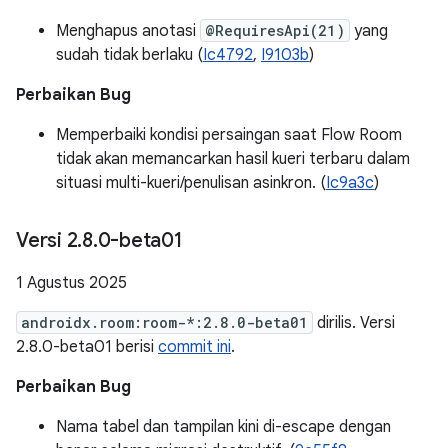
Menghapus anotasi
@RequiresApi(21)
yang
sudah tidak berlaku (
Ic4792
,
I9103b
)
Perbaikan Bug
Memperbaiki kondisi persaingan saat Flow Room
tidak akan memancarkan hasil kueri terbaru dalam
situasi multi-kueri/penulisan asinkron. (
Ic9a3c
)
Versi 2
.
8
.
0-beta01
1 Agustus 2025
androidx.room:room-*:2.8.0-beta01
dirilis. Versi
2.8.0-beta01 berisi
commit ini
.
Perbaikan Bug
Nama tabel dan tampilan kini di-escape dengan