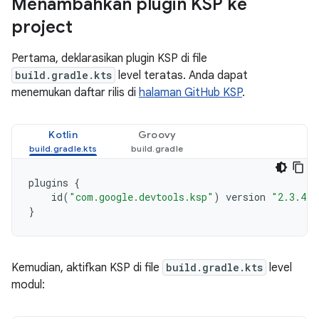
Menambahkan plugin KSP ke
project
Pertama, deklarasikan plugin KSP di file
build.gradle.kts
level teratas. Anda dapat
menemukan daftar rilis di
halaman GitHub KSP
.
Kotlin
Groovy
plugins
{
id
(
"com.google.devtools.ksp"
)
version
"2.3.4"
}
Kemudian, aktifkan KSP di file
build.gradle.kts
level
modul: