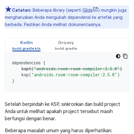
Catatan:
Beberapa library (seperti
Glide
) mungkin juga
mengharuskan Anda mengubah dependensi ke artefak yang
berbeda. Pastikan Anda melihat dokumentasinya.
Kotlin
Groovy
dependencies
{
kapt
(
"androidx.room:room-compiler:2.5.0"
)
ksp
(
"androidx.room:room-compiler:2.5.0"
)
}
Setelah berpindah ke KSP, sinkronkan dan build project
Anda untuk melihat apakah project tersebut masih
berfungsi dengan benar.
Beberapa masalah umum yang harus diperhatikan: