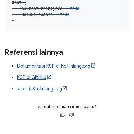
kapt
{
correctErrorTypes
=
true
useBuildCache
=
true
}
Referensi lainnya
Dokumentasi KSP di Kotlinlang.org
KSP di GitHub
kapt di Kotlinlang.org
Apakah informasi ini membantu?