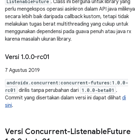
ListenableFuture
. Class ini berguna untuk library yang
perlu mengekspos operasi asinkron dalam API java miliknya
secara lebih baik daripada callback kustom, tetapi tidak
melakukan tugas berat multithreading yang cukup untuk
menggunakan dependensi pada guava penuh atau java rx
karena masalah ukuran library.
Versi 1
.
0
.
0-rc01
7 Agustus 2019
androidx.concurrent:concurrent-futures:1.0.0-
rc01
dirilis tanpa perubahan dari
1.0.0-beta01
.
Commit yang disertakan dalam versi ini dapat dilihat
di
sini
.
Versi Concurrent-Listenable
Future