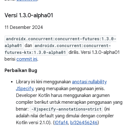
Versi 1
.
3
.
0-alpha01
11 Desember 2024
androidx.concurrent:concurrent-futures:1.3.0-
alpha01
dan
androidx.concurrent:concurrent-
futures-ktx:1.3.0-alpha01
dirilis. Versi 1.3.0-alpha01
berisi
commit ini
.
Perbaikan Bug
Library ini kini menggunakan
anotasi nullability
JSpecify
, yang merupakan penggunaan jenis.
Developer Kotlin harus menggunakan argumen
compiler berikut untuk menerapkan penggunaan yang
benar:
-Xjspecify-annotations=strict
(ini
adalah nilai default yang dimulai dengan compiler
Kotlin versi 2.1.0). (
I0faf4
,
b/326456246
)