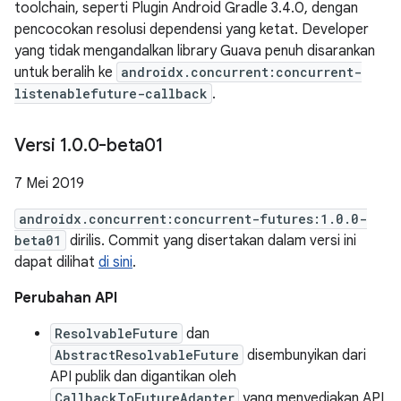
toolchain, seperti Plugin Android Gradle 3.4.0, dengan
pencocokan resolusi dependensi yang ketat. Developer
yang tidak mengandalkan library Guava penuh disarankan
untuk beralih ke
androidx.concurrent:concurrent-
listenablefuture-callback
.
Versi 1
.
0
.
0-beta01
7 Mei 2019
androidx.concurrent:concurrent-futures:1.0.0-
beta01
dirilis. Commit yang disertakan dalam versi ini
dapat dilihat
di sini
.
Perubahan API
ResolvableFuture
dan
AbstractResolvableFuture
disembunyikan dari
API publik dan digantikan oleh
CallbackToFutureAdapter
yang menyediakan API