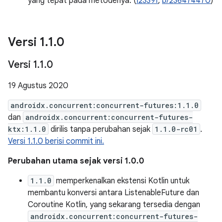
yang tepat pada metodenya. (
I2339f
,
b/236474470
)
Versi 1
.
1
.
0
Versi 1
.
1
.
0
19 Agustus 2020
androidx.concurrent:concurrent-futures:1.1.0
dan
androidx.concurrent:concurrent-futures-
ktx:1.1.0
dirilis tanpa perubahan sejak
1.1.0-rc01
.
Versi 1.1.0 berisi commit ini.
Perubahan utama sejak versi 1.0.0
1.1.0
memperkenalkan ekstensi Kotlin untuk
membantu konversi antara ListenableFuture dan
Coroutine Kotlin, yang sekarang tersedia dengan
androidx.concurrent:concurrent-futures-