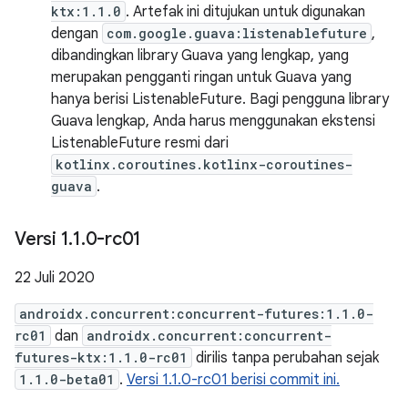
ktx:1.1.0
. Artefak ini ditujukan untuk digunakan
dengan
com.google.guava:listenablefuture
,
dibandingkan library Guava yang lengkap, yang
merupakan pengganti ringan untuk Guava yang
hanya berisi ListenableFuture. Bagi pengguna library
Guava lengkap, Anda harus menggunakan ekstensi
ListenableFuture resmi dari
kotlinx.coroutines.kotlinx-coroutines-
guava
.
Versi 1
.
1
.
0-rc01
22 Juli 2020
androidx.concurrent:concurrent-futures:1.1.0-
rc01
dan
androidx.concurrent:concurrent-
futures-ktx:1.1.0-rc01
dirilis tanpa perubahan sejak
1.1.0-beta01
.
Versi 1.1.0-rc01 berisi commit ini.