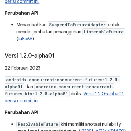
berisi commit ini.
Perubahan API
Menambahkan
SuspendToFutureAdapter
untuk
menulis jembatan penangguhan
ListenableFuture
(
Ia8a66
)
Versi 1
.
2
.
0-alpha01
22 Februari 2023
androidx.concurrent:concurrent-futures:1.2.0-
alpha01
dan
androidx.concurrent:concurrent-
futures-ktx:1.2.0-alpha01
dirilis.
Versi 1.2.0-alpha01
berisi commit ini.
Perubahan API
ResolvableFuture
kini memiliki anotasi nullability