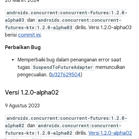
20 Maret 2024
androidx.concurrent:concurrent-futures:1.2.0-
alpha03
dan
androidx.concurrent:concurrent-
futures-ktx:1.2.0-alpha03
dirilis. Versi 1.2.0-alpha03
berisi
commit ini
.
Perbaikan Bug
Memperbaiki bug dalam penanganan error saat
tugas
SuspendToFutureAdapter
memunculkan
pengecualian. (
b/327629504
)
Versi 1
.
2
.
0-alpha02
9 Agustus 2023
androidx.concurrent:concurrent-futures:1.2.0-
alpha02
dan
androidx.concurrent:concurrent-
futures-ktx:1.2.0-alpha02
dirilis.
Versi 1.2.0-alpha02