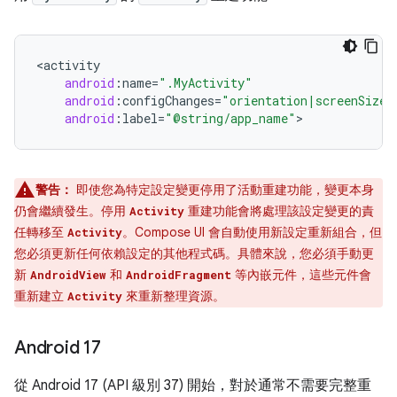
<
activity
android
:
name
=
".MyActivity"
android
:
configChanges
=
"orientation|screenSize|
android
:
label
=
"@string/app_name"
警告：
即使您為特定設定變更停用了活動重建功能，變更本身
仍會繼續發生。停用
重建功能會將處理該設定變更的責
Activity
任轉移至
。Compose UI 會自動使用新設定重新組合，但
Activity
您必須更新任何依賴設定的其他程式碼。具體來說，您必須手動更
新
和
等內嵌元件，這些元件會
AndroidView
AndroidFragment
重新建立
來重新整理資源。
Activity
Android 17
從 Android 17 (API 級別 37) 開始，對於通常不需要完整重