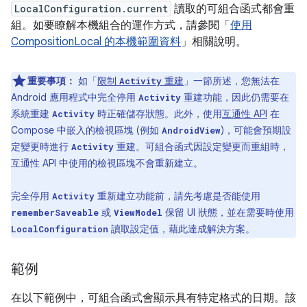
LocalConfiguration.current
讀取的可組合函式都會重
組。如要瞭解本機組合的運作方式，請參閱「
使用
CompositionLocal 的本機範圍資料
」相關說明。
重要事項：
如「
限制
重建
」一節所述，您無法在
Activity
Android 應用程式中完全停用
重建功能，因此仍需要在
Activity
系統重建
時正確儲存狀態。此外，使用
互通性 API
在
Activity
Compose 中嵌入的檢視區塊 (例如
)，可能會預期設
AndroidView
定變更時進行
重建。可組合函式因設定變更而重組時，
Activity
互通性 API 中使用的檢視區塊不會重新建立。
完全停用
重新建立功能前，請先考慮是否能使用
Activity
或
保留 UI 狀態，並在需要時使用
rememberSaveable
ViewModel
讀取設定值，藉此達成解決方案。
LocalConfiguration
範例
在以下範例中，可組合函式會顯示具有特定格式的日期。該