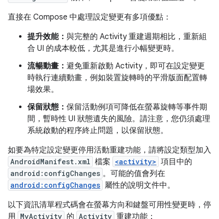
直接在 Compose 中處理設定變更有多項優點：
提升效能：
與完整的 Activity 重建週期相比，重新組
合 UI 的成本較低，尤其是進行小幅變更時。
流暢動畫：
避免重新啟動 Activity，即可在設定變更
時執行連續動畫，例如裝置旋轉時的平滑版面配置轉
場效果。
保留狀態：
保留活動例項可降低在螢幕旋轉等事件期
間，暫時性 UI 狀態遺失的風險。請注意，您仍須處理
系統啟動的程序終止問題，以保留狀態。
如要為特定設定變更停用活動重建功能，請將設定類型加入
AndroidManifest.xml
檔案
<activity>
項目中的
android:configChanges
。可能的值會列在
android:configChanges
屬性的說明文件中。
以下資訊清單程式碼會在螢幕方向和鍵盤可用性變更時，停
用
MyActivity
的
Activity
重建功能：