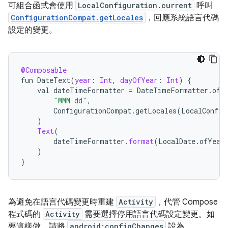
可組合函式會使用
LocalConfiguration.current
呼叫
ConfigurationCompat.getLocales
，回應系統語言代碼
設定的變更。
@Composable
fun
DateText
(
year
:
Int
,
dayOfYear
:
Int
)
{
val
dateTimeFormatter
=
DateTimeFormatter
.
ofP
"MMM dd"
,
ConfigurationCompat
.
getLocales
(
LocalConfig
)
Text
(
dateTimeFormatter
.
format
(
LocalDate
.
ofYear
)
}
為避免在語言代碼變更時重建
Activity
，代管 Compose
程式碼的
Activity
需要選擇停用語言代碼設定變更。如
要這樣做，請將
android:configChanges
設為