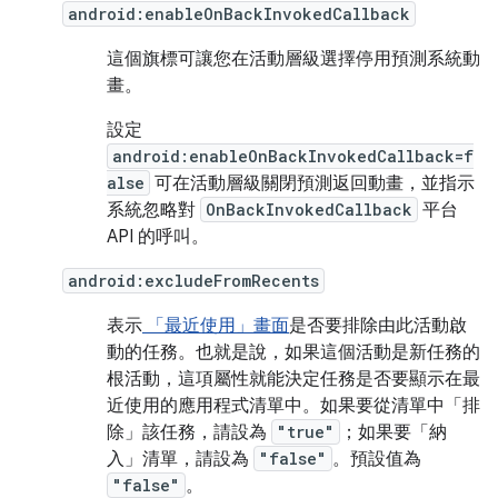
android:enableOnBackInvokedCallback
這個旗標可讓您在活動層級選擇停用預測系統動
畫。
設定
android:enableOnBackInvokedCallback=f
alse
可在活動層級關閉預測返回動畫，並指示
系統忽略對
OnBackInvokedCallback
平台
API 的呼叫。
android:excludeFromRecents
表示
「最近使用」畫面
是否要排除由此活動啟
動的任務。也就是說，如果這個活動是新任務的
根活動，這項屬性就能決定任務是否要顯示在最
近使用的應用程式清單中。如果要從清單中「排
除」
該任務，請設為
"true"
；如果要「納
入」
清單，請設為
"false"
。預設值為
"false"
。