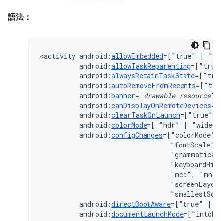
語法：
<activity
android:
allowEmbedded
=["true"
|
android:
allowTaskReparenting
=["true
android:
alwaysRetainTaskState
=["tru
android:
autoRemoveFromRecents
=["tru
android:
banner
="
drawable
resource
android:
canDisplayOnRemoteDevices
=[
android:
clearTaskOnLaunch
=["true"
|
android:
colorMode
=[
"hdr"
|
android:
configChanges
=["colorMode",
"fontScale",
"grammatical
"keyboardHid
"mcc",
"mnc"
"screenLayou
"smallestScr
android:
directBootAware
=["true"
|
android:
documentLaunchMode
=["intoEx