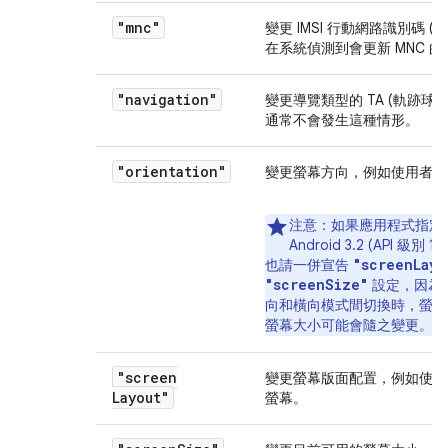
"mnc"
變更 IMSI 行動網路識別碼 (
在系統偵測到會更新 MNC 的 
"navigation"
變更導覽類型的 TA (軌跡球或 
通常不會發生這種情形。
"orientation"
變更螢幕方向，例如使用者旋
注意
：如果應用程式指定
Android 3.2 (API 級別
"screenLayo
也請一併宣告
"screenSize"
設定，因為
向和橫向模式間切換時，螢幕
螢幕大小可能會隨之變更。
"screen
變更螢幕版面配置，例如使用
Layout"
螢幕。