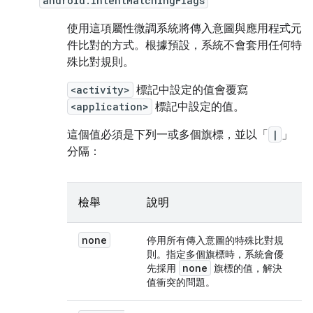
android:intentMatchingFlags
使用這項屬性微調系統將傳入意圖與應用程式元
件比對的方式。根據預設，系統不會套用任何特
殊比對規則。
<activity>
標記中設定的值會覆寫
<application>
標記中設定的值。
這個值必須是下列一或多個旗標，並以「
|
」
分隔：
檢舉
說明
none
停用所有傳入意圖的特殊比對規
則。指定多個旗標時，系統會優
none
先採用
旗標的值，解決
值衝突的問題。