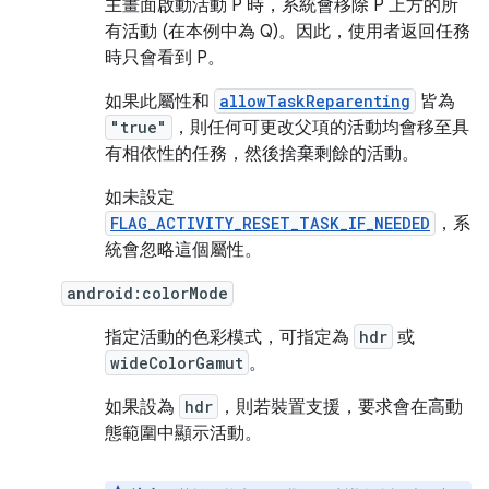
主畫面啟動活動 P 時，系統會移除 P 上方的所
有活動 (在本例中為 Q)。因此，使用者返回任務
時只會看到 P。
如果此屬性和
allowTaskReparenting
皆為
"true"
，則任何可更改父項的活動均會移至具
有相依性的任務，然後捨棄剩餘的活動。
如未設定
FLAG_ACTIVITY_RESET_TASK_IF_NEEDED
，系
統會忽略這個屬性。
android:colorMode
指定活動的色彩模式，可指定為
hdr
或
wideColorGamut
。
如果設為
hdr
，則若裝置支援，要求會在高動
態範圍中顯示活動。