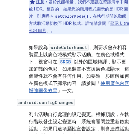
注意：
基於效能考量，我們不建議在資訊清單中開
啟 HDR。相對的，如果您的應用程式顯示的是 HDR 圖
片，則應呼叫
，在執行期間以動態
setColorMode()
方式將活動切換至 HDR 模式。詳情請參閱「
顯示 Ultra
HDR 圖片
」。
如果設為
wideColorGamut
，則要求會在相容
裝置上以廣色域模式顯示活動。在廣色域模式
下，視窗可在
SRGB
以外的區域轉譯，顯示更
加鮮豔的色彩。如果裝置不支援廣色域顯示，這
個屬性就不會有任何作用。如要進一步瞭解如何
在廣色模式下顯示內容，請參閱「
使用廣色內容
增強圖像效果
」一文。
android:configChanges
列出活動自行處理的設定變更。根據預設，在執
行階段發生設定變更時，系統會關閉並重新啟動
活動，如果用這項屬性宣告設定，則會造成活動