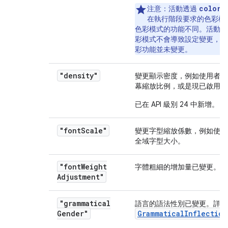
colorM
注意：
活動透過
在執行階段要求的色彩模
色彩模式的功能不同。活動變
彩模式不會導致設定變更，因
彩功能並未變更。
"density"
變更顯示密度，例如使用者指
幕縮放比例，或是現已啟用其
已在 API 級別 24 中新增
。
"font
Scale"
變更字型縮放係數，例如使用
全域字型大小。
"font
Weight
字體粗細的增加量已變更。
Adjustment"
"grammatical
語言的語法性別已變更。詳情
Gender"
GrammaticalInflection