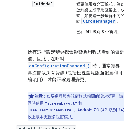
"ui
Mode"
變更使用者介面模式，例如使
放到桌面或車用座架上，或更
式。如要進一步瞭解不同的 U
Ui
Mode
Manager
閱
。
已在 API 級別 8 中新增。
所有這些設定變更都會影響應用程式看到的資源
值。因此，在呼叫
onConfigurationChanged()
時，通常需要
再次擷取所有資源 (包括檢視區塊版面配置和可
繪項目)，才能正確處理變更。
注意：
如要處理與
多視窗模式
相關的設定變更，請
同時使用
和
"screenLayout"
。Android 7.0 (API 級別 24)
"smallestScreenSize"
以上版本支援多視窗模式。
android:directBootAware