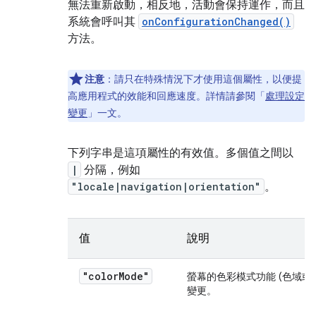
無法重新啟動，相反地，活動會保持運作，而且
系統會呼叫其
onConfigurationChanged()
方法。
注意
：請只在特殊情況下才使用這個屬性，以便提
高應用程式的效能和回應速度。詳情請參閱「
處理設定
變更
」一文。
下列字串是這項屬性的有效值。多個值之間以
|
分隔，例如
"locale|navigation|orientation"
。
值
說明
"color
Mode"
螢幕的色彩模式功能 (色域或動
變更。