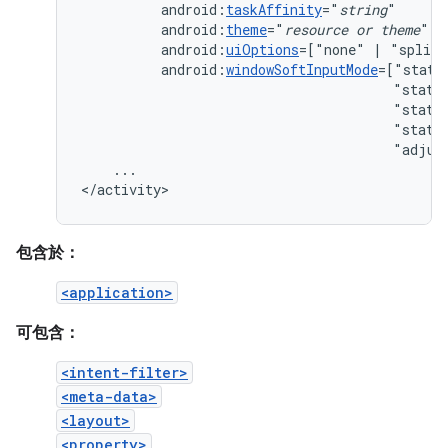
android:
taskAffinity
="
string
android:
theme
="
resource
or
theme
android:
uiOptions
=["none"
|
android:
windowSoftInputMode
"state
"state
"state
"adjus
...

</activity>
包含於：
<application>
可包含：
<intent-filter>
<meta-data>
<layout>
<property>