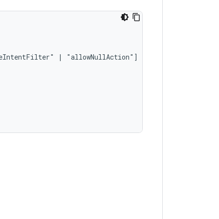
eIntentFilter"
|