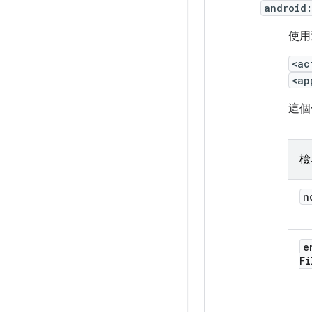
android:
使用
<ac
<ap
這個
檢
n
e
Fi