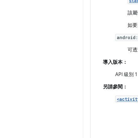
sta
該屬
如要
android:
可透
導入版本：
API 級別 1
另請參閱：
<activit