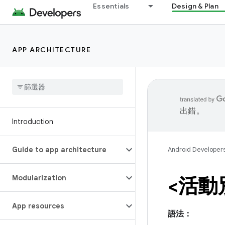
Essentials
Design & Plan
APP ARCHITECTURE
出錯。
Introduction
Guide to app architecture
Android Developer
Modularization
<活動
App resources
語法：