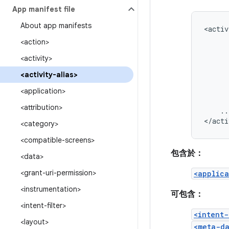
App manifest file
About app manifests
<activ
<action>
<activity>
<activity-alias>
<application>
<attribution>
..
</acti
<category>
<compatible-screens>
包含於：
<data>
<grant-uri-permission>
<applica
<instrumentation>
可包含：
<intent-filter>
<intent-
<layout>
<meta-d