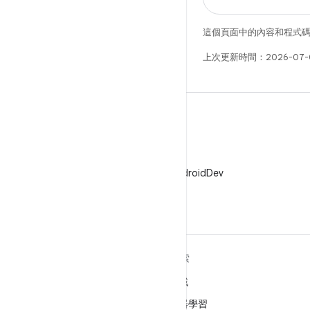
這個頁面中的內容和程式
上次更新時間：2026-07-
X
在 X 中追蹤 @AndroidDev
深入瞭解 ANDROID
探索
Android
遊戲
企業專用 Android
機器學習