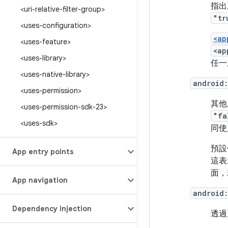
指出
<uri-relative-filter-group>
"tr
<uses-configuration>
<ap
<uses-feature>
<ap
<uses-library>
任一
<uses-native-library>
android
<uses-permission>
其他
<uses-permission-sdk-23>
"fa
<uses-sdk>
同使
預設
App entry points
這表
面，
App navigation
android
Dependency injection
透過