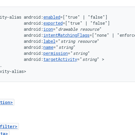
ity-alias
android:
enabled
=["true"
|
android:
exported
=["true"
|
android:
icon
="
drawable
resource
android:
intentMatchingFlags
=["none"
|
"enforc
android:
label
="
string
resource
android:
name
="
string
android:
permission
="
string
android:
targetActivity
="
string
"
.

vity-alias>
tion>
filter>
ata>