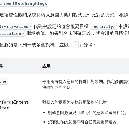
intentMatchingFlags
這項屬性微調系統將傳入意圖與應用程式元件比對的方式。根據
tivity-alias>
代碼中設定的值會覆寫目標
<activity>
中設
plication>
繼承的值。如果別名未明確定義，就會繼承目標活
值必須是下列一或多個旗標，並以「
|
」分隔：
舉
說明
one
停用所有傳入意圖的特殊比對規則。指定多個旗
決值衝突的問題。
nforce
Intent
對傳入的意圖強制執行更嚴格的比對：
lter
明確意圖必須與目標元件的意圖篩選器相符。
沒有動作的意圖不符合任何意圖篩選器。