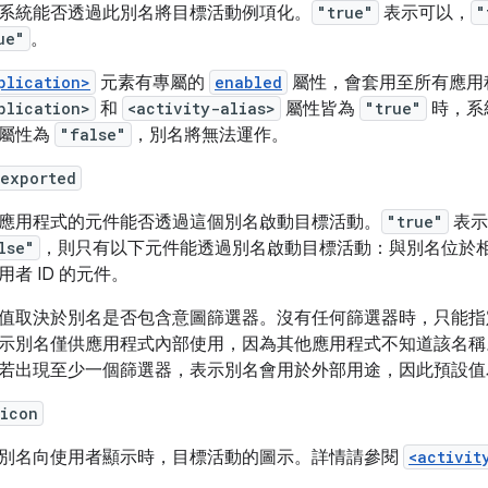
系統能否透過此別名將目標活動例項化。
"true"
表示可以，
"
ue"
。
plication>
元素有專屬的
enabled
屬性，會套用至所有應用
plication>
和
<activity-alias>
屬性皆為
"true"
時，系
屬性為
"false"
，別名將無法運作。
:exported
應用程式的元件能否透過這個別名啟動目標活動。
"true"
表示
lse"
，則只有以下元件能透過別名啟動目標活動：與別名位於
用者 ID 的元件。
值取決於別名是否包含意圖篩選器。沒有任何篩選器時，只能指
示別名僅供應用程式內部使用，因為其他應用程式不知道該名
若出現至少一個篩選器，表示別名會用於外部用途，因此預設
:icon
別名向使用者顯示時，目標活動的圖示。詳情請參閱
<activit