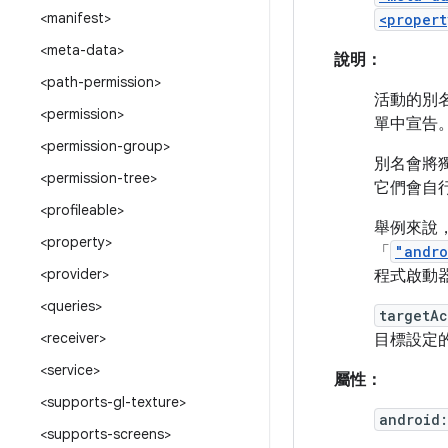
<manifest>
<propert
<meta-data>
說明：
<path-permission>
活動的別
<permission>
單中宣告
<permission-group>
別名會將
<permission-tree>
它們會自
<profileable>
舉例來說
<property>
「
"andro
<provider>
程式啟動
<queries>
targetAc
<receiver>
目標設定
<service>
屬性：
<supports-gl-texture>
android
<supports-screens>