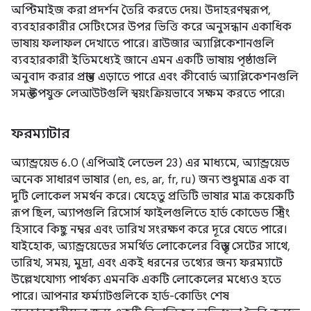
অপ্টিমাইজ করা প্রদর্শন তৈরি করতে দেয়। উদাহরণস্বরূপ,
ব্যবহারকারীর সেটিংসের উপর ভিত্তি করে অনুসন্ধান একাধিক
ভাষায় ফলাফল দেখাতে পারে। ব্রাউজার অ্যাপ্লিকেশানগুলি
ব্যবহারকারী ইতিমধ্যেই জানে এমন একটি ভাষায় পৃষ্ঠাগুলি
অনুবাদ করার প্রস্তাব এড়াতে পারে এবং কীবোর্ড অ্যাপ্লিকেশনগুলি
সমস্ত উপযুক্ত লেআউটগুলি স্বয়ংক্রিয়ভাবে সক্ষম করতে পারে৷
ফরম্যাটার
অ্যান্ড্রয়েড 6.0 (এপিআই লেভেল 23) এর মাধ্যমে, অ্যান্ড্রয়েড
অনেক সাধারণ ভাষার (en, es, ar, fr, ru) জন্য শুধুমাত্র এক বা
দুটি লোকেল সমর্থন করে। যেহেতু প্রতিটি ভাষার মাত্র কয়েকটি
রূপ ছিল, অ্যাপগুলি রিসোর্স ফাইলগুলিতে হার্ড কোডেড স্ট্রিং
হিসাবে কিছু নম্বর এবং তারিখ সংরক্ষণ করে দূরে যেতে পারে।
যাইহোক, অ্যান্ড্রয়েডের সমর্থিত লোকেলের বিস্তৃত সেটের সাথে,
তারিখ, সময়, মুদ্রা, এবং একই ধরনের তথ্যের জন্য ফরম্যাটে
উল্লেখযোগ্য পার্থক্য এমনকি একটি লোকেলের মধ্যেও হতে
পারে। আপনার ফর্ম্যাটগুলিকে হার্ড-কোডিং শেষ