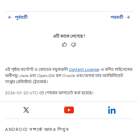
পূর্ববর্তী
পরবর্তী
arrow_back
arrow_forward
এটি কাজে লেগেছে?
এই পৃষ্ঠার কন্টেন্ট ও কোডের নমুনাগুলি
Content License
-এ বর্ণিত লাইসেন্সের
অধীনস্থ। Java এবং OpenJDK হল Oracle এবং/অথবা তার অ্যাফিলিয়েট
সংস্থার রেজিস্টার্ড ট্রেডমার্ক।
2026-01-20 UTC-তে শেষবার আপডেট করা হয়েছে।
ANDROID সম্পর্কে আরও শিখুন