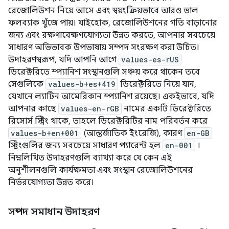
রেজোলিউশন নিয়ে আসে এবং স্বয়ংক্রিয়ভাবে আরও ভাল
ফলব্যাক খুঁজে পায়। যাইহোক, রেজোলিউশনের গতি বাড়ানোর
জন্য এবং রক্ষণাবেক্ষণযোগ্যতা উন্নত করতে, আপনার সবচেয়ে
সাধারণ অভিভাবক উপভাষায় সম্পদ সংরক্ষণ করা উচিত।
উদাহরণস্বরূপ, যদি আপনি আগে
values-es-rUS
ডিরেক্টরিতে স্প্যানিশ সংস্থানগুলি সঞ্চয় করে থাকেন তবে
সেগুলিকে
values-b+es+419
ডিরেক্টরিতে নিয়ে যান,
যেখানে ল্যাটিন আমেরিকান স্প্যানিশ রয়েছে। একইভাবে, যদি
আপনার কাছে
values-en-rGB
নামের একটি ডিরেক্টরিতে
রিসোর্স স্ট্রিং থাকে, তাহলে ডিরেক্টরিটির নাম পরিবর্তন করে
values-b+en+001
(আন্তর্জাতিক ইংরেজি), কারণ
en-GB
স্ট্রিংগুলির জন্য সবচেয়ে সাধারণ প্যারেন্ট হল
en-001
।
নিম্নলিখিত উদাহরণগুলি ব্যাখ্যা করে যে কেন এই
অনুশীলনগুলি কার্যক্ষমতা এবং সংস্থান রেজোলিউশনের
নির্ভরযোগ্যতা উন্নত করে।
সম্পদ সমাধান উদাহরণ