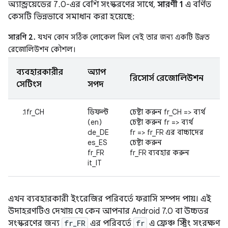
অ্যান্ড্রয়েডের 7.0-এর বেশি সংস্করণের সাথে,
সারণী 1
এ বর্ণিত
কেসটি ভিন্নভাবে সমাধান করা হয়েছে:
সারণি 2.
যখন কোন সঠিক লোকেল মিল নেই তার জন্য একটি উন্নত
রেজোলিউশন কৌশল।
ব্যবহারকারীর
অ্যাপ
রিসোর্স রেজোলিউশন
সেটিংস
সম্পদ
fr_CH
ডিফল্ট
চেষ্টা করুন fr_CH => ব্যর্থ
(en)
চেষ্টা করুন fr => ব্যর্থ
de_DE
fr => fr_FR এর বাচ্চাদের
es_ES
চেষ্টা করুন
fr_FR
fr_FR ব্যবহার করুন
it_IT
এখন ব্যবহারকারী ইংরেজির পরিবর্তে ফরাসি সম্পদ পায়। এই
উদাহরণটিও দেখায় যে কেন আপনার Android 7.0 বা উচ্চতর
সংস্করণের জন্য
fr_FR
এর পরিবর্তে
fr
এ ফ্রেঞ্চ স্ট্রিং সংরক্ষণ