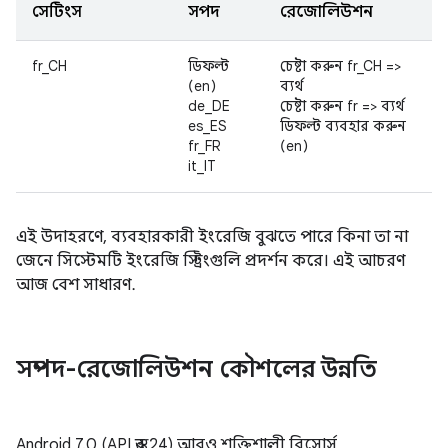
সেটিংস
সম্পদ
রেজোলিউশন
fr_CH
ডিফল্ট
চেষ্টা করুন fr_CH =>
(en)
ব্যর্থ
de_DE
চেষ্টা করুন fr => ব্যর্থ
es_ES
ডিফল্ট ব্যবহার করুন
fr_FR
(en)
it_IT
এই উদাহরণে, ব্যবহারকারী ইংরেজি বুঝতে পারে কিনা তা না
জেনে সিস্টেমটি ইংরেজি স্ট্রিংগুলি প্রদর্শন করে। এই আচরণ
আজ বেশ সাধারণ.
সম্পদ-রেজোলিউশন কৌশলের উন্নতি
Android 7.0 (API স্তর 24) আরও শক্তিশালী রিসোর্স