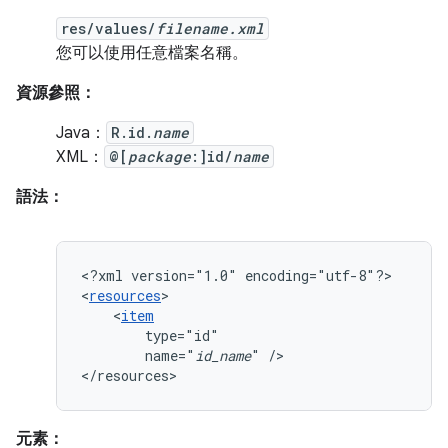
res/values/
filename.xml
您可以使用任意檔案名稱。
資源參照：
Java：
R.id.
name
XML：
@[
package
:]id/
name
語法：
<?xml
version="1.0"
encoding="utf-8"?>

<
resources
<
item
name="
id_name
"
/>

</resources>
元素：