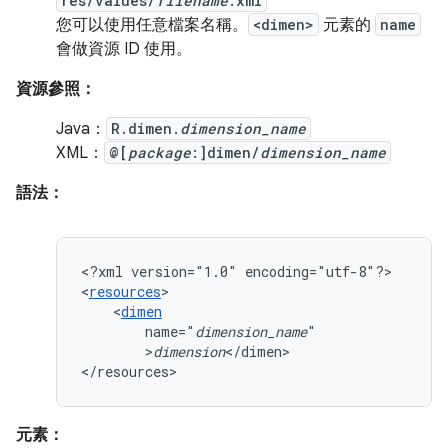
res/values/
filename
.xml
您可以使用任意檔案名稱。
<dimen>
元素的
name
會做資源 ID 使用。
資源參照：
Java：
R.dimen.
dimension_name
XML：
@[
package
:]dimen/
dimension_name
語法：
<?xml
version="1.0"
encoding="utf-8"?>

<
resources
<
dimen
name="
dimension_name
>
dimension
</dimen>

</resources>
元素：