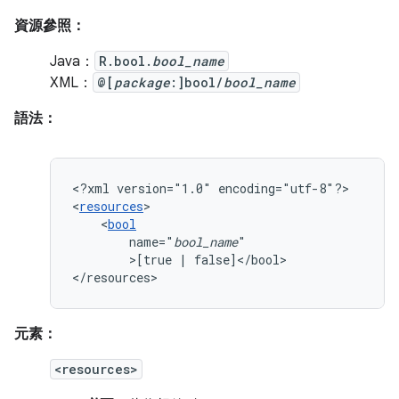
資源參照：
Java：
R.bool.
bool_name
XML：
@[
package
:]bool/
bool_name
語法：
<?xml
version="1.0"
encoding="utf-8"?>

<
resources
<
bool
name="
bool_name
>[true
|
false]</bool>

</resources>
元素：
<resources>