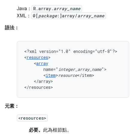
Java：
R.array.
array_name
XML：
@[
package
:]array/
array_name
語法：
<?xml
version="1.0"
encoding="utf-8"?>

<
resources
<
array
name="
integer_array_name
<
item
>
resource
</array>

</resources>
元素：
<resources>
必要。
此為根節點。