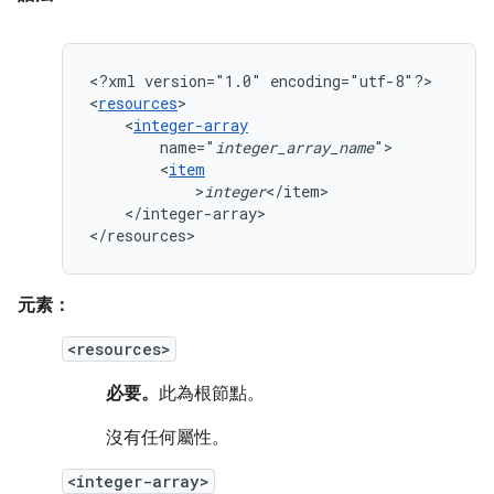
<?xml
version="1.0"
encoding="utf-8"?>

<
resources
<
integer-array
name="
integer_array_name
<
item
>
integer
</integer-array>

</resources>
元素：
<resources>
必要。
此為根節點。
沒有任何屬性。
<integer-array>