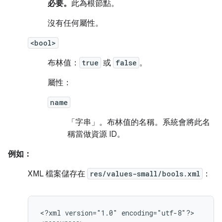
必要。
此為根節點。
沒有任何屬性。
<bool>
布林值：
true
或
false
。
屬性：
name
「字串」。
布林值的名稱。系統會將此名
稱當做資源 ID。
例如：
XML 檔案儲存在
res/values-small/bools.xml
：
<?xml
version="1.0"
encoding="utf-8"?>
