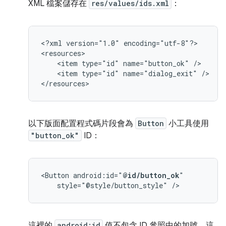
XML 檔案儲存在
res/values/ids.xml
：
<?xml
version="1.0"
encoding="utf-8"?>

<item
type="id"
name="button_ok"
<item
type="id"
name="dialog_exit"
/>

</resources>
以下版面配置程式碼片段會為
Button
小工具使用
"button_ok"
ID：
<Button
android:id="
@id/button_ok
style="@style/button_style"
/>
這裡的
android:id
值不包含 ID 參照中的加號，這